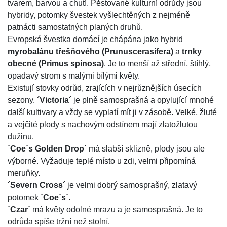
tvarem, barvou a chutí. Pěstované kulturní odrůdy jsou
hybridy, potomky švestek vyšlechtěných z nejméně
patnácti samostatných planých druhů.
Evropská švestka domácí je chápána jako hybrid
myrobalánu třešňového (Prunuscerasifera)
a
trnky
obecné (Primus spinosa)
. Je to menší až střední, štíhlý,
opadavý strom s malými bílými květy.
Existují stovky odrůd, zrajících v nejrůznějších úsecích
sezony.
´Victoria´
je plně samosprašná a opylující mnohé
další kultivary a vždy se vyplatí mít ji v zásobě. Velké, žluté
a vejčité plody s nachovým odstínem mají zlatožlutou
dužinu.
´Coe´s Golden Drop´
má slabší sklizně, plody jsou ale
výborné. Vyžaduje teplé místo u zdi, velmi připomíná
meruňky.
´Severn Cross´
je velmi dobrý samosprašný, zlatavý
potomek
´Coe´s´
.
´Czar´
má květy odolné mrazu a je samosprašná. Je to
odrůda spíše tržní než stolní.