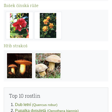
Ibišek čínská růže
Hřib strakoš
Top 10 rostlin
Dub letní
(Quercus robur)
Pupalka dvouletá
(Oenothera biennis)