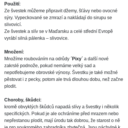
Použití:
Ze švestek můžeme připravit džemy, šťávy nebo ovocné
sýry. Vypeckované se zmrazí a nakládají do sirupu se
slivovicí.
Ze švestek a slív se v Maďarsku a celé střední Evropě
vyrábí silná pálenka – slivovice.
Množení:
Množíme roubováním na odrůdy
´Pixy´
a další nové
zakrslé podnože, pokud nemáme velký sad a
nepotřebujeme obrovské výnosy. Švestku je také možné
pěstovat i z pecky, potom ale trvá dlouhou dobu, než začne
plodit.
Choroby, škůdci:
kromě obvyklých škůdců napadá slívy a švestky i několik
specifických. Pokud je ale ochráníme před mrazem nebo
nepřestanou plodit, mají úrodu tak dobrou, že starost o ně
je pro soukromého zahradníka zbytečná. Jsou náchylné k