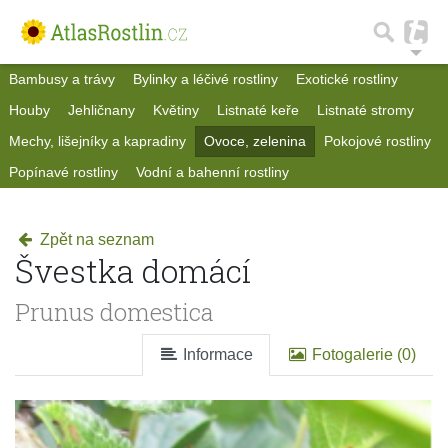
Bambusy a trávy
Bylinky a léčivé rostliny
Exotické rostliny
Houby
Jehličnany
Květiny
Listnaté keře
Listnaté stromy
Mechy, lišejníky a kapradiny
Ovoce, zelenina
Pokojové rostliny
Popínavé rostliny
Vodní a bahenní rostliny
Zpět na seznam
Švestka domácí
Prunus domestica
Informace
Fotogalerie (0)