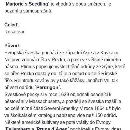
´Marjorie´s Seedling´
je vhodná v obou směrech, je
pozdní a samosprašná.
Čeleď:
Rosaceae
Původ:
Evropská švestka pochází ze západní Asie a z Kavkazu.
Nejprve zdomácněla v Řecku, a pak i ve většině mírného
pásma. Plinius popisuje vyšlechtěné odrůdy ze Sýrie, které
se přes Řecko dostaly do Itálie a odtud do celé Římské
říše. Reintrodukovány byly také křižáky. Jindřich VII. tak
přivezl odrůdu
´Perdrigon´
.
Švestkové pecky si v roce 1629 objednali osadníci k
pěstování v Massachusetts, a později se švestka rozšířila
po celé mírné části Severní Ameriky. V roce 1864 už bylo
ve školkařském katalogu nabízeno více než 150 odrůd.
Některé americké kultivary se poté vrátily do Evropy.
´Fellemberg
a
´Prune d´Agen´
pocházejí z Evropy, dnes