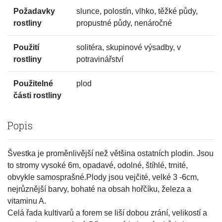
Požadavky
slunce, polostín, vlhko, těžké půdy,
rostliny
propustné půdy, nenáročné
Použití
solitéra, skupinové výsadby, v
rostliny
potravinářství
Použitelné
plod
části rostliny
Popis
Švestka je proměnlivější než většina ostatních plodin. Jsou
to stromy vysoké 6m, opadavé, odolné, štíhlé, trnité,
obvykle samosprašné.Plody jsou vejčité, velké 3 -6cm,
nejrůznější barvy, bohaté na obsah hořčíku, železa a
vitaminu A.
Celá řada kultivarů a forem se liší dobou zrání, velikostí a