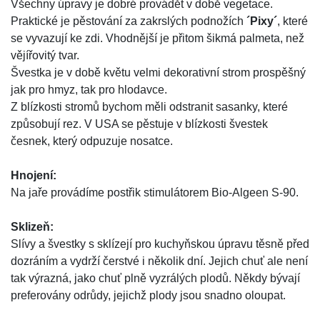
Všechny úpravy je dobré provádět v době vegetace.
Praktické je pěstování za zakrslých podnožích
´Pixy´
, které
se vyvazují ke zdi. Vhodnější je přitom šikmá palmeta, než
vějířovitý tvar.
Švestka je v době květu velmi dekorativní strom prospěšný
jak pro hmyz, tak pro hlodavce.
Z blízkosti stromů bychom měli odstranit sasanky, které
způsobují rez. V USA se pěstuje v blízkosti švestek
česnek, který odpuzuje nosatce.
Hnojení:
Na jaře provádíme postřik stimulátorem Bio-Algeen S-90.
Sklizeň:
Slívy a švestky s sklízejí pro kuchyňskou úpravu těsně před
dozráním a vydrží čerstvé i několik dní. Jejich chuť ale není
tak výrazná, jako chuť plně vyzrálých plodů. Někdy bývají
preferovány odrůdy, jejichž plody jsou snadno oloupat.