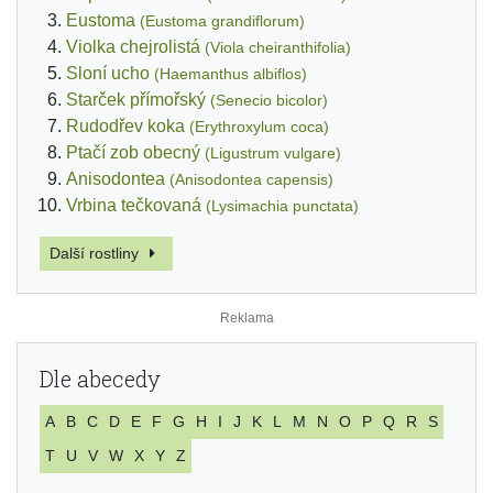
Eustoma
(Eustoma grandiflorum)
Violka chejrolistá
(Viola cheiranthifolia)
Sloní ucho
(Haemanthus albiflos)
Starček přímořský
(Senecio bicolor)
Rudodřev koka
(Erythroxylum coca)
Ptačí zob obecný
(Ligustrum vulgare)
Anisodontea
(Anisodontea capensis)
Vrbina tečkovaná
(Lysimachia punctata)
Další rostliny
Dle abecedy
A
B
C
D
E
F
G
H
I
J
K
L
M
N
O
P
Q
R
S
T
U
V
W
X
Y
Z