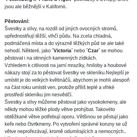
jsou ale běžnější v Kalifornii.
Pěstování:
Švestky a slívy, na rozdíl od jiných ovocných stromů,
upřednostňují těžší, vlhčí půdu. Na zcela chladná,
podmáčená místa a do výrazně těžkých půd se ale také
nehodí. Některé, jako
´Victoria´
nebo
´Czar´
se mohou
pěstovat i na stinných kamenných zídkách.
Vzhledem k citlivosti na jarní mrazíky, hniloby a houbové
nákazy stojí za to pěstovat švestky ve skleníku.Nejlepší je
umístit je do velkých květináčů, abychom je mohli alespoň
na část roku umístit ven, protože příliš teplé a vlhké
prostředí skleníku jim nesvědčí.
Švestky a slívy můžeme pěstovat jako vysokokmeny, ale
někdy mohou těžké plody větve prohýbat. Takovéto
obtěžkané větve potřebují oporu. Většinou se pěstují jako
keře nebo čtvrtkmeny. Po vytvoření správné koruny se už
větve neprořezávají, kromě odumírajících a nemocných..