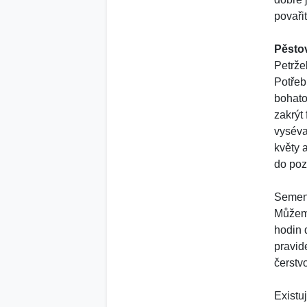
povařit
Pěsto
Petrže
Potřeb
bohato
zakrýt 
vyséva
květy 
do poz
Semena
Můžeme
hodin 
pravid
čerstv
Existuj