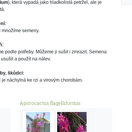
ium
), která vypadá jako hladkolistá petržel, ale je
tá.
ní:
l množíme semeny.
ň:
me podle potřeby. Můžeme ji sušit i zmrazit. Semena
 usušit a použít na nálev.
by, škůdci:
l je náchylná ke rzi a virovým chorobám.
Aporocactus flagelliformis