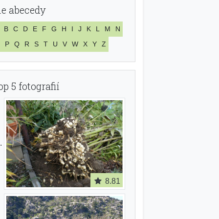
le abecedy
B
C
D
E
F
G
H
I
J
K
L
M
N
P
Q
R
S
T
U
V
W
X
Y
Z
op 5 fotografií
8.81