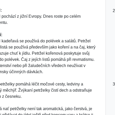
:
l pochází z jižní Evropy. Dnes roste po celém
entu.
í:
l kadeřavá se používá do polévek a salátů. Petržel
listá se používá především jako koření a na čaj, který
zuje chuť k jídlu. Petržel kořenová poskytuje svůj
do polévek. Čaj z jejích listů pomáhá při revmatismu.
tenství nebo při žaludečních vředech neužívat v
nsky účinných dávkách.
petrželky pomáhá léčit močové cesty, ledviny a
 měchýř. Žvýkaní petrželky čistí dech a odstraňuje
 z česneku.
 nať petrželky není tak aromatická, jako čerstvá, je
i přidávat do jídel ještě před koncem varu a krátce ji