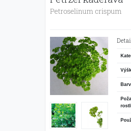
Petroselinum crispum
Detai
Kate
Výšk
Barv
Pož
rostl
Použi