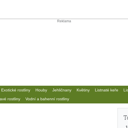
Exotické rostliny
Houby
Jehličnany
Květiny
Listnaté keře
Li
avé rostliny
Vodní a bahenní rostliny
T