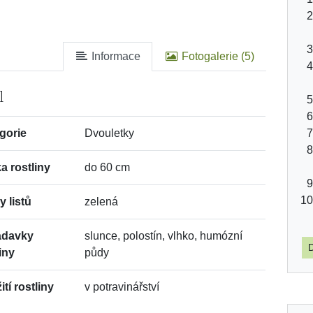
Informace
Fotogalerie (5)
l
gorie
Dvouletky
a rostliny
do 60 cm
y listů
zelená
adavky
slunce, polostín, vlhko, humózní
D
iny
půdy
tí rostliny
v potravinářství