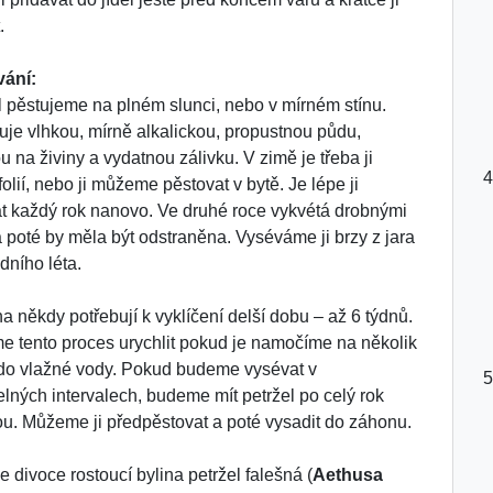
.
vání:
l pěstujeme na plném slunci, nebo v mírném stínu.
uje vlhkou, mírně alkalickou, propustnou půdu,
u na živiny a vydatnou zálivku. V zimě je třeba ji
folií, nebo ji můžeme pěstovat v bytě. Je lépe ji
t každý rok nanovo. Ve druhé roce vykvétá drobnými
a poté by měla být odstraněna. Vyséváme ji brzy z jara
dního léta.
 někdy potřebují k vyklíčení delší dobu – až 6 týdnů.
 tento proces urychlit pokud je namočíme na několik
do vlažné vody. Pokud budeme vysévat v
elných intervalech, budeme mít petržel po celý rok
ou. Můžeme ji předpěstovat a poté vysadit do záhonu.
e divoce rostoucí bylina petržel falešná (
Aethusa