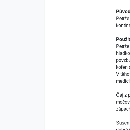
Původ
Petrže
kontin
Použit
Petrže
hladko
povzbu
kořen 
V těho
medicí
Čaj z 
močový
zápach
Sušená
dobré j