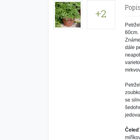
Popi
+2
Petrže
60cm.
Známe 
dále p
neapol
variet
mrkvov
Petrže
zoubko
se sil
šedohn
jedova
Čeleď
miříkov