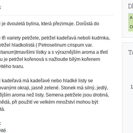
D
s
A
l je dvouletá bylina, která přezimuje. Dorůstá do
O
tři variety petržele, petržel kadeřavá neboli kudrnka,
etržel hladkolistá ( Petroselinum crispum var.
T
itanum)tmavšími lístky a s výraznějším aroma a třetí
ou je petržel kořenová s nažloutle bílým kořenem
itého tvaru.
l kadeřavá má kadeřavé nebo hladké listy se
vanými okraji, jasně zelené. Stonek má silný, jedlý,
nějším aroma než listy. Semena petržele jsou drobná,
ědá, při použití ve velkém množství mohou být
tá.
:
ité