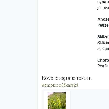
cynap
jedova
Množe
Petrže
Sklize
Sklízí
se dají
Choro
Petrže
Nové fotografie rostlin
Komonice lékařská