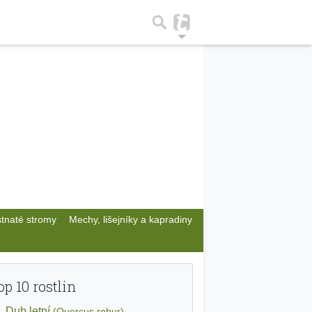
stnaté stromy
Mechy, lišejníky a kapradiny
op 10 rostlin
Dub letní
(Quercus robur)