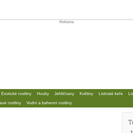
Exotické rostliny
Houby
Jehličnany
Květiny
Listnaté keře
Li
avé rostliny
Vodní a bahenní rostliny
T