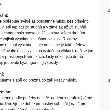
u.
vání:
e potřebuje světlé až polostinné místo, bez přímého
, v létě teplotu 20 stupňů a v zimě 12 až 15 stupňů.
ia canariensis snese i nižší teploty. Všem druhům
 zajistit vysokou vzdušnou vlhkost. Rostliny
e nechat vyschnout, ale nesmíme je také přelévat.
e Daválie milují vysokou vzdušnou vlhkost, daří se jim
e v prosklených vitrínkách. Listy některých druhů
jí jedovaté kyanogenní glykosidy.
ní:
jujeme slabě od března do září každý měsíc.
zování:
ujeme podle potřeby na jaře, oddenek nepřekrýváme
u. Použijeme dobře propustný substrát ( např. pro
eje) a přiměřeně velké květináče.