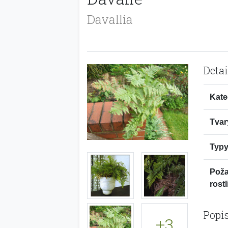
Davallia
Detai
Kate
Tvar
Typy
Pož
rostl
Popi
+3