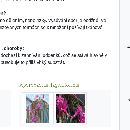
ní:
e dělením, nebo řízky. Vysévání spor je obtížné. Ve
lizovaných formách se k množení požívají tkáňové
.
i, choroby:
dochází k zahnívání oddenků, což se stává hlavně v
působuje to příliš vhký substrát.
Aporocactus flagelliformis