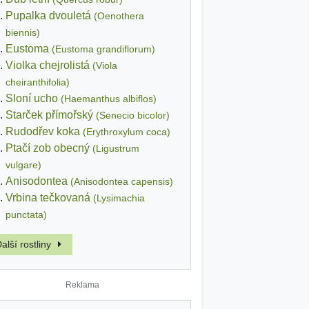
Pupalka dvouletá
(Oenothera
biennis)
Eustoma
(Eustoma grandiflorum)
Violka chejrolistá
(Viola
cheiranthifolia)
Sloní ucho
(Haemanthus albiflos)
Starček přímořský
(Senecio bicolor)
Rudodřev koka
(Erythroxylum coca)
Ptačí zob obecný
(Ligustrum
vulgare)
Anisodontea
(Anisodontea capensis)
Vrbina tečkovaná
(Lysimachia
punctata)
alší rostliny