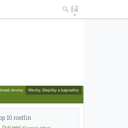
stnaté stromy
Mechy, lišejníky a kapradiny
op 10 rostlin
Dub letní
(Quercus robur)