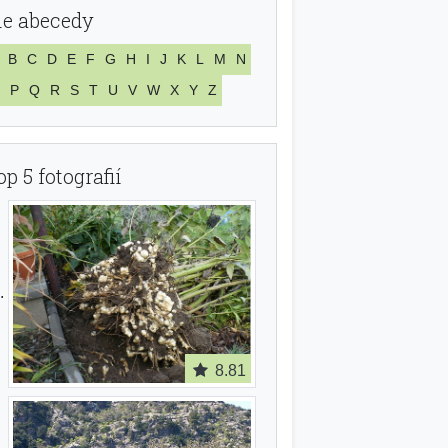
le abecedy
B
C
D
E
F
G
H
I
J
K
L
M
N
P
Q
R
S
T
U
V
W
X
Y
Z
op 5 fotografií
8.81