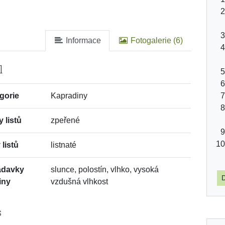
Informace
Fotogalerie (6)
l
gorie
Kapradiny
y listů
zpeřené
 listů
listnaté
adavky
slunce, polostín, vlhko, vysoká
D
iny
vzdušná vlhkost
s