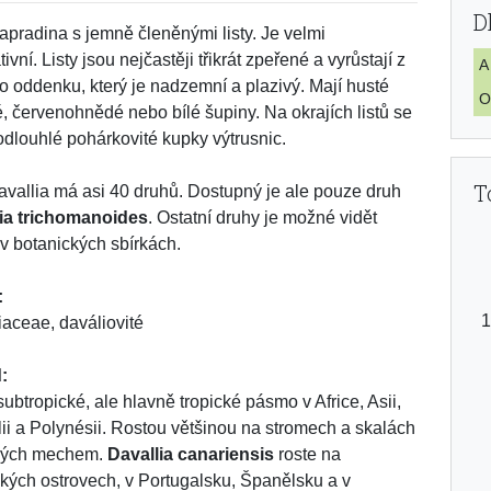
D
apradina s jemně členěnými listy. Je velmi
ivní. Listy jsou nejčastěji třikrát zpeřené a vyrůstají z
A
ho oddenku, který je nadzemní a plazivý. Mají husté
O
é, červenohnědé nebo bílé šupiny. Na okrajích listů se
podlouhlé pohárkovité kupky výtrusnic.
T
vallia má asi 40 druhů. Dostupný je ale pouze druh
lia trichomanoides
. Ostatní druhy je možné vidět
v botanických sbírkách.
:
iaceae, daváliovité
:
subtropické, ale hlavně tropické pásmo v Africe, Asii,
lii a Polynésii. Rostou většinou na stromech a skalách
tlých mechem.
Davallia canariensis
roste na
kých ostrovech, v Portugalsku, Španělsku a v