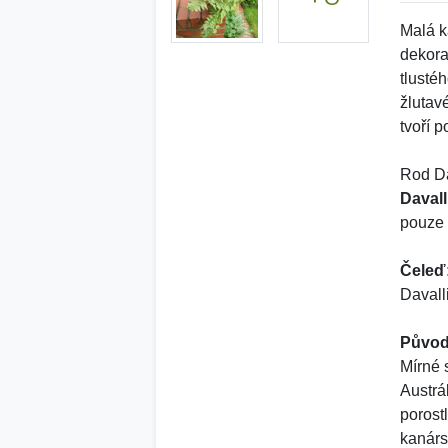
Malá k
dekorat
tlusté
žlutav
tvoří 
Rod Da
Daval
pouze 
Čeleď
Davall
Původ
Mírné 
Austrá
poros
kanárs