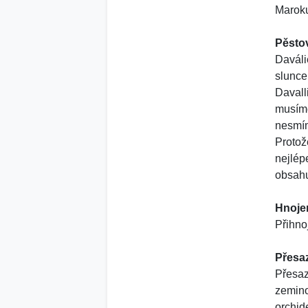
Marok
Pěsto
Daváli
slunce
Davall
musíme
nesmím
Protož
nejlép
obsahu
Hnoje
Přihno
Přesa
Přesaz
zemino
orchid