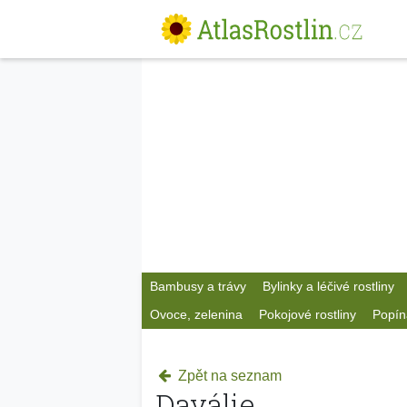
Bambusy a trávy
Bylinky a léčivé rostliny
Ovoce, zelenina
Pokojové rostliny
Popín
Zpět na seznam
Daválie