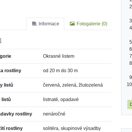
Informace
Fotogalerie (0)
l
gorie
Okrasné listem
a rostliny
od 20 m do 30 m
y listů
červená, zelená, žlutozelená
 listů
listnaté, opadavé
D
davky rostliny
nenáročné
tí rostliny
solitéra, skupinové výsadby