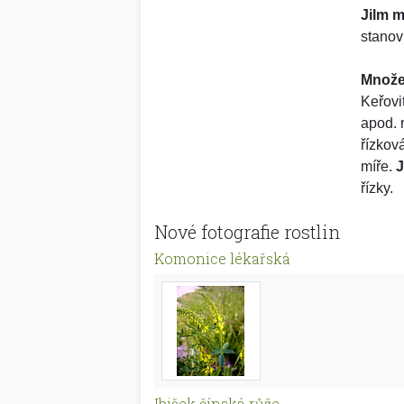
Jilm m
stanovi
Množe
Keřovi
apod.
řízkov
míře.
J
řízky.
Nové fotografie rostlin
Komonice lékařská
Ibišek čínská růže