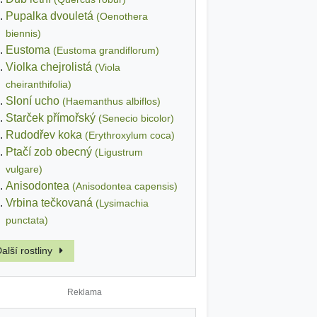
Pupalka dvouletá
(Oenothera
biennis)
Eustoma
(Eustoma grandiflorum)
Violka chejrolistá
(Viola
cheiranthifolia)
Sloní ucho
(Haemanthus albiflos)
Starček přímořský
(Senecio bicolor)
Rudodřev koka
(Erythroxylum coca)
Ptačí zob obecný
(Ligustrum
vulgare)
Anisodontea
(Anisodontea capensis)
Vrbina tečkovaná
(Lysimachia
punctata)
alší rostliny