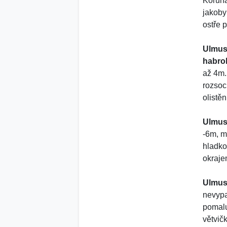
Koruna
jakoby
ostře p
Ulmus
habro
až 4m.
rozsoc
olistěn
Ulmus 
-6m, m
hladko
okraje
Ulmus 
nevypa
pomalu
větvič