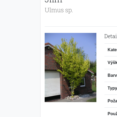
Ulmus sp.
Detai
Kate
Výšk
Barv
Typy
Poža
Použi