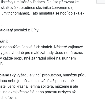
 lístečky umístěné v řadách. Dají se přirovnat ke
skalkové kapradince sleziníku červenému (
ium trichomanes). Tato miniatura se hodí do skalek.
:
alolistý
pochází z Číny.
vání:
se nepoužívají do větších skalek. Některé zajímavé
ary jsou vhodné pro malé zahrady. Jsou nenáročné,
 v každé propustné zahradní půdě na slunném
šti.
holandský
vyžaduje vlhčí, propustnou, humózní půdu
linou nebo jehličnatou a světlé až pohostinné
iště. Je to krásná, jemná solitéra, můžeme ji ale
t i na okraj vřesoviště nebo porostu nízkých až
ých dřevin.