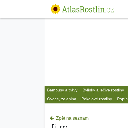
Bambusy a trávy
Bylinky a léčivé rostliny
Ovoce, zelenina
Pokojové rostliny
Popín
Zpět na seznam
Jilm