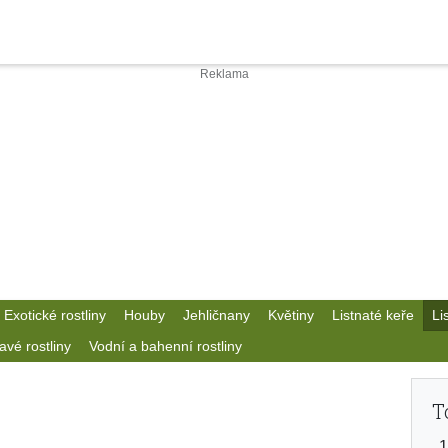
Exotické rostliny
Houby
Jehličnany
Květiny
Listnaté keře
Li
avé rostliny
Vodní a bahenní rostliny
T