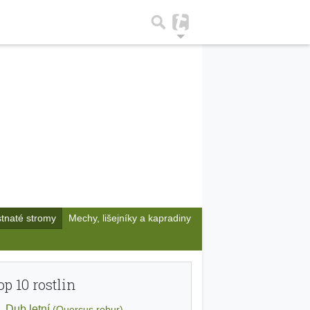
stnaté stromy
Mechy, lišejníky a kapradiny
op 10 rostlin
Dub letní
(Quercus robur)