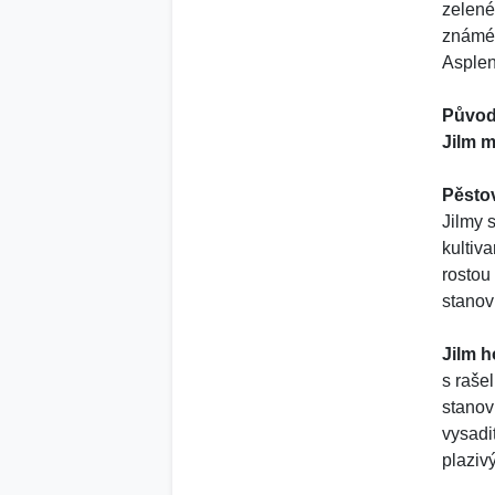
zelené
známé 
Asplen
Původ
Jilm m
Pěsto
Jilmy 
kultiv
rostou
stanovi
Jilm 
s raše
stanov
vysadi
plaziv