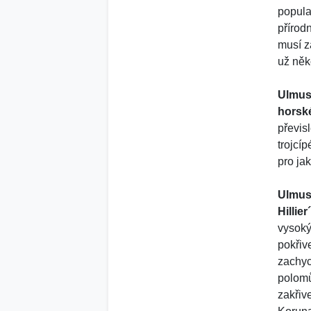
popula
přírod
musí z
už něko
Ulmus
horsk
převis
trojcí
pro ja
Ulmus
Hillie
vysoký
pokřiv
zachyc
polomů
zakřiv