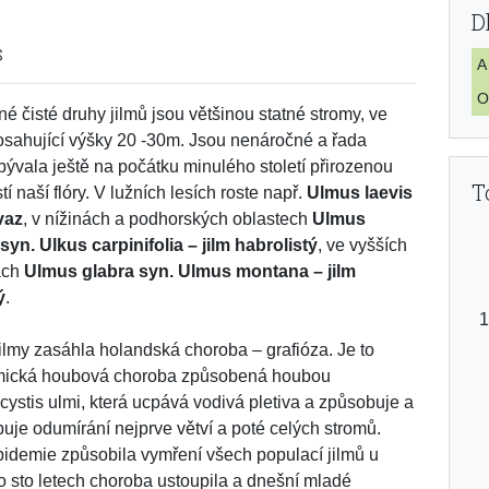
D
s
A
O
é čisté druhy jilmů jsou většinou statné stromy, ve
dosahující výšky 20 -30m. Jsou nenáročné a řada
bývala ještě na počátku minulého století přirozenou
T
í naší flóry. V lužních lesích roste např.
Ulmus laevis
 vaz
, v nížinách a podhorských oblastech
Ulmus
syn. Ulkus carpinifolia – jilm habrolistý
, ve vyšších
ách
Ulmus glabra syn. Ulmus montana – jilm
ý
.
ilmy zasáhla holandská choroba – grafióza. Je to
mická houbová choroba způsobená houbou
cystis ulmi, která ucpává vodivá pletiva a způsobuje a
uje odumírání nejprve větví a poté celých stromů.
pidemie způsobila vymření všech populací jilmů u
o sto letech choroba ustoupila a dnešní mladé