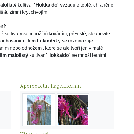
alolistý
kultivar
´Hokkaido´
vyžaduje teplé, chráněné
ště, zimní kryt chvojím.
ní:
té kultivary se množí řízkováním, převislé, sloupovité
 roubováním.
Jilm holandský
se rozmnožuje
áním nebo odnožemi, které se ale tvoří jen v malé
ilm malolistý
kultivar
´Hokkaido´
se množí letními
Aporocactus flagelliformis
Hřib strakoš