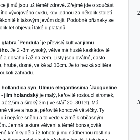
ce jilmů jsou už téměř zdravé. Zřejmě jde o součást
ního vývojového cyklu, kdy jednou za několik století
ákonitě k takovým jevům dojít. Podobné příznaky se
lik let objevují také u platanů.
 glabra ´Pendula´
je převislý kultivar
jilmu
ého
. Je 2 -3m vysoký, větve má hustě kaskádovitě
lé a dosahují až na zem. Listy jsou oválné, často
pé, hrubé, drsné, velké až 10cm. Je to hezká solitéra
koukoli zahradu.
 hollandica syn. Ulmus elegantissima ´Jacqueline
r´ - jilm holandský
je malý, keřovitě rostoucí stromek,
 až 2,5m a široký 3m ( ve stáří 20 -30 let). Má
ené větve a husté, péřovité koncové větvičky. Ty
ují nejvíce sněhu a to vede v zimě k občasným
m. Jemná textura větvení a téměř bonsajovitě
ené kmínky dělají z tohoto jilmu nádhernou rostlinu.