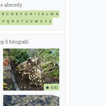
le abecedy
B
C
D
E
F
G
H
I
J
K
L
M
N
P
Q
R
S
T
U
V
W
X
Y
Z
op 5 fotografií
8.81