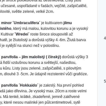
 je široce polokulovitá až deštníkovitá. Listy jsou
 učesané, uspořádané v řadách, vejčité, zašpičatělé,
ilovité, světle zelené, velké 2cm.
 minor ´Umbraculifera´
je kultivarem
jilmu
listého
, který má malou, kulovitou korunu a je vysoký
 Kultivar
´Wredei´
roste široce sloupovitě až
hatě, je žlutolistý a dorůstá výšky 4 -6m. Žlutá barva
í je sytější na slunci než v polostínu.
parvifolia – jilm malolistý ( čínský)
dorůstá výšky 3
á řidší vzdušnou korunu a světlejší, našedlou,
u kůru. Listy jsou zelené, zašpičatělé, s pilovitým
m, dlouhé 3 -5cm. Je údajně rezistentní vůči grafióze.
parvifolia ´Hokkaido´
je zakrslý. Na první pohled
dá jako dřevina. Je vysoký max. 20cm a roste velmi
. Má tenké, krátké, zkadeřené, jemně zakřivené
ky, které nesou malinké jen půlcentimetrové, sytě