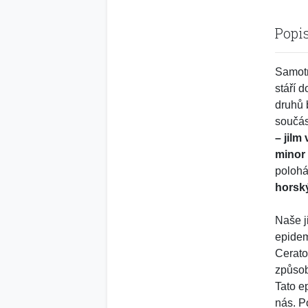
Popi
Samotn
stáří 
druhů 
součást
– jilm
minor 
poloh
horsk
Naše j
epide
Cerato
způsob
Tato e
nás. P