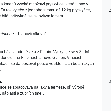
í a kmenů vytéká množství pryskyřice, která tuhne v
. Za rok vyteče z jednoho stromu až 12 kg pryskyřice,
e bílá, průsvitná, se sklovitým lomem.
:
ariaceae
– blahovičníkovité
:
ochází z Indonésie a z Filipín. Vyskytuje se v Zadní
Indonésii, na Filipínách a nové Guineji. V našich
kách se dá pěstovat pouze ve sklenících botanických
.
í:
řice se zpracovává na laky a fermeže, při výrobě
a, náplastí a zubních tmelů.