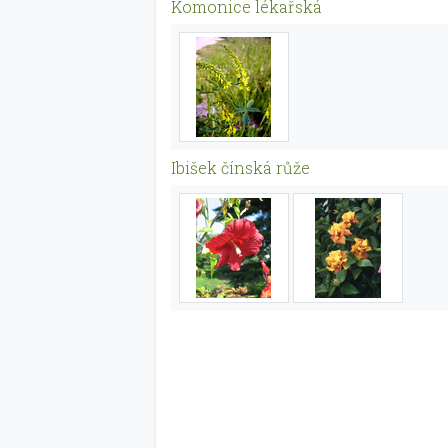
Komonice lékařská
Ibišek čínská růže