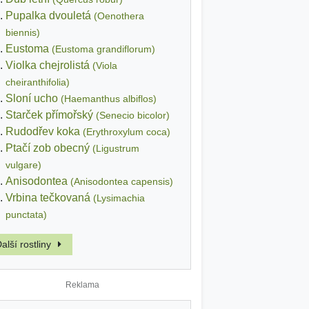
Pupalka dvouletá
(Oenothera
biennis)
Eustoma
(Eustoma grandiflorum)
Violka chejrolistá
(Viola
cheiranthifolia)
Sloní ucho
(Haemanthus albiflos)
Starček přímořský
(Senecio bicolor)
Rudodřev koka
(Erythroxylum coca)
Ptačí zob obecný
(Ligustrum
vulgare)
Anisodontea
(Anisodontea capensis)
Vrbina tečkovaná
(Lysimachia
punctata)
alší rostliny