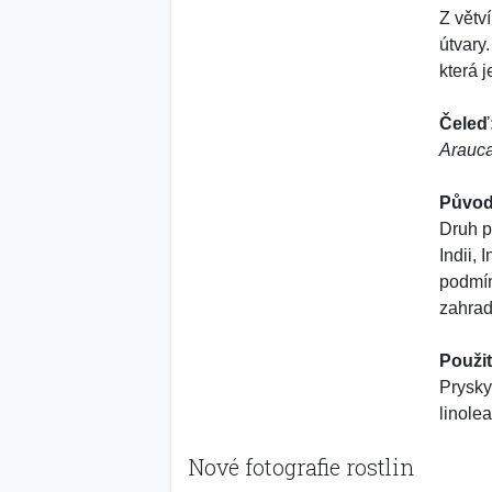
Z větv
útvary
která j
Čeleď
Arauc
Původ
Druh p
Indii, 
podmín
zahrad
Použit
Prysky
linole
Nové fotografie rostlin