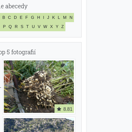
le abecedy
B
C
D
E
F
G
H
I
J
K
L
M
N
P
Q
R
S
T
U
V
W
X
Y
Z
op 5 fotografií
8.81