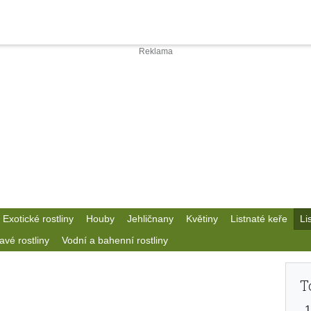
Exotické rostliny
Houby
Jehličnany
Květiny
Listnaté keře
Li
avé rostliny
Vodní a bahenní rostliny
T