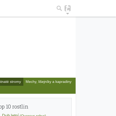
stnaté stromy
Mechy, lišejníky a kapradiny
op 10 rostlin
Dub letní
(Quercus robur)