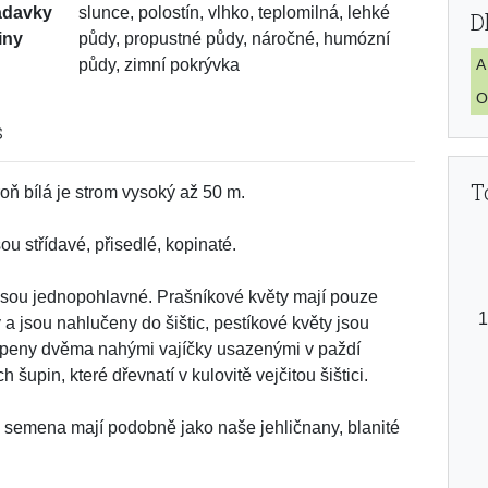
adavky
slunce, polostín, vlhko, teplomilná, lehké
D
iny
půdy, propustné půdy, náročné, humózní
půdy, zimní pokrývka
A
O
s
T
ň bílá je strom vysoký až 50 m.
sou střídavé, přisedlé, kopinaté.
jsou jednopohlavné. Prašníkové květy mají pouze
y a jsou nahlučeny do šištic, pestíkové květy jsou
peny dvěma nahými vajíčky usazenými v paždí
h šupin, které dřevnatí v kulovitě vejčitou šištici.
semena mají podobně jako naše jehličnany, blanité