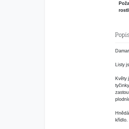
Pož
rostl
Popi
Damaro
Listy j
Květy 
tyčink
zastou
plodníc
Hnědá 
křídlo.