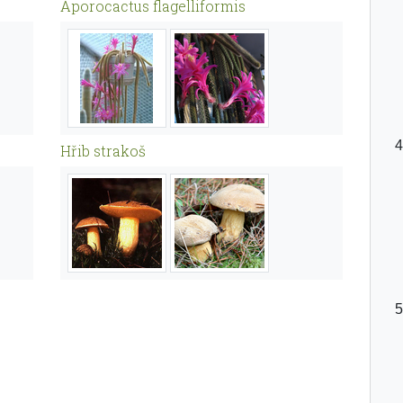
Aporocactus flagelliformis
Hřib strakoš