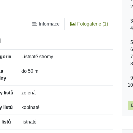
Informace
Fotogalerie (1)
l
gorie
Listnaté stromy
ka
do 50 m
iny
y listů
zelená
D
y listů
kopinaté
 listů
listnaté