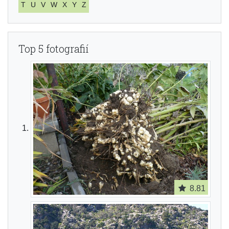
T
U
V
W
X
Y
Z
Top 5 fotografií
8.81