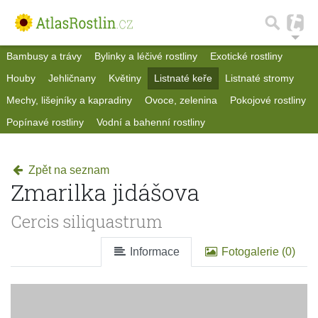
Bambusy a trávy
Bylinky a léčivé rostliny
Exotické rostliny
Houby
Jehličnany
Květiny
Listnaté keře
Listnaté stromy
Mechy, lišejníky a kapradiny
Ovoce, zelenina
Pokojové rostliny
Popínavé rostliny
Vodní a bahenní rostliny
Zpět na seznam
Zmarilka jidášova
Cercis siliquastrum
Informace
Fotogalerie (0)