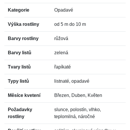
Kategorie
Opadavé
Výška rostliny
od 5 m do 10 m
Barvy rostliny
růžová
Barvy listů
zelená
Tvary listů
řapíkaté
Typy listů
listnaté, opadavé
Měsíce kvetení
Březen, Duben, Květen
Požadavky
slunce, polostín, vlhko,
rostliny
teplomilná, náročné