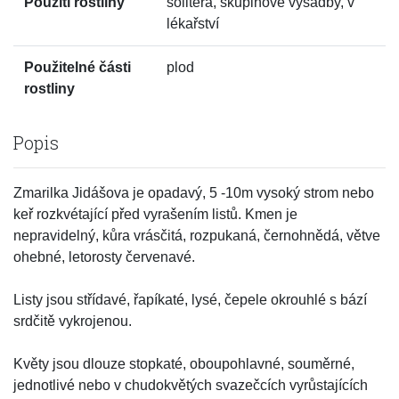
Použití rostliny
solitéra, skupinové výsadby, v
lékařství
Použitelné části
plod
rostliny
Popis
Zmarilka Jidášova je opadavý, 5 -10m vysoký strom nebo
keř rozkvétající před vyrašením listů. Kmen je
nepravidelný, kůra vrásčitá, rozpukaná, černohnědá, větve
ohebné, letorosty červenavé.
Listy jsou střídavé, řapíkaté, lysé, čepele okrouhlé s bází
srdčitě vykrojenou.
Květy jsou dlouze stopkaté, oboupohlavné, souměrné,
jednotlivé nebo v chudokvětých svazečcích vyrůstajících