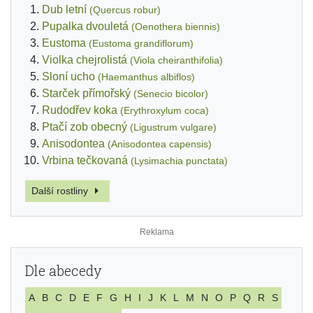
Dub letní
(Quercus robur)
Pupalka dvouletá
(Oenothera biennis)
Eustoma
(Eustoma grandiflorum)
Violka chejrolistá
(Viola cheiranthifolia)
Sloní ucho
(Haemanthus albiflos)
Starček přímořský
(Senecio bicolor)
Rudodřev koka
(Erythroxylum coca)
Ptačí zob obecný
(Ligustrum vulgare)
Anisodontea
(Anisodontea capensis)
Vrbina tečkovaná
(Lysimachia punctata)
Další rostliny
Dle abecedy
A
B
C
D
E
F
G
H
I
J
K
L
M
N
O
P
Q
R
S