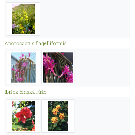
Aporocactus flagelliformis
Ibišek čínská růže