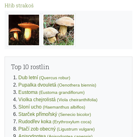
Hřib strakoš
Top 10 rostlin
Dub letní
(Quercus robur)
Pupalka dvouletá
(Oenothera biennis)
Eustoma
(Eustoma grandiflorum)
Violka chejrolistá
(Viola cheiranthifolia)
Sloní ucho
(Haemanthus albiflos)
Starček přímořský
(Senecio bicolor)
Rudodřev koka
(Erythroxylum coca)
Ptačí zob obecný
(Ligustrum vulgare)
Anisodontea
(Anisodontea capensis)