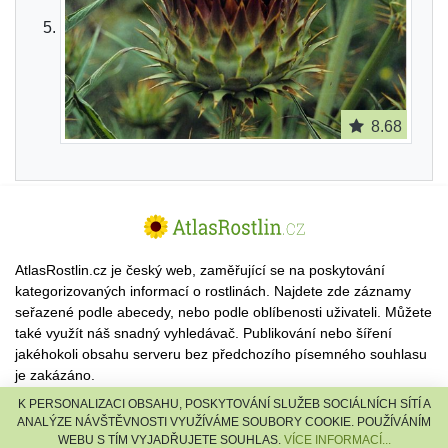
8.68
AtlasRostlin.cz je český web, zaměřující se na poskytování
kategorizovaných informací o rostlinách. Najdete zde záznamy
seřazené podle abecedy, nebo podle oblíbenosti uživateli. Můžete
také využít náš snadný vyhledávač. Publikování nebo šíření
jakéhokoli obsahu serveru bez předchozího písemného souhlasu
je zakázáno.
K PERSONALIZACI OBSAHU, POSKYTOVÁNÍ SLUŽEB SOCIÁLNÍCH SÍTÍ A
© 2026 AtlasRostlin.cz |
TISCALI MEDIA, a.s.
|
Člen skupiny
ANALÝZE NÁVŠTĚVNOSTI VYUŽÍVÁME SOUBORY COOKIE. POUŽÍVÁNÍM
DIGNITY, s.r.o.
WEBU S TÍM VYJADŘUJETE SOUHLAS.
VÍCE INFORMACÍ...