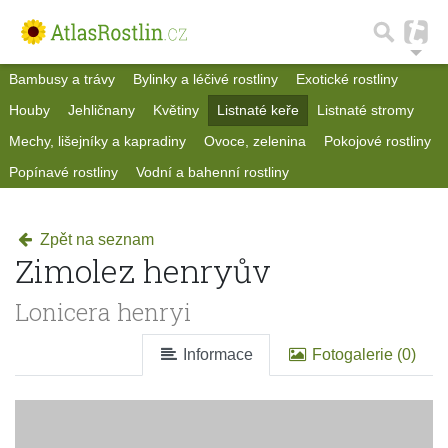
Bambusy a trávy
Bylinky a léčivé rostliny
Exotické rostliny
Houby
Jehličnany
Květiny
Listnaté keře
Listnaté stromy
Mechy, lišejníky a kapradiny
Ovoce, zelenina
Pokojové rostliny
Popínavé rostliny
Vodní a bahenní rostliny
Zpět na seznam
Zimolez henryův
Lonicera henryi
Informace
Fotogalerie (0)