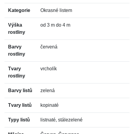
Kategorie
Okrasné listem
Výška
od 3 m do 4 m
rostliny
Barvy
červená
rostliny
Tvary
vrcholík
rostliny
Barvy listů
zelená
Tvary listů
kopinaté
Typy listů
listnaté, stálezelené