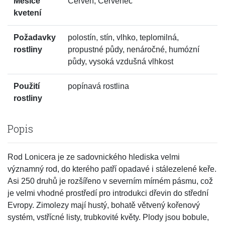
Měsíce
Červen, Červenec
kvetení
Požadavky
polostín, stín, vlhko, teplomilná,
rostliny
propustné půdy, nenáročné, humózní
půdy, vysoká vzdušná vlhkost
Použití
popínavá rostlina
rostliny
Popis
Rod Lonicera je ze sadovnického hlediska velmi
významný rod, do kterého patří opadavé i stálezelené keře.
Asi 250 druhů je rozšířeno v severním mírném pásmu, což
je velmi vhodné prostředí pro introdukci dřevin do střední
Evropy. Zimolezy mají hustý, bohatě větvený kořenový
systém, vstřícné listy, trubkovité květy. Plody jsou bobule,