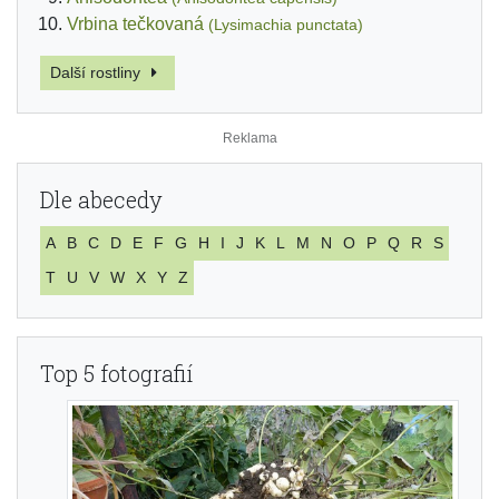
Vrbina tečkovaná
(Lysimachia punctata)
Další rostliny
Dle abecedy
A
B
C
D
E
F
G
H
I
J
K
L
M
N
O
P
Q
R
S
T
U
V
W
X
Y
Z
Top 5 fotografií