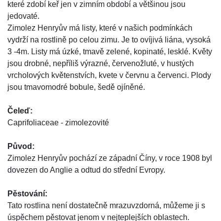
které zdobí keř jen v zimním období a většinou jsou
jedovaté.
Zimolez Henryův má listy, které v našich podmínkách
vydrží na rostlině po celou zimu. Je to ovíjivá liána, vysoká
3 -4m. Listy má úzké, tmavě zelené, kopinaté, lesklé. Květy
jsou drobné, nepříliš výrazné, červenožluté, v hustých
vrcholových květenstvích, kvete v červnu a červenci. Plody
jsou tmavomodré bobule, šedě ojíněné.
Čeleď:
Caprifoliaceae - zimolezovité
Původ:
Zimolez Henryův pochází ze západní Číny, v roce 1908 byl
dovezen do Anglie a odtud do střední Evropy.
Pěstování:
Tato rostlina není dostatečně mrazuvzdorná, můžeme ji s
úspěchem pěstovat jenom v nejteplejších oblastech.