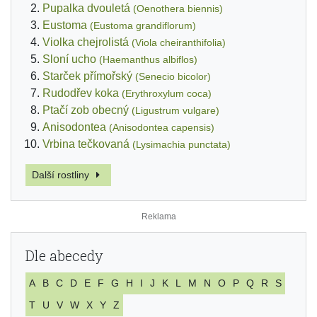
Pupalka dvouletá
(Oenothera biennis)
Eustoma
(Eustoma grandiflorum)
Violka chejrolistá
(Viola cheiranthifolia)
Sloní ucho
(Haemanthus albiflos)
Starček přímořský
(Senecio bicolor)
Rudodřev koka
(Erythroxylum coca)
Ptačí zob obecný
(Ligustrum vulgare)
Anisodontea
(Anisodontea capensis)
Vrbina tečkovaná
(Lysimachia punctata)
Další rostliny
Dle abecedy
A
B
C
D
E
F
G
H
I
J
K
L
M
N
O
P
Q
R
S
T
U
V
W
X
Y
Z