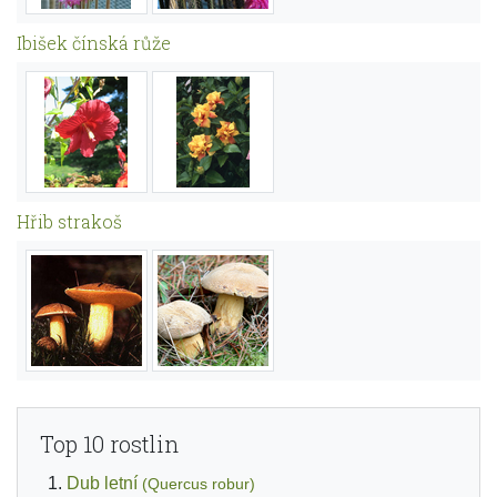
Ibišek čínská růže
Hřib strakoš
Top 10 rostlin
Dub letní
(Quercus robur)