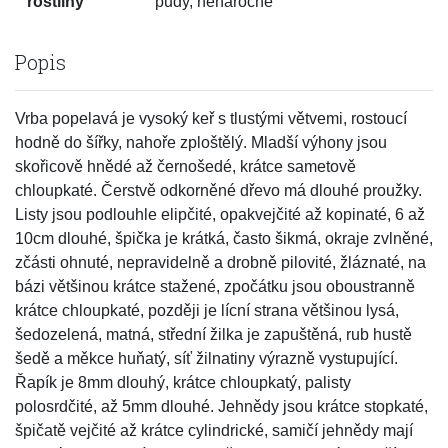
rostliny
půdy, nenáročné
Popis
Vrba popelavá je vysoký keř s tlustými větvemi, rostoucí
hodně do šířky, nahoře zploštělý. Mladší výhony jsou
skořicově hnědé až černošedé, krátce sametově
chloupkaté. Čerstvě odkorněné dřevo má dlouhé proužky.
Listy jsou podlouhle elipčité, opakvejčité až kopinaté, 6 až
10cm dlouhé, špička je krátká, často šikmá, okraje zvlněné,
zčásti ohnuté, nepravidelně a drobně pilovité, žláznaté, na
bázi většinou krátce stažené, zpočátku jsou oboustranně
krátce chloupkaté, později je lícní strana většinou lysá,
šedozelená, matná, střední žilka je zapuštěná, rub hustě
šedě a měkce huňatý, síť žilnatiny výrazně vystupující.
Řapík je 8mm dlouhý, krátce chloupkatý, palisty
polosrdčité, až 5mm dlouhé. Jehnědy jsou krátce stopkaté,
špičatě vejčité až krátce cylindrické, samičí jehnědy mají