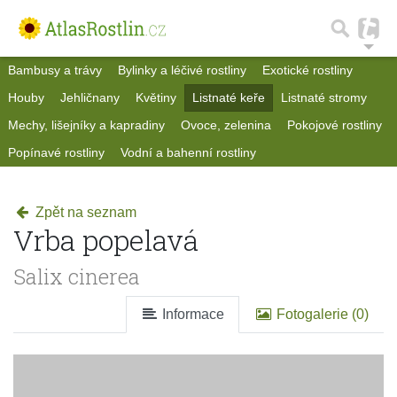
Bambusy a trávy
Bylinky a léčivé rostliny
Exotické rostliny
Houby
Jehličnany
Květiny
Listnaté keře
Listnaté stromy
Mechy, lišejníky a kapradiny
Ovoce, zelenina
Pokojové rostliny
Popínavé rostliny
Vodní a bahenní rostliny
Zpět na seznam
Vrba popelavá
Salix cinerea
Informace
Fotogalerie (0)