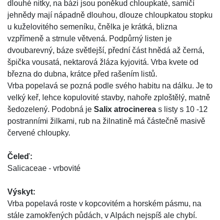
dlouhé nitky, na bázi jsou poněkud chloupkaté, samičí
jehnědy mají nápadně dlouhou, dlouze chloupkatou stopku
u kuželovitého semeníku, čnělka je krátká, blizna
vzpřímeně a strnule větvená. Podpůrný listen je
dvoubarevný, báze světlejší, přední část hnědá až černá,
špička vousatá, nektarová žláza kyjovitá. Vrba kvete od
března do dubna, krátce před rašením listů.
Vrba popelavá se pozná podle svého habitu na dálku. Je to
velký keř, lehce kopulovité stavby, nahoře zploštělý, matně
šedozelený. Podobná je
Salix atrocinerea
s listy s 10 -12
postranními žilkami, rub na žilnatině má částečně masivě
červené chloupky.
Čeleď:
Salicaceae - vrbovité
Výskyt:
Vrba popelavá roste v kopcovitém a horském pásmu, na
stále zamokřených půdách, v Alpách nejspíš ale chybí.