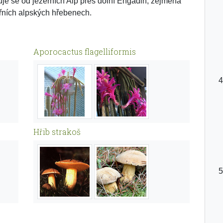
uje se od jezerních Alp přes dolní Engadin, zejména
třních alpských hřebenech.
Aporocactus flagelliformis
Hřib strakoš