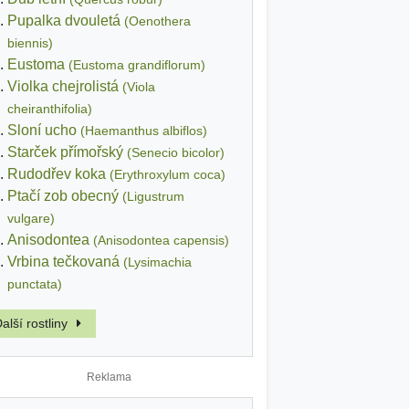
Pupalka dvouletá
(Oenothera
biennis)
Eustoma
(Eustoma grandiflorum)
Violka chejrolistá
(Viola
cheiranthifolia)
Sloní ucho
(Haemanthus albiflos)
Starček přímořský
(Senecio bicolor)
Rudodřev koka
(Erythroxylum coca)
Ptačí zob obecný
(Ligustrum
vulgare)
Anisodontea
(Anisodontea capensis)
Vrbina tečkovaná
(Lysimachia
punctata)
alší rostliny