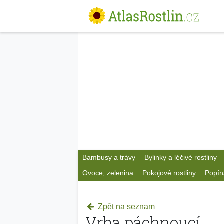
Bambusy a trávy
Bylinky a léčivé rostliny
Ovoce, zelenina
Pokojové rostliny
Popín
Zpět na seznam
Vrba páchnoucí