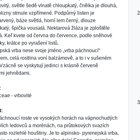
ovitý, světle šedě vlnatě chloupkatý, čnělka je dlouhá,
blizny strnule vzpřímené. Podpůrný listen je
rvený, báze světlá, horní lem černý, dlouze
katý, špička vousatá. Nektarová žláza je zploštěle
tá. Keř kvete od června do července, podle sněhové
y, krátce po vyrašení listů.
lpská vrba nese svoje jméno „vrba páchnoucí“
em, celá rostlina voní balzámově, a to i v sušeném
 Vzácně se vyskytují jedinci s krásně červeně
ými jehnědami.
:
ceae - vrbovité
t:
áchnoucí roste ve vysokých horách na vápnochudých
lích ledovců a morénách, na průtokových svazích
asto rozlehlé houštiny. Je to alpinsko- pyrenejská vrba,