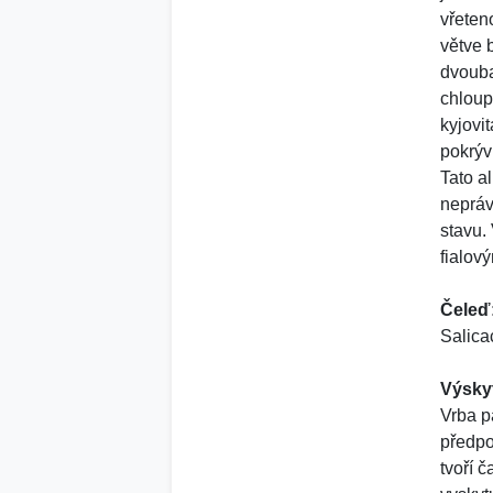
vřeten
větve 
dvouba
chloup
kyjovi
pokrývk
Tato a
nepráv
stavu.
fialov
Čeleď
Salica
Výsky
Vrba p
předpo
tvoří č