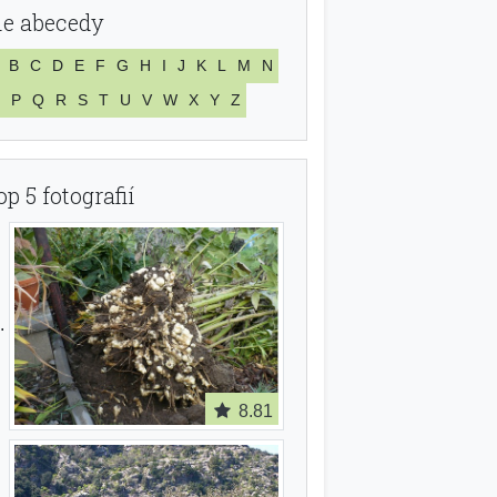
le abecedy
B
C
D
E
F
G
H
I
J
K
L
M
N
P
Q
R
S
T
U
V
W
X
Y
Z
op 5 fotografií
8.81