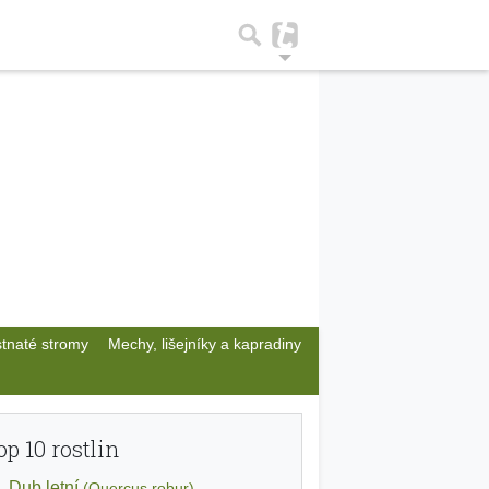
stnaté stromy
Mechy, lišejníky a kapradiny
op 10 rostlin
Dub letní
(Quercus robur)