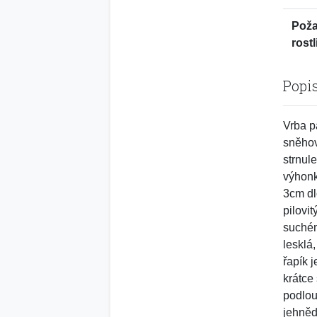
Pož
rostl
Popi
Vrba p
sněhov
strnul
výhonk
3cm dl
pilovi
suchém
lesklá
řapík 
krátce
podlouh
jehněd