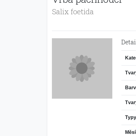
Salix foetida
Detai
Kate
Tvar
Barv
Tvar
Typy
Měsí