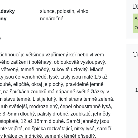
D
adavky
slunce, polostín, vlhko,
A
iny
nenáročné
O
s
T
áchnoucí je většinou vzpřímený keř nebo vlivem
ého zatížení i poléhavý, obloukovitě vystoupavý,
e větvený, temně hnědý, sukovitě uzlovitý. Mladé
y jsou červenohnědé, lysé. Listy jsou malé 1,5 až
ouhé, elipčité, okraj je plochý, pravidelně jemně
tý, na špičkách zoubků má nápadně světlé žlázky, v
 stavu temné. List je tuhý, lícní strana temně zelená,
, rub světlejší, modrozelený, čepel oboustranně lysá,
je 3 -5mm dlouhý, palisty drobné, zoubkaté, jehnědy
 stopkaté, 12 až 15mm dlouhé. Samčí jehnědy jsou
le vejčité, od špička rozkvétající, nitky lysé, samičí
y krátce cylindrické, semeník téměř přisedlý,