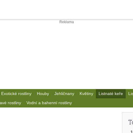
Exotické rostliny
Houby
Jehličnany
Květiny
Listnaté keře
Li
avé rostliny
Vodní a bahenní rostliny
T