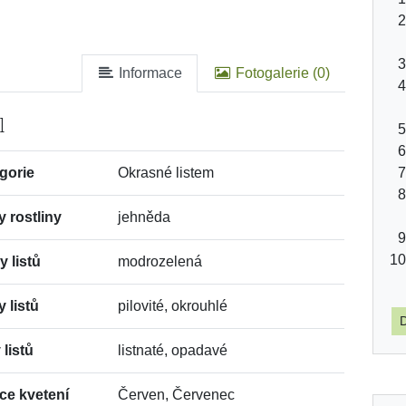
Informace
Fotogalerie (0)
l
gorie
Okrasné listem
y rostliny
jehněda
y listů
modrozelená
y listů
pilovité, okrouhlé
D
 listů
listnaté, opadavé
ce kvetení
Červen, Červenec