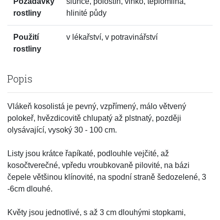
Požadavky
slunce, polostín, vlhko, teplomilná,
rostliny
hlinité půdy
Použití
v lékařství, v potravinářství
rostliny
Popis
Vlákeň kosolistá je pevný, vzpřímený, málo větvený
polokeř, hvězdicovitě chlupatý až plstnatý, později
olysávající, vysoký 30 - 100 cm.
Listy jsou krátce řapíkaté, podlouhle vejčité, až
kosočtverečné, vpředu vroubkovaně pilovité, na bázi
čepele většinou klínovité, na spodní straně šedozelené, 3
-6cm dlouhé.
Květy jsou jednotlivé, s až 3 cm dlouhými stopkami,