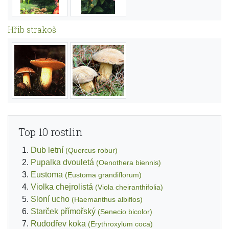
Hřib strakoš
Top 10 rostlin
Dub letní
(Quercus robur)
Pupalka dvouletá
(Oenothera biennis)
Eustoma
(Eustoma grandiflorum)
Violka chejrolistá
(Viola cheiranthifolia)
Sloní ucho
(Haemanthus albiflos)
Starček přímořský
(Senecio bicolor)
Rudodřev koka
(Erythroxylum coca)