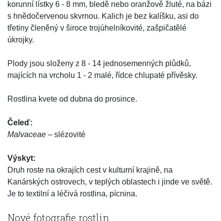
korunní lístky 6 - 8 mm, bledě nebo oranžově žluté, na bázi
s hnědočervenou skvrnou. Kalich je bez kalíšku, asi do
třetiny členěný v široce trojúhelníkovité, zašpičatělé
úkrojky.
Plody jsou složeny z 8 - 14 jednosemenných plůdků,
majících na vrcholu 1 - 2 malé, řídce chlupaté přívěsky.
Rostlina kvete od dubna do prosince.
Čeleď:
Malvaceae
– slézovité
Výskyt:
Druh roste na okrajích cest v kulturní krajině, na
Kanárských ostrovech, v teplých oblastech i jinde ve světě.
Je to textilní a léčivá rostlina, pícnina.
Nové fotografie rostlin