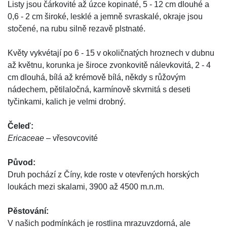
Listy jsou čárkovité až úzce kopinaté, 5 - 12 cm dlouhé a
0,6 - 2 cm široké, lesklé a jemně svraskalé, okraje jsou
stočené, na rubu silně rezavě plstnaté.
Květy vykvétají po 6 - 15 v okoličnatých hroznech v dubnu
až květnu, korunka je široce zvonkovitě nálevkovitá, 2 - 4
cm dlouhá, bílá až krémově bílá, někdy s růžovým
nádechem, pětilaločná, karmínově skvrnitá s deseti
tyčinkami, kalich je velmi drobný.
Čeleď:
Ericaceae
– vřesovcovité
Původ:
Druh pochází z Číny, kde roste v otevřených horských
loukách mezi skalami, 3900 až 4500 m.n.m.
Pěstování:
V našich podmínkách je rostlina mrazuvzdorná, ale