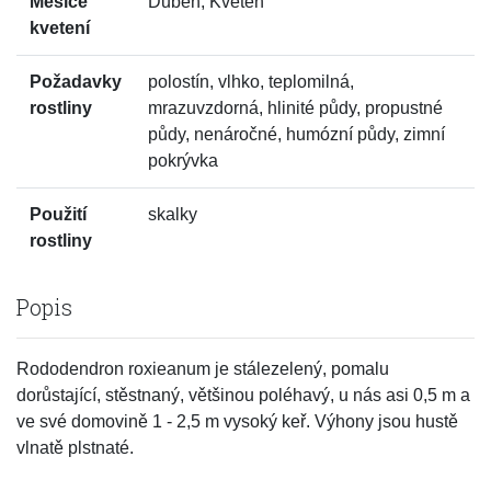
Měsíce
Duben, Květen
kvetení
Požadavky
polostín, vlhko, teplomilná,
rostliny
mrazuvzdorná, hlinité půdy, propustné
půdy, nenáročné, humózní půdy, zimní
pokrývka
Použití
skalky
rostliny
Popis
Rododendron roxieanum je stálezelený, pomalu
dorůstající, stěstnaný, většinou poléhavý, u nás asi 0,5 m a
ve své domovině 1 - 2,5 m vysoký keř. Výhony jsou hustě
vlnatě plstnaté.