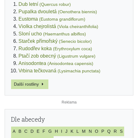
Dub letní
(Quercus robur)
Pupalka dvouletá
(Oenothera biennis)
Eustoma
(Eustoma grandiflorum)
Violka chejrolistá
(Viola cheiranthifolia)
Sloní ucho
(Haemanthus albiflos)
Starček přímořský
(Senecio bicolor)
Rudodřev koka
(Erythroxylum coca)
Ptačí zob obecný
(Ligustrum vulgare)
Anisodontea
(Anisodontea capensis)
Vrbina tečkovaná
(Lysimachia punctata)
Další rostliny
Dle abecedy
A
B
C
D
E
F
G
H
I
J
K
L
M
N
O
P
Q
R
S