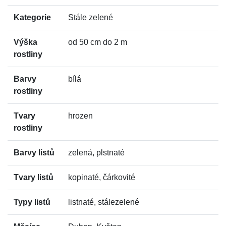
Kategorie
Stále zelené
Výška
od 50 cm do 2 m
rostliny
Barvy
bílá
rostliny
Tvary
hrozen
rostliny
Barvy listů
zelená, plstnaté
Tvary listů
kopinaté, čárkovité
Typy listů
listnaté, stálezelené