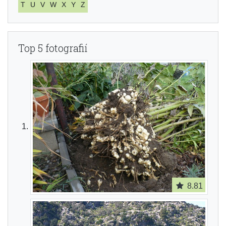
T
U
V
W
X
Y
Z
Top 5 fotografií
8.81