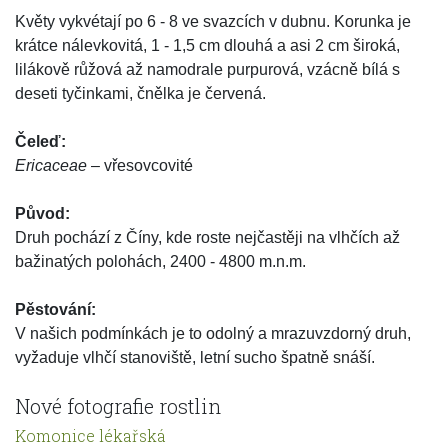
Květy vykvétají po 6 - 8 ve svazcích v dubnu. Korunka je
krátce nálevkovitá, 1 - 1,5 cm dlouhá a asi 2 cm široká,
lilákově růžová až namodrale purpurová, vzácně bílá s
deseti tyčinkami, čnělka je červená.
Čeleď:
Ericaceae
– vřesovcovité
Původ:
Druh pochází z Číny, kde roste nejčastěji na vlhčích až
bažinatých polohách, 2400 - 4800 m.n.m.
Pěstování:
V našich podmínkách je to odolný a mrazuvzdorný druh,
vyžaduje vlhčí stanoviště, letní sucho špatně snáší.
Nové fotografie rostlin
Komonice lékařská