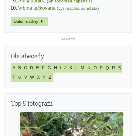
Anisodontea
(Anisodontea capensis)
Vrbina tečkovaná
(Lysimachia punctata)
Další rostliny
Dle abecedy
A
B
C
D
E
F
G
H
I
J
K
L
M
N
O
P
Q
R
S
T
U
V
W
X
Y
Z
Top 5 fotografií