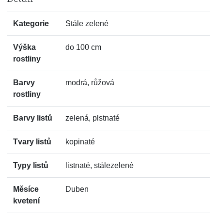
Kategorie
Stále zelené
Výška
do 100 cm
rostliny
Barvy
modrá, růžová
rostliny
Barvy listů
zelená, plstnaté
Tvary listů
kopinaté
Typy listů
listnaté, stálezelené
Měsíce
Duben
kvetení