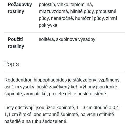
Požadavky
polostín, vlhko, teplomilná,
rostliny
mrazuvzdorná, hlinité půdy, propustné
půdy, nenáročné, humózní půdy, zimní
pokrývka
Použití
solitéra, skupinové výsadby
rostliny
Popis
Rododendron hippophaeoides je stálezelený, vzpřímený,
asi 1 m vysoký, hustě zavětvený keř. Výhony jsou tenké,
šupinaté, aromatické, po celé délce hustě olistěné.
Listy odstávají, jsou úzce kopinaté, 1 - 3 cm dlouhé a 0,4 -
1,1 cm široké, oboustranně šupinaté, na vrchu stříbřitě
našedlé a na rubu šedozelené.