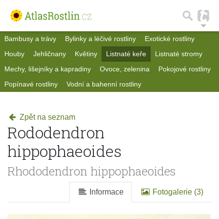
Bambusy a trávy
Bylinky a léčivé rostliny
Exotické rostliny
Houby
Jehličnany
Květiny
Listnaté keře
Listnaté stromy
Mechy, lišejníky a kapradiny
Ovoce, zelenina
Pokojové rostliny
Popínavé rostliny
Vodní a bahenní rostliny
Zpět na seznam
Rododendron
hippophaeoides
Rhododendron hippophaeoides
Informace
Fotogalerie (3)