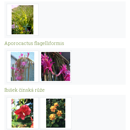
Aporocactus flagelliformis
Ibišek čínská růže