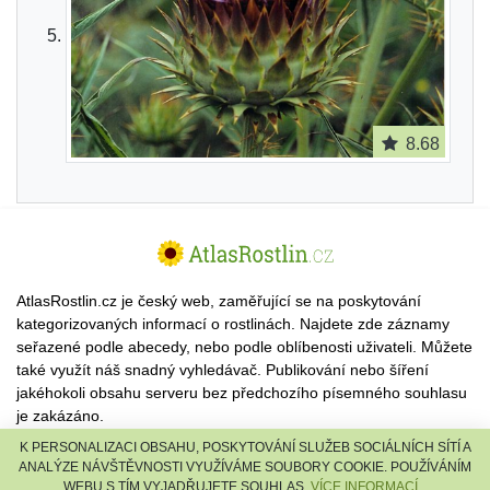
8.68
AtlasRostlin.cz je český web, zaměřující se na poskytování
kategorizovaných informací o rostlinách. Najdete zde záznamy
seřazené podle abecedy, nebo podle oblíbenosti uživateli. Můžete
také využít náš snadný vyhledávač. Publikování nebo šíření
jakéhokoli obsahu serveru bez předchozího písemného souhlasu
je zakázáno.
K PERSONALIZACI OBSAHU, POSKYTOVÁNÍ SLUŽEB SOCIÁLNÍCH SÍTÍ A
© 2026 AtlasRostlin.cz |
TISCALI MEDIA, a.s.
|
Člen skupiny
ANALÝZE NÁVŠTĚVNOSTI VYUŽÍVÁME SOUBORY COOKIE. POUŽÍVÁNÍM
DIGNITY, s.r.o.
WEBU S TÍM VYJADŘUJETE SOUHLAS.
VÍCE INFORMACÍ...