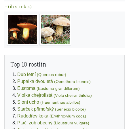
Hřib strakoš
Top 10 rostlin
Dub letní
(Quercus robur)
Pupalka dvouletá
(Oenothera biennis)
Eustoma
(Eustoma grandiflorum)
Violka chejrolistá
(Viola cheiranthifolia)
Sloní ucho
(Haemanthus albiflos)
Starček přímořský
(Senecio bicolor)
Rudodřev koka
(Erythroxylum coca)
Ptačí zob obecný
(Ligustrum vulgare)