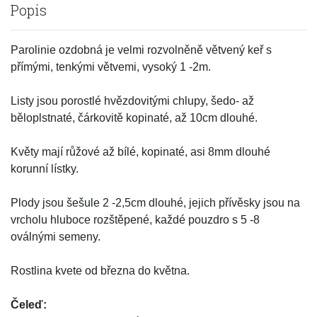
Popis
Parolinie ozdobná je velmi rozvolněně větvený keř s
přímými, tenkými větvemi, vysoký 1 -2m.
Listy jsou porostlé hvězdovitými chlupy, šedo- až
běloplstnaté, čárkovitě kopinaté, až 10cm dlouhé.
Květy mají růžové až bílé, kopinaté, asi 8mm dlouhé
korunní lístky.
Plody jsou šešule 2 -2,5cm dlouhé, jejich přívěsky jsou na
vrcholu hluboce rozštěpené, každé pouzdro s 5 -8
oválnými semeny.
Rostlina kvete od března do května.
Čeleď: