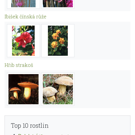
Ibišek čínská růže
Hřib strakoš
Top 10 rostlin