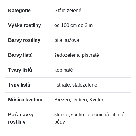
Kategorie
Stále zelené
Výška rostliny
od 100 cm do 2 m
Barvy rostliny
bílá, růžová
Barvy listů
šedozelená, plstnaté
Tvary listů
kopinaté
Typy listů
listnaté, stálezelené
Měsíce kvetení
Březen, Duben, Květen
Požadavky
slunce, sucho, teplomilná, hlinité
rostliny
půdy