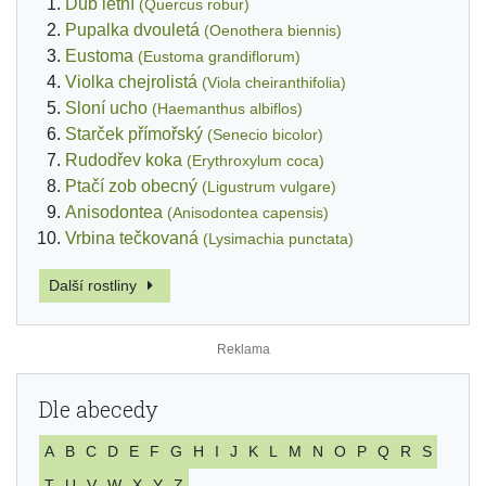
Dub letní
(Quercus robur)
Pupalka dvouletá
(Oenothera biennis)
Eustoma
(Eustoma grandiflorum)
Violka chejrolistá
(Viola cheiranthifolia)
Sloní ucho
(Haemanthus albiflos)
Starček přímořský
(Senecio bicolor)
Rudodřev koka
(Erythroxylum coca)
Ptačí zob obecný
(Ligustrum vulgare)
Anisodontea
(Anisodontea capensis)
Vrbina tečkovaná
(Lysimachia punctata)
Další rostliny
Dle abecedy
A
B
C
D
E
F
G
H
I
J
K
L
M
N
O
P
Q
R
S
T
U
V
W
X
Y
Z