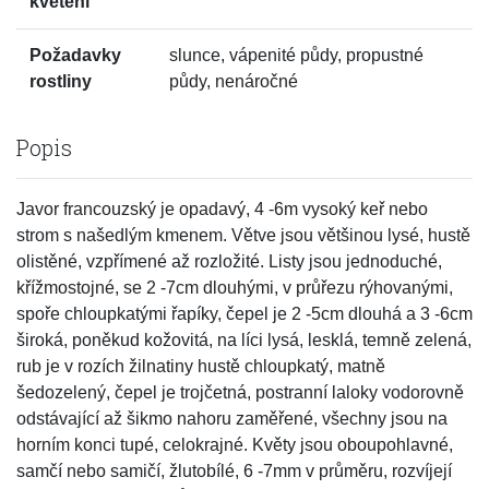
kvetení
Požadavky
slunce, vápenité půdy, propustné
rostliny
půdy, nenáročné
Popis
Javor francouzský je opadavý, 4 -6m vysoký keř nebo
strom s našedlým kmenem. Větve jsou většinou lysé, hustě
olistěné, vzpřímené až rozložité. Listy jsou jednoduché,
křížmostojné, se 2 -7cm dlouhými, v průřezu rýhovanými,
spoře chloupkatými řapíky, čepel je 2 -5cm dlouhá a 3 -6cm
široká, poněkud kožovitá, na líci lysá, lesklá, temně zelená,
rub je v rozích žilnatiny hustě chloupkatý, matně
šedozelený, čepel je trojčetná, postranní laloky vodorovně
odstávající až šikmo nahoru zaměřené, všechny jsou na
horním konci tupé, celokrajné. Květy jsou oboupohlavné,
samčí nebo samičí, žlutobílé, 6 -7mm v průměru, rozvíjejí