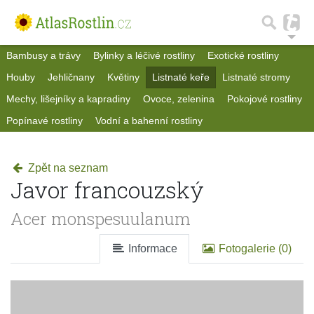
Bambusy a trávy
Bylinky a léčivé rostliny
Exotické rostliny
Houby
Jehličnany
Květiny
Listnaté keře
Listnaté stromy
Mechy, lišejníky a kapradiny
Ovoce, zelenina
Pokojové rostliny
Popínavé rostliny
Vodní a bahenní rostliny
Zpět na seznam
Javor francouzský
Acer monspesuulanum
Informace
Fotogalerie (0)