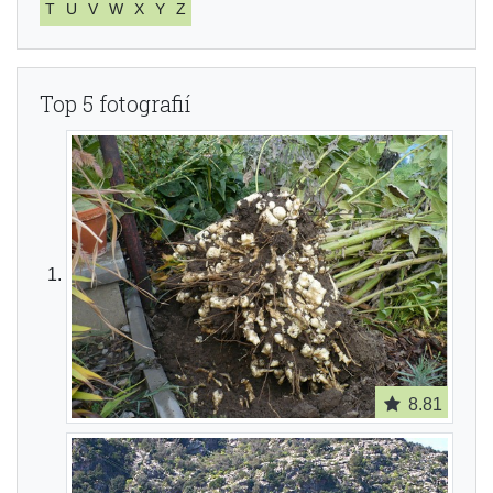
T
U
V
W
X
Y
Z
Top 5 fotografií
8.81