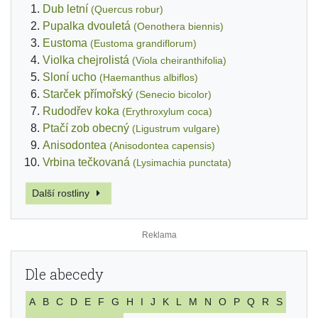
Dub letní
(Quercus robur)
Pupalka dvouletá
(Oenothera biennis)
Eustoma
(Eustoma grandiflorum)
Violka chejrolistá
(Viola cheiranthifolia)
Sloní ucho
(Haemanthus albiflos)
Starček přímořský
(Senecio bicolor)
Rudodřev koka
(Erythroxylum coca)
Ptačí zob obecný
(Ligustrum vulgare)
Anisodontea
(Anisodontea capensis)
Vrbina tečkovaná
(Lysimachia punctata)
Další rostliny
Dle abecedy
A
B
C
D
E
F
G
H
I
J
K
L
M
N
O
P
Q
R
S