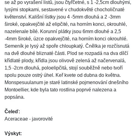
se až po vyrašení listů, jsou čtyřčetné, s 1 -2,5cm dlouhými,
lysými stopkami, sestavené v chudokvěté chocholičnaté
květenství. Kališní lístky jsou 4 -5mm dlouhá a 2 -3mm
široké, opakvejčité až elipčité, na horním konci, okrouhlé,
nazelenale bílé. Korunní plátky jsou 6mm dlouhé a 2,5
-4mm široké, úzce opakvejčité, na horním konci okrouhlé.
Semeník je lysý až spoře chloupkatý. Čnělka je rozčísnutá
na dvě dlouhé bliznaté části. Plod se rozpadá na dva dílčí
křídlaté plody, křídla jsou olivově zelená až načervenalá,
1,5 -2cm dlouhá, poloelipčitá, stojí souběžně nebo tvoří
spolu pouze ostrý úhel. Keř kvete od dubna do května.
Monspesuulanum je staré latinské pojmenování dnešního
Montoellier, kde byla tato rostlina poprvé nalezena a
popsána.
Čeleď:
Aceraceae - javorovité
Výskyt: