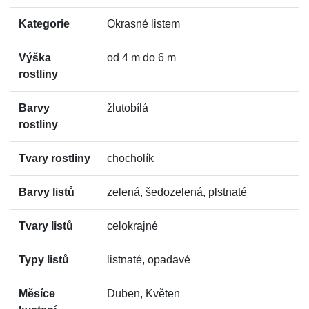
Kategorie
Okrasné listem
Výška
od 4 m do 6 m
rostliny
Barvy
žlutobílá
rostliny
Tvary rostliny
chocholík
Barvy listů
zelená, šedozelená, plstnaté
Tvary listů
celokrajné
Typy listů
listnaté, opadavé
Měsíce
Duben, Květen