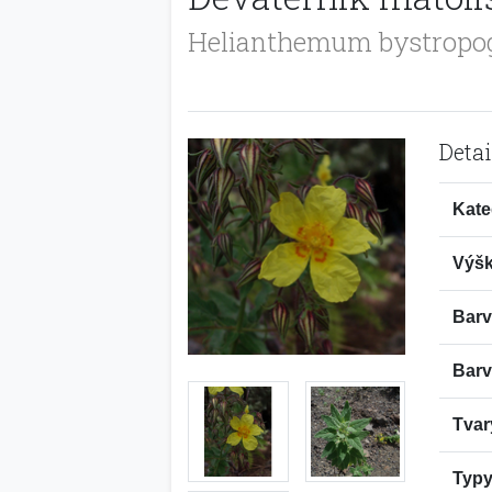
Helianthemum bystropo
Detai
Kate
Výšk
Barv
Barv
Tvar
Typy