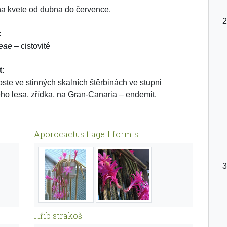
na kvete od dubna do července.
:
ceae
– cistovité
t:
oste ve stinných skalních štěrbinách ve stupni
ho lesa, zřídka, na Gran-Canaria – endemit.
Aporocactus flagelliformis
Hřib strakoš