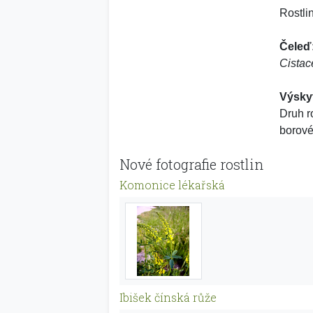
Rostli
Čeleď
Cista
Výsky
Druh r
borové
Nové fotografie rostlin
Komonice lékařská
Ibišek čínská růže