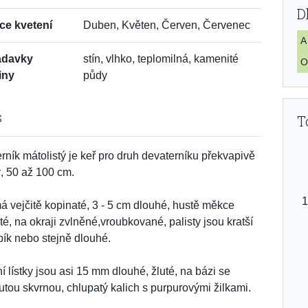
D
ce kvetení
Duben, Květen, Červen, Červenec
A
adavky
stín, vlhko, teplomilná, kamenité
O
iny
půdy
s
T
rník mátolistý je keř pro druh devaterníku překvapivě
, 50 až 100 cm.
má vejčitě kopinaté, 3 - 5 cm dlouhé, hustě měkce
té, na okraji zvlněné,vroubkované, palisty jsou kratší
pík nebo stejně dlouhé.
í lístky jsou asi 15 mm dlouhé, žluté, na bázi se
lutou skvrnou, chlupatý kalich s purpurovými žilkami.