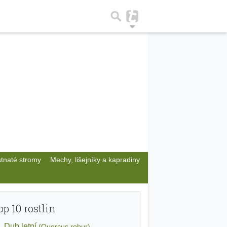
stnaté stromy
Mechy, lišejníky a kapradiny
op 10 rostlin
Dub letní
(Quercus robur)