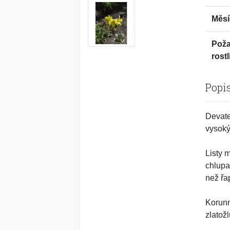
Měsí
Pož
rostl
Popi
Devate
vysoký
Listy 
chlupa
než řa
Korunn
zlatož