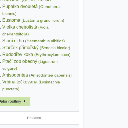
Pupalka dvouletá
(Oenothera
biennis)
Eustoma
(Eustoma grandiflorum)
Violka chejrolistá
(Viola
cheiranthifolia)
Sloní ucho
(Haemanthus albiflos)
Starček přímořský
(Senecio bicolor)
Rudodřev koka
(Erythroxylum coca)
Ptačí zob obecný
(Ligustrum
vulgare)
Anisodontea
(Anisodontea capensis)
Vrbina tečkovaná
(Lysimachia
punctata)
alší rostliny