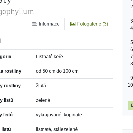
gophyllum
Informace
Fotogalerie (3)
l
gorie
Listnaté keře
a rostliny
od 50 cm do 100 cm
y rostliny
žlutá
y listů
zelená
D
y listů
vykrajované, kopinaté
 listů
listnaté, stálezelené