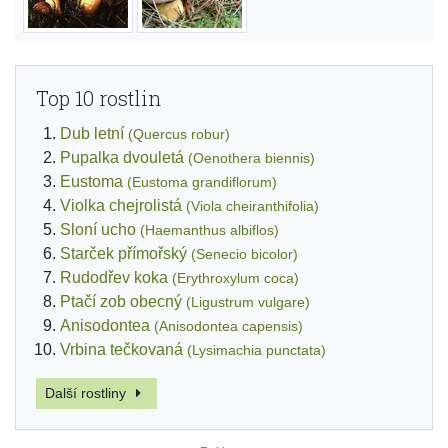
Top 10 rostlin
Dub letní
(Quercus robur)
Pupalka dvouletá
(Oenothera biennis)
Eustoma
(Eustoma grandiflorum)
Violka chejrolistá
(Viola cheiranthifolia)
Sloní ucho
(Haemanthus albiflos)
Starček přímořský
(Senecio bicolor)
Rudodřev koka
(Erythroxylum coca)
Ptačí zob obecný
(Ligustrum vulgare)
Anisodontea
(Anisodontea capensis)
Vrbina tečkovaná
(Lysimachia punctata)
Další rostliny