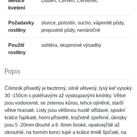
Měsíce
Duben, Červen, Červenec
kvetení
Požadavky
slunce, polostín, sucho, vápenité půdy,
rostliny
propustné půdy, nenáročné
Použití
solitéra, skupinové výsadby
rostliny
Popis
Čilimník přisedlý je beztrnný, silně větvený, lysý keř vysoký
30 -150cm s poléhavými až vystoupavými kmínky. Větve
jsou vodorovné, se zelenou kůrou, lehce ojíněné, starší
větve hranaté. Listy jsou většinou hustě střídavé, spodní
krátce řapíkaté, horní přisedlé, trojčetně zpeřené, úkrojky
jsou 5 -20mm dlouhé a 6 -8mm široké, opakvejčité až
okrouhlé, na horním konci tupé a krátce trnitě špičaté, na