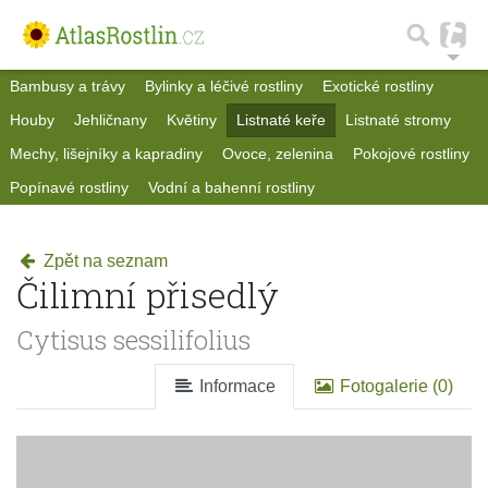
Bambusy a trávy
Bylinky a léčivé rostliny
Exotické rostliny
Houby
Jehličnany
Květiny
Listnaté keře
Listnaté stromy
Mechy, lišejníky a kapradiny
Ovoce, zelenina
Pokojové rostliny
Popínavé rostliny
Vodní a bahenní rostliny
Zpět na seznam
Čilimní přisedlý
Cytisus sessilifolius
Informace
Fotogalerie (0)