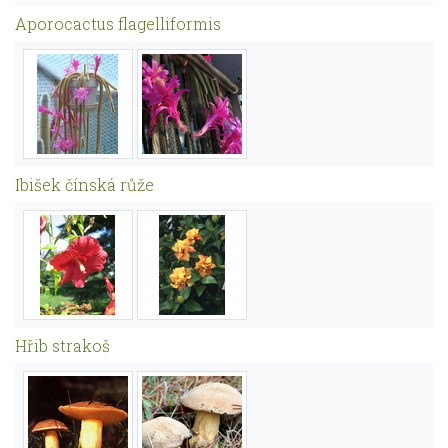
Aporocactus flagelliformis
Ibišek čínská růže
Hřib strakoš