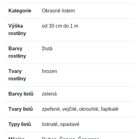
Kategorie
Okrasné listem
Výška
od 30 cm do 1 m
rostliny
Barvy
žlutá
rostliny
Tvary
hrozen
rostliny
Barvy listů
zelená
Tvary listů
zpeřené, vejčité, okrouhlé, řapíkaté
Typy listů
listnaté, opadavé