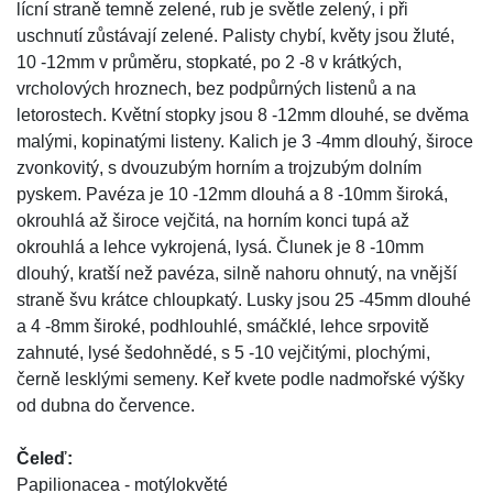
lícní straně temně zelené, rub je světle zelený, i při
uschnutí zůstávají zelené. Palisty chybí, květy jsou žluté,
10 -12mm v průměru, stopkaté, po 2 -8 v krátkých,
vrcholových hroznech, bez podpůrných listenů a na
letorostech. Květní stopky jsou 8 -12mm dlouhé, se dvěma
malými, kopinatými listeny. Kalich je 3 -4mm dlouhý, široce
zvonkovitý, s dvouzubým horním a trojzubým dolním
pyskem. Pavéza je 10 -12mm dlouhá a 8 -10mm široká,
okrouhlá až široce vejčitá, na horním konci tupá až
okrouhlá a lehce vykrojená, lysá. Člunek je 8 -10mm
dlouhý, kratší než pavéza, silně nahoru ohnutý, na vnější
straně švu krátce chloupkatý. Lusky jsou 25 -45mm dlouhé
a 4 -8mm široké, podhlouhlé, smáčklé, lehce srpovitě
zahnuté, lysé šedohnědé, s 5 -10 vejčitými, plochými,
černě lesklými semeny. Keř kvete podle nadmořské výšky
od dubna do července.
Čeleď:
Papilionacea - motýlokvěté