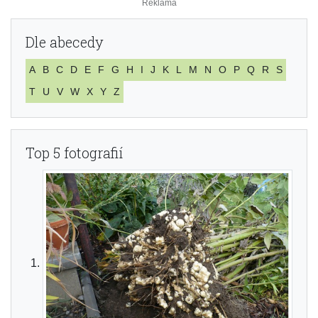
Dle abecedy
A
B
C
D
E
F
G
H
I
J
K
L
M
N
O
P
Q
R
S
T
U
V
W
X
Y
Z
Top 5 fotografií