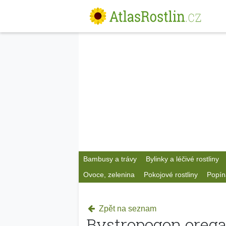
Bambusy a trávy
Bylinky a léčivé rostliny
Ovoce, zelenina
Pokojové rostliny
Popín
Zpět na seznam
Bystropogon orega