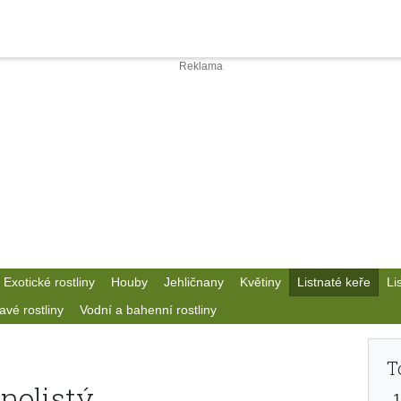
Exotické rostliny
Houby
Jehličnany
Květiny
Listnaté keře
Li
avé rostliny
Vodní a bahenní rostliny
T
nolistý