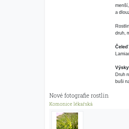
menší,
a dlou
Rostli
druh, m
Čeleď
Lamiac
Výsky
Druh r
buši n
Nové fotografie rostlin
Komonice lékařská