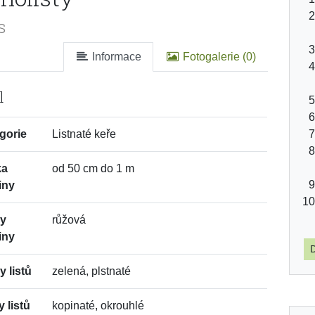
s
Informace
Fotogalerie (0)
l
gorie
Listnaté keře
ka
od 50 cm do 1 m
iny
vy
růžová
iny
D
y listů
zelená, plstnaté
y listů
kopinaté, okrouhlé