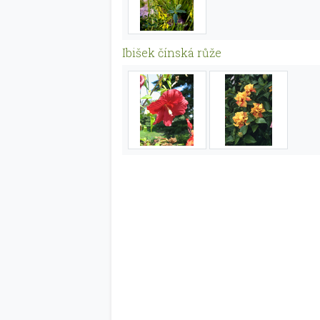
Ibišek čínská růže