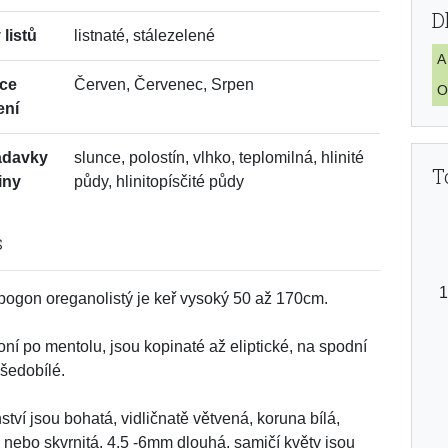
D
 listů
listnaté, stálezelené
A
ce
Červen, Červenec, Srpen
O
ení
adavky
slunce, polostín, vlhko, teplomilná, hlinité
T
iny
půdy, hlinitopísčité půdy
s
pogon oreganolistý je keř vysoký 50 až 170cm.
voní po mentolu, jsou kopinaté až eliptické, na spodní
 šedobílé.
ství jsou bohatá, vidličnatě větvená, koruna bílá,
 nebo skvrnitá, 4,5 -6mm dlouhá, samičí květy jsou