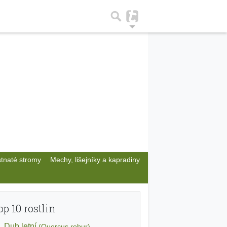
stnaté stromy
Mechy, lišejníky a kapradiny
op 10 rostlin
Dub letní
(Quercus robur)