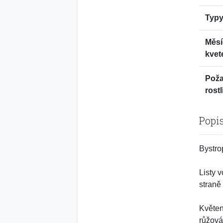
Typy
Měsí
kvet
Pož
rostl
Popi
Bystro
Listy 
straně
Květen
růžová