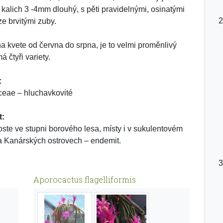
 kalich 3 -4mm dlouhý, s pěti pravidelnými, osinatými
ze brvitými zuby.
na kvete od června do srpna, je to velmi proměnlivý
á čtyři variety.
:
eae – hluchavkovité
t:
oste ve stupni borového lesa, místy i v sukulentovém
a Kanárských ostrovech – endemit.
Aporocactus flagelliformis