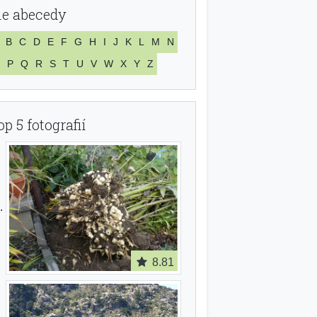
le abecedy
B
C
D
E
F
G
H
I
J
K
L
M
N
P
Q
R
S
T
U
V
W
X
Y
Z
op 5 fotografií
8.81