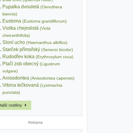
Pupalka dvouletá
(Oenothera
biennis)
Eustoma
(Eustoma grandiflorum)
Violka chejrolistá
(Viola
cheiranthifolia)
Sloní ucho
(Haemanthus albiflos)
Starček přímořský
(Senecio bicolor)
Rudodřev koka
(Erythroxylum coca)
Ptačí zob obecný
(Ligustrum
vulgare)
Anisodontea
(Anisodontea capensis)
Vrbina tečkovaná
(Lysimachia
punctata)
alší rostliny