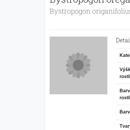
Bystropogon origanifoliu
Detai
Kate
Výš
rostl
Bar
rostl
Barv
Tvar