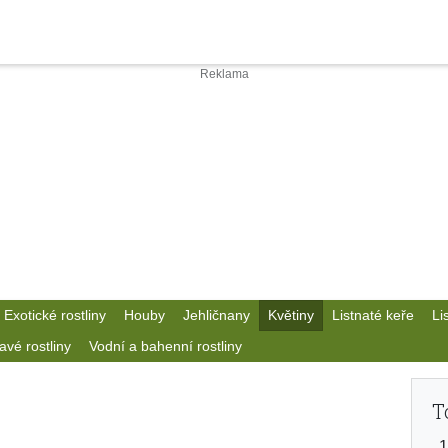
Exotické rostliny
Houby
Jehličnany
Květiny
Listnaté keře
Li
avé rostliny
Vodní a bahenní rostliny
T