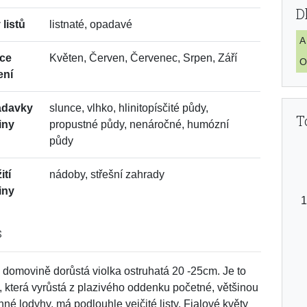
D
 listů
listnaté, opadavé
A
ce
Květen, Červen, Červenec, Srpen, Září
O
ení
adavky
slunce, vlhko, hlinitopísčité půdy,
T
iny
propustné půdy, nenáročné, humózní
půdy
ití
nádoby, střešní zahrady
iny
s
 domovině dorůstá violka ostruhatá 20 -25cm. Je to
a, která vyrůstá z plazivého oddenku početné, většinou
anné lodyhy, má podlouhle vejčité listy. Fialové květy