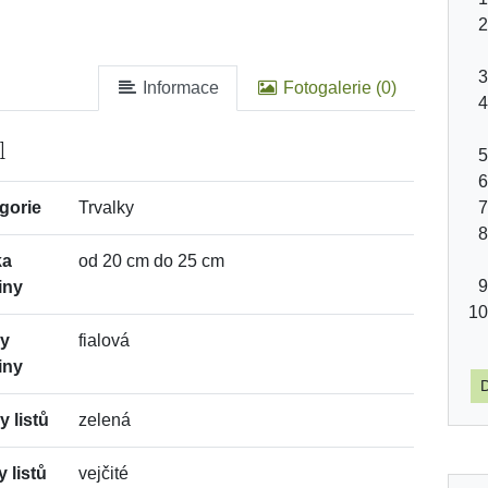
Informace
Fotogalerie (0)
l
gorie
Trvalky
ka
od 20 cm do 25 cm
iny
vy
fialová
iny
D
y listů
zelená
y listů
vejčité