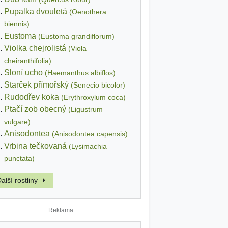
Pupalka dvouletá
(Oenothera
biennis)
Eustoma
(Eustoma grandiflorum)
Violka chejrolistá
(Viola
cheiranthifolia)
Sloní ucho
(Haemanthus albiflos)
Starček přímořský
(Senecio bicolor)
Rudodřev koka
(Erythroxylum coca)
Ptačí zob obecný
(Ligustrum
vulgare)
Anisodontea
(Anisodontea capensis)
Vrbina tečkovaná
(Lysimachia
punctata)
alší rostliny