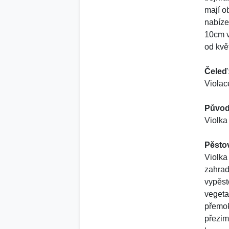
mají o
nabíze
10cm v
od kvě
Čeleď
Violac
Původ
Violka
Pěsto
Violka
zahrad
vypěst
vegeta
přemok
přezim