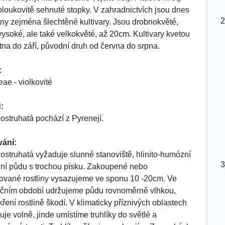
bloukovitě sehnuté stopky. V zahradnictvích jsou dnes
ny zejména šlechtěné kultivary. Jsou drobnokvěté,
ysoké, ale také velkokvěté, až 20cm. Kultivary kvetou
tna do září, původní druh od června do srpna.
:
eae - violkovité
:
 ostruhatá pochází z Pyrenejí.
vání:
 ostruhatá vyžaduje slunné stanoviště, hlinito-humózní
ní půdu s trochou písku. Zakoupené nebo
ované rostliny vysazujeme ve sponu 10 -20cm. Ve
čním období udržujeme půdu rovnoměrně vlhkou,
ření rostlině škodí. V klimaticky příznivých oblastech
uje volně, jinde umístíme truhlíky do světlé a