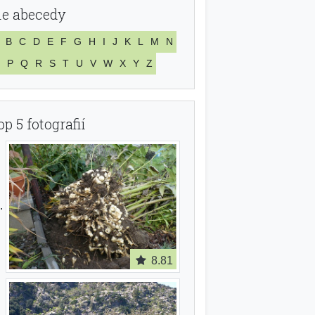
le abecedy
B
C
D
E
F
G
H
I
J
K
L
M
N
P
Q
R
S
T
U
V
W
X
Y
Z
op 5 fotografií
8.81