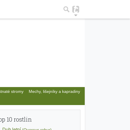
stnaté stromy
Mechy, lišejníky a kapradiny
op 10 rostlin
Dub letní
(Quercus robur)