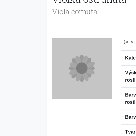
Viola cornuta
Detai
Kate
Výš
rostl
Bar
rostl
Barv
Tvar