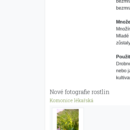
bezmra
bezmra
Množe
Množím
Mladé 
zůstal
Použit
Drobno
nebo j
kultiv
Nové fotografie rostlin
Komonice lékařská