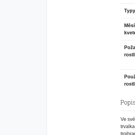
Typy
Měsí
kvet
Pož
rostl
Použ
rostl
Popi
Ve své
trvalk
trojhr