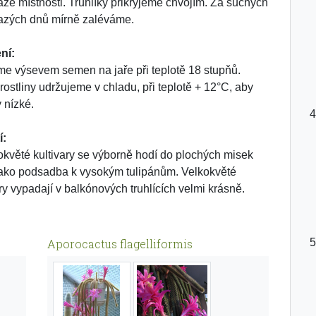
zé místnosti. Truhlíky přikryjeme chvojím. Za suchých
zých dnů mírně zaléváme.
ní:
e výsevem semen na jaře při teplotě 18 stupňů.
rostliny udržujeme v chladu, při teplotě + 12°C, aby
y nízké.
í:
květé kultivary se výborně hodí do plochých misek
ako podsadba k vysokým tulipánům. Velkokvěté
ary vypadají v balkónových truhlících velmi krásně.
Aporocactus flagelliformis