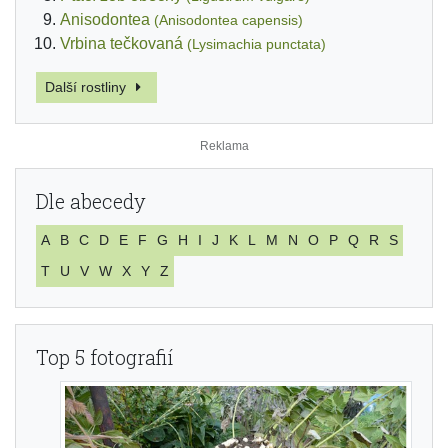
Anisodontea
(Anisodontea capensis)
Vrbina tečkovaná
(Lysimachia punctata)
Další rostliny
Dle abecedy
A
B
C
D
E
F
G
H
I
J
K
L
M
N
O
P
Q
R
S
T
U
V
W
X
Y
Z
Top 5 fotografií