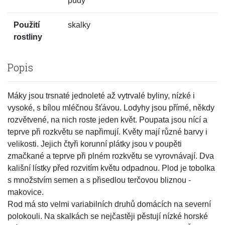
půdy
Použití
skalky
rostliny
Popis
Máky jsou trsnaté jednoleté až vytrvalé byliny, nízké i
vysoké, s bílou mléčnou šťávou. Lodyhy jsou přímé, někdy
rozvětvené, na nich roste jeden květ. Poupata jsou nící a
teprve při rozkvětu se napřimují. Květy mají různé barvy i
velikosti. Jejich čtyři korunní plátky jsou v poupěti
zmačkané a teprve při plném rozkvětu se vyrovnávají. Dva
kališní lístky před rozvitím květu odpadnou. Plod je tobolka
s množstvím semen a s přisedlou terčovou bliznou -
makovice.
Rod má sto velmi variabilních druhů domácích na severní
polokouli. Na skalkách se nejčastěji pěstují nízké horské