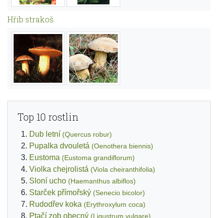
Hřib strakoš
Top 10 rostlin
Dub letní
(Quercus robur)
Pupalka dvouletá
(Oenothera biennis)
Eustoma
(Eustoma grandiflorum)
Violka chejrolistá
(Viola cheiranthifolia)
Sloní ucho
(Haemanthus albiflos)
Starček přímořský
(Senecio bicolor)
Rudodřev koka
(Erythroxylum coca)
Ptačí zob obecný
(Ligustrum vulgare)