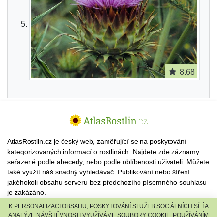
8.68
AtlasRostlin.cz je český web, zaměřující se na poskytování
kategorizovaných informací o rostlinách. Najdete zde záznamy
seřazené podle abecedy, nebo podle oblíbenosti uživateli. Můžete
také využít náš snadný vyhledávač. Publikování nebo šíření
jakéhokoli obsahu serveru bez předchozího písemného souhlasu
je zakázáno.
K PERSONALIZACI OBSAHU, POSKYTOVÁNÍ SLUŽEB SOCIÁLNÍCH SÍTÍ A
© 2026 AtlasRostlin.cz |
TISCALI MEDIA, a.s.
|
Člen skupiny
ANALÝZE NÁVŠTĚVNOSTI VYUŽÍVÁME SOUBORY COOKIE. POUŽÍVÁNÍM