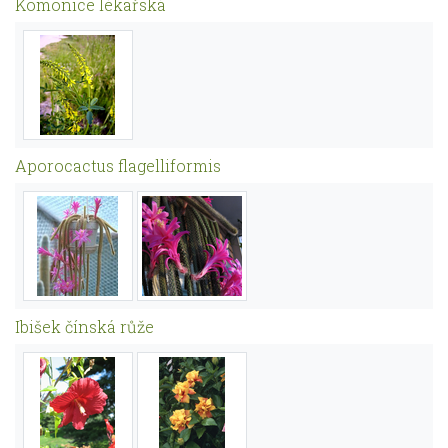
Komonice lékařská
Aporocactus flagelliformis
Ibišek čínská růže