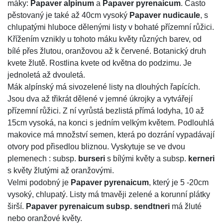
máky:
Papaver alpinum
a
Papaver pyrenaicum
. Často
pěstovaný je také až 40cm vysoký
Papaver nudicaule
, s
chlupatými hluboce dělenými listy v bohaté přízemní růžici.
Křížením vznikly u tohoto máku květy různých barev, od
bílé přes žlutou, oranžovou až k červené. Botanický druh
kvete žlutě. Rostlina kvete od května do podzimu. Je
jednoletá až dvouletá.
Mák alpínský má sivozelené listy na dlouhých řapících.
Jsou dva až třikrát dělené v jemné úkrojky a vytvářejí
přízemní růžici. Z ní vyrůstá bezlistá přímá lodyha, 10 až
15cm vysoká, na konci s jedním velkým květem. Podlouhlá
makovice má množství semen, která po dozrání vypadávají
otvory pod přisedlou bliznou. Vyskytuje se ve dvou
plemenech : subsp.
burseri
s bílými květy a subsp.
kerneri
s květy žlutými až oranžovými.
Velmi podobný je
Papaver pyrenaicum
, který je 5 -20cm
vysoký, chlupatý. Listy má tmavěji zelené a korunní plátky
širší.
Papaver pyrenaicum subsp. sendtneri
má žluté
nebo oranžové květy.