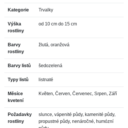
Kategorie
Trvalky
Výška
od 10 cm do 15 cm
rostliny
Barvy
žlutá, oranžová
rostliny
Barvy listů
šedozelená
Typy listů
listnaté
Měsíce
Květen, Červen, Červenec, Srpen, Září
kvetení
Požadavky
slunce, vápenité půdy, kamenité půdy,
rostliny
propustné půdy, nenáročné, humózní