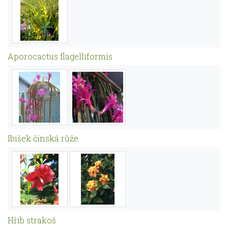
Aporocactus flagelliformis
Ibišek čínská růže
Hřib strakoš