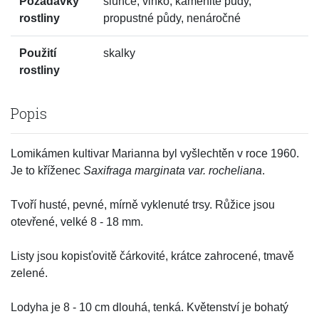
Požadavky
slunce, vlhko, kamenité půdy,
rostliny
propustné půdy, nenáročné
Použití
skalky
rostliny
Popis
Lomikámen kultivar Marianna byl vyšlechtěn v roce 1960.
Je to kříženec
Saxifraga marginata var. rocheliana
.
Tvoří husté, pevné, mírně vyklenuté trsy. Růžice jsou
otevřené, velké 8 - 18 mm.
Listy jsou kopisťovitě čárkovité, krátce zahrocené, tmavě
zelené.
Lodyha je 8 - 10 cm dlouhá, tenká. Květenství je bohatý