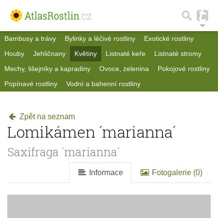
Bambusy a trávy
Bylinky a léčivé rostliny
Exotické rostliny
Houby
Jehličnany
Květiny
Listnaté keře
Listnaté stromy
Mechy, lišejníky a kapradiny
Ovoce, zelenina
Pokojové rostliny
Popínavé rostliny
Vodní a bahenní rostliny
Zpět na seznam
Lomikámen ´marianna´
Saxifraga ´marianna´
Informace
Fotogalerie (0)