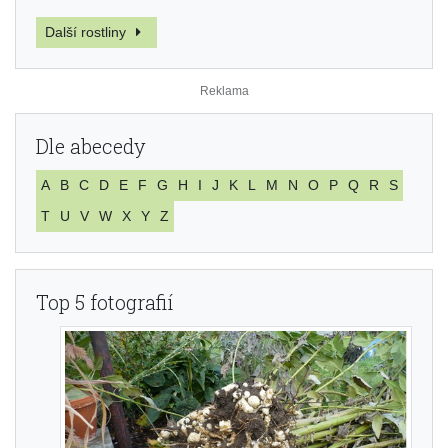
Další rostliny
Dle abecedy
A
B
C
D
E
F
G
H
I
J
K
L
M
N
O
P
Q
R
S
T
U
V
W
X
Y
Z
Top 5 fotografií