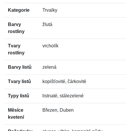
Kategorie
Trvalky
Barvy
žlutá
rostliny
Tvary
vrcholík
rostliny
Barvy listů
zelená
Tvary listů
kopišťovité, čárkovité
Typy listů
listnaté, stálezelené
Měsíce
Březen, Duben
kvetení