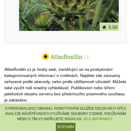
8.68
AtlasRostlin.cz je český web, zaměřující se na poskytování
kategorizovaných informací o rostlinách. Najdete zde záznamy
seřazené podle abecedy, nebo podle oblíbenosti uživateli. Můžete
také využít náš snadný vyhledávač. Publikování nebo šíření
jakéhokoli obsahu serveru bez předchozího písemného souhlasu
je zakázáno.
K PERSONALIZACI OBSAHU, POSKYTOVÁNÍ SLUŽEB SOCIÁLNÍCH SÍTÍ A
© 2026 AtlasRostlin.cz |
TISCALI MEDIA, a.s.
|
Člen skupiny
ANALÝZE NÁVŠTĚVNOSTI VYUŽÍVÁME SOUBORY COOKIE. POUŽÍVÁNÍM
DIGNITY, s.r.o.
WEBU S TÍM VYJADŘUJETE SOUHLAS.
VÍCE INFORMACÍ...
reklama
·
kontakt
ROZUMÍM