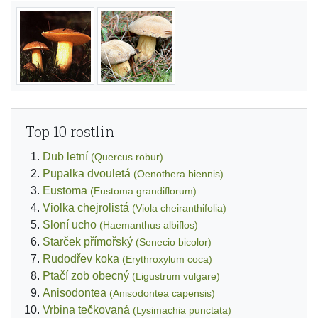
Top 10 rostlin
Dub letní
(Quercus robur)
Pupalka dvouletá
(Oenothera biennis)
Eustoma
(Eustoma grandiflorum)
Violka chejrolistá
(Viola cheiranthifolia)
Sloní ucho
(Haemanthus albiflos)
Starček přímořský
(Senecio bicolor)
Rudodřev koka
(Erythroxylum coca)
Ptačí zob obecný
(Ligustrum vulgare)
Anisodontea
(Anisodontea capensis)
Vrbina tečkovaná
(Lysimachia punctata)