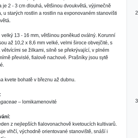
 je 2 - 3 cm dlouhá, většinou dvoukvětá, výjimečně
á, u starých rostlin a rostlin na exponovaném stanovišti
větá.
e velký 13 - 16 mm, většinou poněkud oválný. Korunní
jsou až 10,2 x 8,6 mm velké, velmi široce obvejčité, s
větvícími se žilkami, silně se překrývající, v plném
mírně převislé, fialově nachové. Prašníky jsou sytě
é.
na kvete bohatě v březnu až dubnu.
:
agaceae
– lomikamenovité
vání:
jeden z nejlepších fialovonachově kvetoucích kultivarů.
je vlhčí, východně orientované stanoviště, snáší i