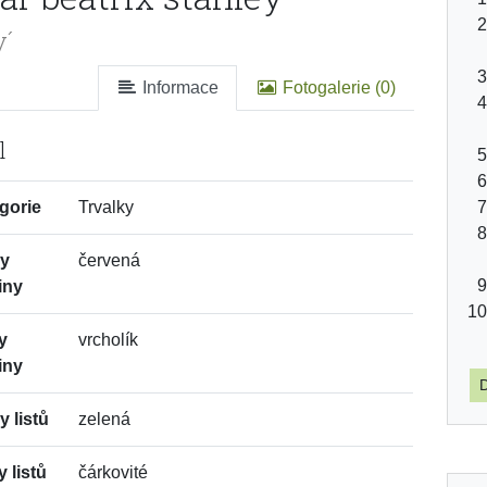
y´
Informace
Fotogalerie (0)
l
gorie
Trvalky
vy
červená
iny
y
vrcholík
iny
D
y listů
zelená
y listů
čárkovité