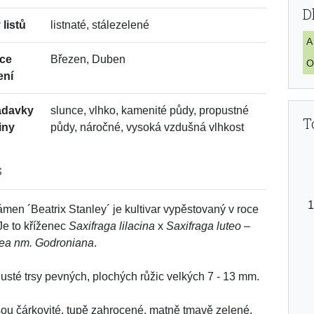
D
 listů
listnaté, stálezelené
A
ce
Březen, Duben
O
ení
adavky
slunce, vlhko, kamenité půdy, propustné
T
iny
půdy, náročné, vysoká vzdušná vlhkost
s
men ´Beatrix Stanley´ je kultivar vypěstovaný v roce
Je to kříženec
Saxifraga lilacina
x
Saxifraga luteo –
ea nm. Godroniana
.
husté trsy pevných, plochých růžic velkých 7 - 13 mm.
jsou čárkovité, tupě zahrocené, matně tmavě zelené.