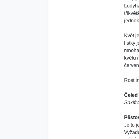
Lodyha
tříkvět
jednok
Květ j
lístky 
mnoha 
květu 
červen
Rostli
Čeleď
Saxifr
Pěsto
Je to 
Vyžadu