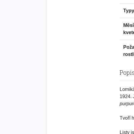
Typy
Měsí
kvet
Pož
rostl
Popi
Lomiká
1924. 
purpur
Tvoří 
Listy 