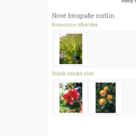
mírný s
Nové fotografie rostlin
Komonice lékařská
Ibišek čínská růže