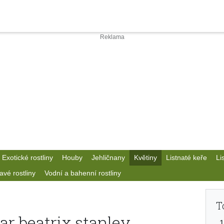
Exotické rostliny
Houby
Jehličnany
Květiny
Listnaté keře
Li
avé rostliny
Vodní a bahenní rostliny
T
r beatrix stanley