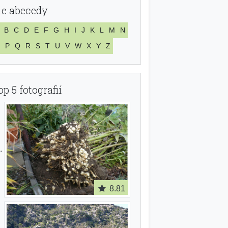
le abecedy
B
C
D
E
F
G
H
I
J
K
L
M
N
P
Q
R
S
T
U
V
W
X
Y
Z
op 5 fotografií
8.81