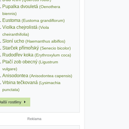
Pupalka dvouletá
(Oenothera
biennis)
Eustoma
(Eustoma grandiflorum)
Violka chejrolistá
(Viola
cheiranthifolia)
Sloní ucho
(Haemanthus albiflos)
Starček přímořský
(Senecio bicolor)
Rudodřev koka
(Erythroxylum coca)
Ptačí zob obecný
(Ligustrum
vulgare)
Anisodontea
(Anisodontea capensis)
Vrbina tečkovaná
(Lysimachia
punctata)
alší rostliny