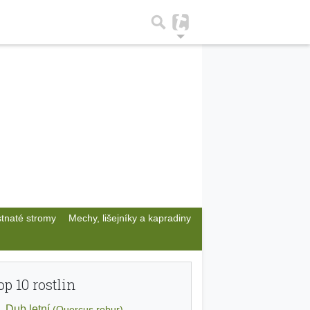
stnaté stromy
Mechy, lišejníky a kapradiny
op 10 rostlin
Dub letní
(Quercus robur)