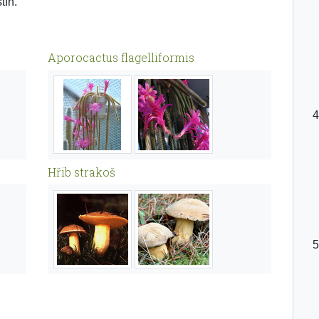
tín.
Aporocactus flagelliformis
Hřib strakoš