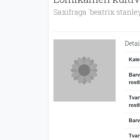
Saxifraga ´beatrix stanle
Detai
Kate
Bar
rostl
Tvar
rostl
Barv
Tvar