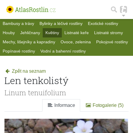
Bambusy a trávy
Bylinky a léčivé rostliny
Exotické rostliny
Houby
Jehličnany
Květiny
Listnaté keře
Listnaté stromy
Mechy, lišejníky a kapradiny
Ovoce, zelenina
Pokojové rostliny
Popínavé rostliny
Vodní a bahenní rostliny
Zpět na seznam
Len tenkolistý
Linum tenuifolium
Informace
Fotogalerie (5)