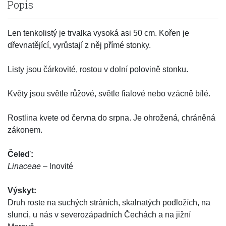
Popis
Len tenkolistý je trvalka vysoká asi 50 cm. Kořen je
dřevnatějící, vyrůstají z něj přímé stonky.
Listy jsou čárkovité, rostou v dolní polovině stonku.
Květy jsou světle růžové, světle fialové nebo vzácně bílé.
Rostlina kvete od června do srpna. Je ohrožená, chráněná
zákonem.
Čeleď:
Linaceae
– lnovité
Výskyt:
Druh roste na suchých stráních, skalnatých podložích, na
slunci, u nás v severozápadních Čechách a na jižní