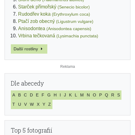
Starček přímořský
(Senecio bicolor)
Rudodřev koka
(Erythroxylum coca)
Ptačí zob obecný
(Ligustrum vulgare)
Anisodontea
(Anisodontea capensis)
Vrbina tečkovaná
(Lysimachia punctata)
Další rostliny
Dle abecedy
A
B
C
D
E
F
G
H
I
J
K
L
M
N
O
P
Q
R
S
T
U
V
W
X
Y
Z
Top 5 fotografií