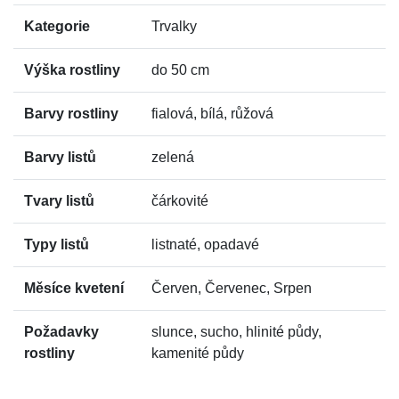
Kategorie
Trvalky
Výška rostliny
do 50 cm
Barvy rostliny
fialová, bílá, růžová
Barvy listů
zelená
Tvary listů
čárkovité
Typy listů
listnaté, opadavé
Měsíce kvetení
Červen, Červenec, Srpen
Požadavky
slunce, sucho, hlinité půdy,
rostliny
kamenité půdy