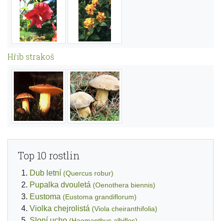
Hřib strakoš
Top 10 rostlin
Dub letní
(Quercus robur)
Pupalka dvouletá
(Oenothera biennis)
Eustoma
(Eustoma grandiflorum)
Violka chejrolistá
(Viola cheiranthifolia)
Sloní ucho
(Haemanthus albiflos)