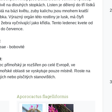
ivě na dlouhých stopkách. Listen je dělený do tří lístků
stá na bázi květu, zuby kalichu jsou mnohem kratší
bka. Výrazný orgán této rostliny je lusk, má čtyři
 žebra vyčnívající jako křídla. Tento ledenec kvete od
 do července.
:
ae - bobovité
t:
c přímořský je rozšířen po celé Evropě, ve
mořské oblasti se vyskytuje pouze místně. Roste na
tých nebo písčitých stanovištích.
Aporocactus flagelliformis