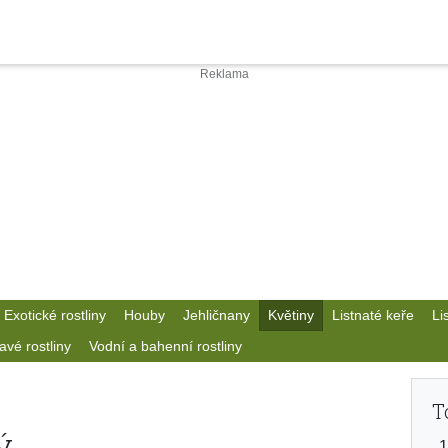
Exotické rostliny
Houby
Jehličnany
Květiny
Listnaté keře
Li
avé rostliny
Vodní a bahenní rostliny
T
ý