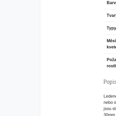
Barv
Tvar
Typy
Měsí
kvet
Pož
rostl
Popi
Ledene
nebo o
jsou s
30mm d