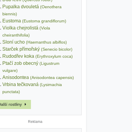
Pupalka dvouletá
(Oenothera
biennis)
Eustoma
(Eustoma grandiflorum)
Violka chejrolistá
(Viola
cheiranthifolia)
Sloní ucho
(Haemanthus albiflos)
Starček přímořský
(Senecio bicolor)
Rudodřev koka
(Erythroxylum coca)
Ptačí zob obecný
(Ligustrum
vulgare)
Anisodontea
(Anisodontea capensis)
Vrbina tečkovaná
(Lysimachia
punctata)
alší rostliny