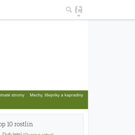
stnaté stromy
Mechy, lišejníky a kapradiny
op 10 rostlin
Dub letní
(Quercus robur)