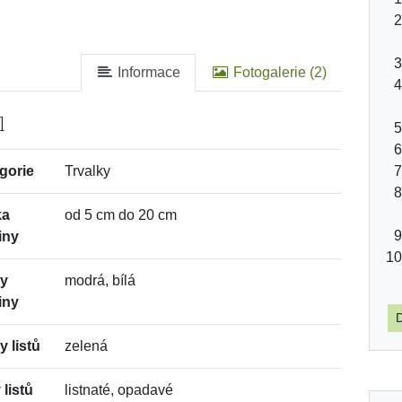
Informace
Fotogalerie (2)
l
gorie
Trvalky
ka
od 5 cm do 20 cm
iny
vy
modrá, bílá
iny
D
y listů
zelená
 listů
listnaté, opadavé