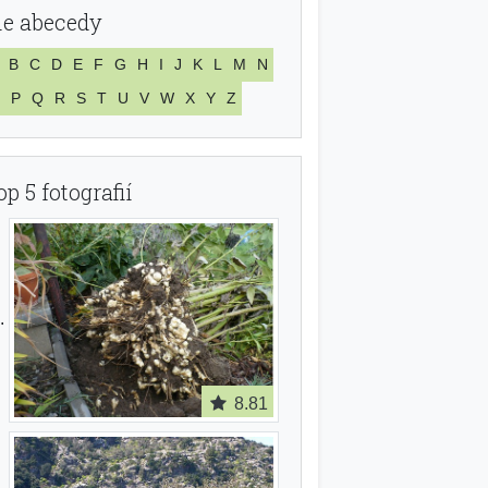
le abecedy
B
C
D
E
F
G
H
I
J
K
L
M
N
P
Q
R
S
T
U
V
W
X
Y
Z
op 5 fotografií
8.81