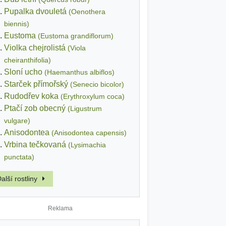
Pupalka dvouletá
(Oenothera
biennis)
Eustoma
(Eustoma grandiflorum)
Violka chejrolistá
(Viola
cheiranthifolia)
Sloní ucho
(Haemanthus albiflos)
Starček přímořský
(Senecio bicolor)
Rudodřev koka
(Erythroxylum coca)
Ptačí zob obecný
(Ligustrum
vulgare)
Anisodontea
(Anisodontea capensis)
Vrbina tečkovaná
(Lysimachia
punctata)
alší rostliny