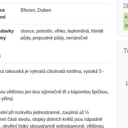
D
ce
Březen, Duben
ení
A
O
adavky
slunce, polostín, vlhko, teplomilná, hlinité
iny
půdy, propustné půdy, nenáročné
T
s
a rakouská je vytrvalá cibulnatá rostlina, vysoká 5 -
jsou většinou jen dva výjimečně tři s kápovitou špičkou,
e přímý.
ství při rozkvětu jednostranné, zaujímá až ½
ní části stvolu, stopky dolních květů jsou nápadně
, okvětní lístky oboustranně jednobarevné, většinou