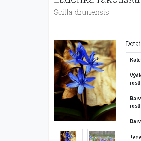
Scilla drunensis
Detai
Kate
Výš
rostl
Bar
rostl
Barv
Typy