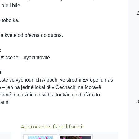
ale i bílé.
e tobolka.
na kvete od března do dubna.
:
nthaceae
– hyacintovité
t:
oste ve východních Alpách, ve střední Evropě, u nás
 – jen na jedné lokalitě v Čechách, na Moravě
ušeně, na lužních lesích a loukách, od nížin do
atin.
Aporocactus flagelliformis