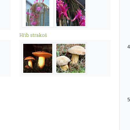
Hřib strakoš