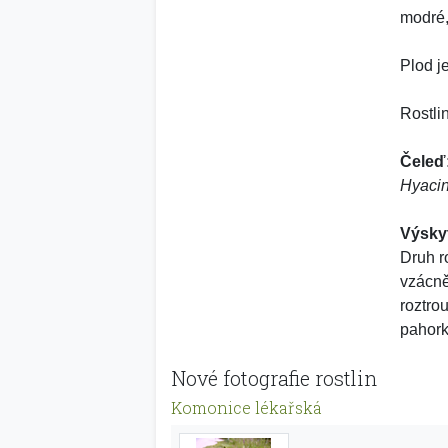
modré, 
Plod j
Rostli
Čeleď
Hyaci
Výsky
Druh r
vzácně
roztro
pahork
Nové fotografie rostlin
Komonice lékařská