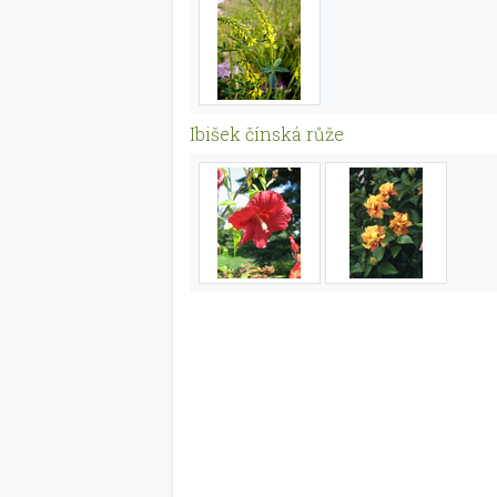
Ibišek čínská růže