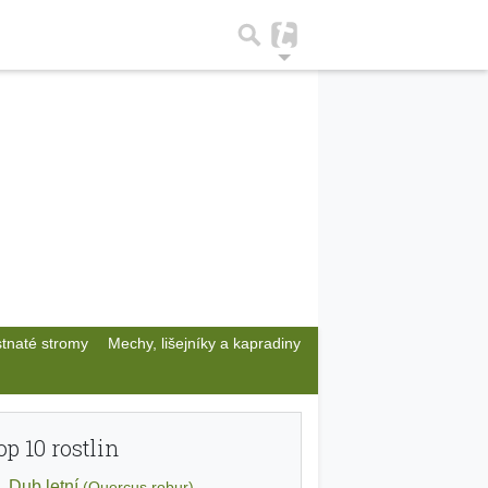
stnaté stromy
Mechy, lišejníky a kapradiny
op 10 rostlin
Dub letní
(Quercus robur)