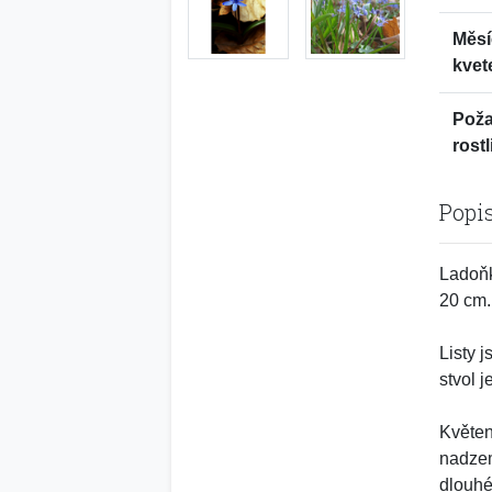
Měsí
kvet
Pož
rostl
Popi
Ladoňk
20 cm.
Listy 
stvol j
Květen
nadzem
dlouhé