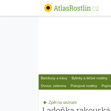
Bambusy a trávy
Bylinky a léčivé rostliny
Ovoce, zelenina
Pokojové rostliny
Popín
Zpět na seznam
Ladoňka rakouská