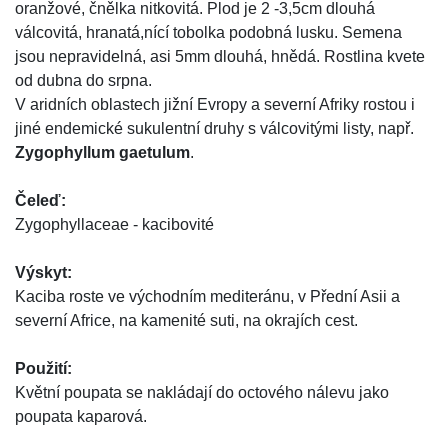
oranžové, čnělka nitkovitá. Plod je 2 -3,5cm dlouhá
válcovitá, hranatá,nící tobolka podobná lusku. Semena
jsou nepravidelná, asi 5mm dlouhá, hnědá. Rostlina kvete
od dubna do srpna.
V aridních oblastech jižní Evropy a severní Afriky rostou i
jiné endemické sukulentní druhy s válcovitými listy, např.
Zygophyllum gaetulum
.
Čeleď:
Zygophyllaceae - kacibovité
Výskyt:
Kaciba roste ve východním mediteránu, v Přední Asii a
severní Africe, na kamenité suti, na okrajích cest.
Použití:
Květní poupata se nakládají do octového nálevu jako
poupata kaparová.