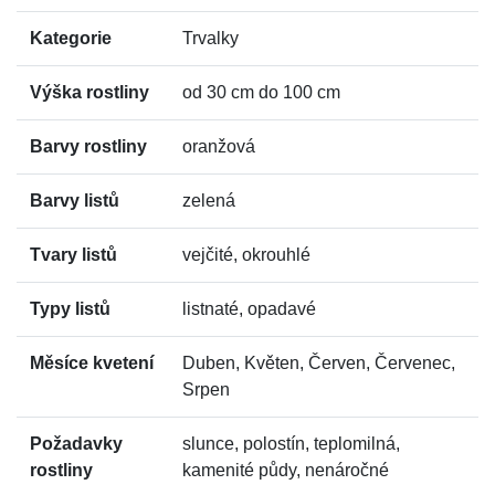
Kategorie
Trvalky
Výška rostliny
od 30 cm do 100 cm
Barvy rostliny
oranžová
Barvy listů
zelená
Tvary listů
vejčité, okrouhlé
Typy listů
listnaté, opadavé
Měsíce kvetení
Duben, Květen, Červen, Červenec,
Srpen
Požadavky
slunce, polostín, teplomilná,
rostliny
kamenité půdy, nenáročné