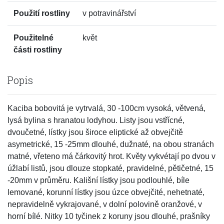
Použití rostliny
v potravinářství
Použitelné
květ
části rostliny
Popis
Kaciba bobovitá je vytrvalá, 30 -100cm vysoká, větvená,
lysá bylina s hranatou lodyhou. Listy jsou vstřícné,
dvoučetné, lístky jsou široce eliptické až obvejčitě
asymetrické, 15 -25mm dlouhé, dužnaté, na obou stranách
matné, vřeteno má čárkovitý hrot. Květy vykvétají po dvou v
úžlabí listů, jsou dlouze stopkaté, pravidelné, pětičetné, 15
-20mm v průměru. Kališní lístky jsou podlouhlé, bíle
lemované, korunní lístky jsou úzce obvejčité, nehetnaté,
nepravidelně vykrajované, v dolní polovině oranžové, v
horní bílé. Nitky 10 tyčinek z koruny jsou dlouhé, prašníky