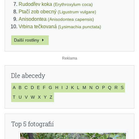
Rudodřev koka
(Erythroxylum coca)
Ptačí zob obecný
(Ligustrum vulgare)
Anisodontea
(Anisodontea capensis)
Vrbina tečkovaná
(Lysimachia punctata)
Další rostliny
Dle abecedy
A
B
C
D
E
F
G
H
I
J
K
L
M
N
O
P
Q
R
S
T
U
V
W
X
Y
Z
Top 5 fotografií