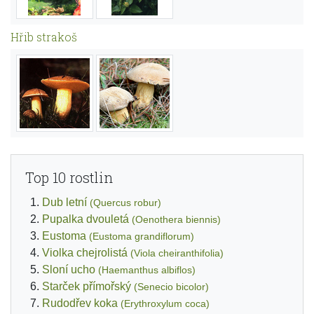
Hřib strakoš
Top 10 rostlin
Dub letní
(Quercus robur)
Pupalka dvouletá
(Oenothera biennis)
Eustoma
(Eustoma grandiflorum)
Violka chejrolistá
(Viola cheiranthifolia)
Sloní ucho
(Haemanthus albiflos)
Starček přímořský
(Senecio bicolor)
Rudodřev koka
(Erythroxylum coca)