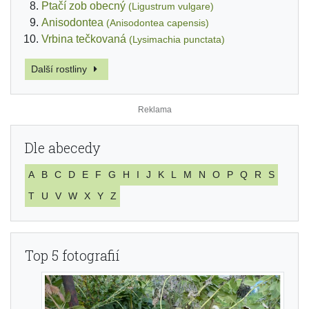
Ptačí zob obecný
(Ligustrum vulgare)
Anisodontea
(Anisodontea capensis)
Vrbina tečkovaná
(Lysimachia punctata)
Další rostliny
Dle abecedy
A
B
C
D
E
F
G
H
I
J
K
L
M
N
O
P
Q
R
S
T
U
V
W
X
Y
Z
Top 5 fotografií