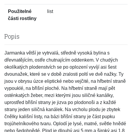
Použitelné
list
části rostliny
Popis
Jarmanka větší je vytrvalá, středně vysoká bylina s
dřevnatějícím, ostře chutnajícím oddenkem. V chudých
okolíkatých plodenstvích se po oplození vyvíjí asi šest
dvounažek, které se v době zralosti poltí ve dvě nažky. Ty
jsou v obrysu úzce eliptické nebo vejčité, na hřbetní straně
vypouklé, na břišní ploché. Na hřbetní straně mají pět
osténkatých žeber, mezi kterými jsou siličné kanálky,
uprostřed břišní strany je jizva po plodonoši a z každé
strany jeden siličná kanálek. Na vrcholu plodu je zbytek
čnělky kališní listy, na bázi břišní strany je část pupku
trojúhelníkového tvaru. Oplodí je lysé, matné, světle hnědé
nebo šedohnědé. Plod je dlouhý asi 5 mm a široký asi 1,8