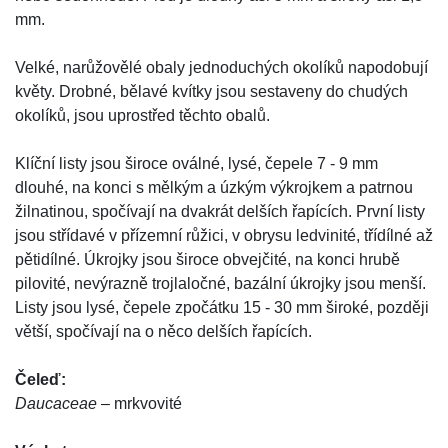
mm.
Velké, narůžovělé obaly jednoduchých okolíků napodobují
květy. Drobné, bělavé kvítky jsou sestaveny do chudých
okolíků, jsou uprostřed těchto obalů.
Klíční listy jsou široce oválné, lysé, čepele 7 - 9 mm
dlouhé, na konci s mělkým a úzkým výkrojkem a patrnou
žilnatinou, spočívají na dvakrát delších řapících. První listy
jsou střídavé v přízemní růžici, v obrysu ledvinité, třídílné až
pětidílné. Úkrojky jsou široce obvejčité, na konci hrubě
pilovité, nevýrazně trojlaločné, bazální úkrojky jsou menší.
Listy jsou lysé, čepele zpočátku 15 - 30 mm široké, později
větší, spočívají na o něco delších řapících.
Čeleď:
Daucaceae
– mrkvovité