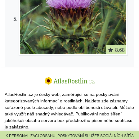
8.68
AtlasRostlin.cz je český web, zaměřující se na poskytování
kategorizovaných informací o rostlinách. Najdete zde záznamy
seřazené podle abecedy, nebo podle oblíbenosti uživateli. Můžete
také využít náš snadný vyhledávač. Publikování nebo šíření
jakéhokoli obsahu serveru bez předchozího písemného souhlasu
je zakázáno.
K PERSONALIZACI OBSAHU, POSKYTOVÁNÍ SLUŽEB SOCIÁLNÍCH SÍTÍ A
© 2026 AtlasRostlin.cz |
TISCALI MEDIA, a.s.
|
Člen skupiny