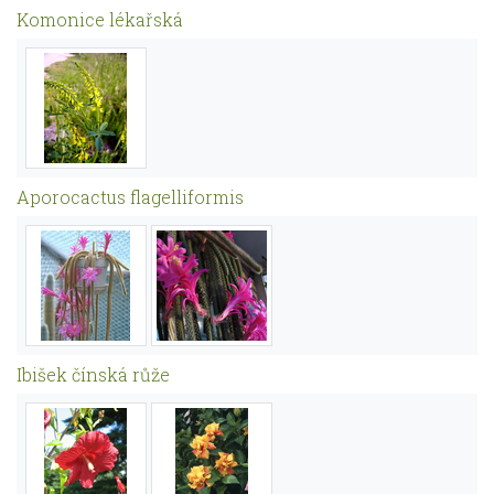
Komonice lékařská
Aporocactus flagelliformis
Ibišek čínská růže