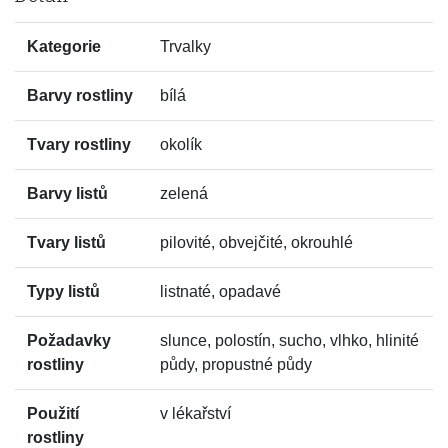
Kategorie
Trvalky
Barvy rostliny
bílá
Tvary rostliny
okolík
Barvy listů
zelená
Tvary listů
pilovité, obvejčité, okrouhlé
Typy listů
listnaté, opadavé
Požadavky
slunce, polostín, sucho, vlhko, hlinité
rostliny
půdy, propustné půdy
Použití
v lékařství
rostliny