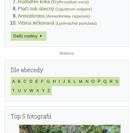
Rudodřev koka
(Erythroxylum coca)
Ptačí zob obecný
(Ligustrum vulgare)
Anisodontea
(Anisodontea capensis)
Vrbina tečkovaná
(Lysimachia punctata)
Další rostliny
Dle abecedy
A
B
C
D
E
F
G
H
I
J
K
L
M
N
O
P
Q
R
S
T
U
V
W
X
Y
Z
Top 5 fotografií