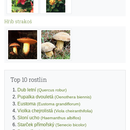
Hřib strakoš
Top 10 rostlin
Dub letní
(Quercus robur)
Pupalka dvouletá
(Oenothera biennis)
Eustoma
(Eustoma grandiflorum)
Violka chejrolistá
(Viola cheiranthifolia)
Sloní ucho
(Haemanthus albiflos)
Starček přímořský
(Senecio bicolor)