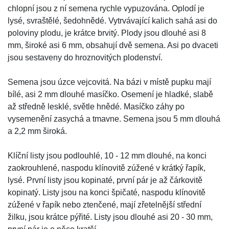
chlopní jsou z ní semena rychle vypuzována. Oplodí je
lysé, svraštělé, šedohnědé. Vytrvávající kalich sahá asi do
poloviny plodu, je krátce brvitý. Plody jsou dlouhé asi 8
mm, široké asi 6 mm, obsahují dvě semena. Asi po dvaceti
jsou sestaveny do hroznovitých plodenství.
Semena jsou úzce vejcovitá. Na bázi v místě pupku mají
bílé, asi 2 mm dlouhé masíčko. Osemení je hladké, slabě
až středně lesklé, světle hnědé. Masíčko záhy po
vysemenění zasychá a tmavne. Semena jsou 5 mm dlouhá
a 2,2 mm široká.
Klíční listy jsou podlouhlé, 10 - 12 mm dlouhé, na konci
zaokrouhlené, naspodu klínovitě zúžené v krátký řapík,
lysé. První listy jsou kopinaté, první pár je až čárkovitě
kopinatý. Listy jsou na konci špičaté, naspodu klínovitě
zúžené v řapík nebo ztenčené, mají zřetelnější střední
žilku, jsou krátce pýřité. Listy jsou dlouhé asi 20 - 30 mm,