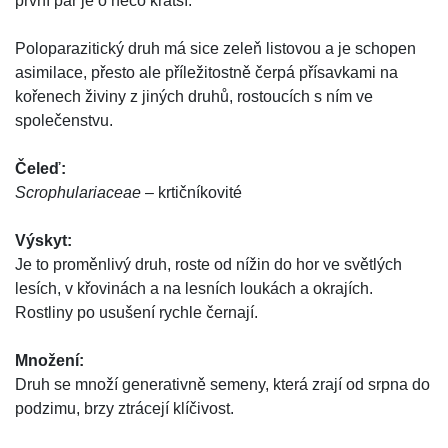
první pár je o něco kratší.
Poloparazitický druh má sice zeleň listovou a je schopen
asimilace, přesto ale příležitostně čerpá přísavkami na
kořenech živiny z jiných druhů, rostoucích s ním ve
společenstvu.
Čeleď:
Scrophulariaceae
– krtičníkovité
Výskyt:
Je to proměnlivý druh, roste od nížin do hor ve světlých
lesích, v křovinách a na lesních loukách a okrajích.
Rostliny po usušení rychle černají.
Množení:
Druh se množí generativně semeny, která zrají od srpna do
podzimu, brzy ztrácejí klíčivost.