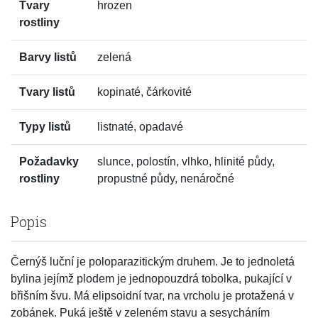
Tvary
hrozen
rostliny
Barvy listů
zelená
Tvary listů
kopinaté, čárkovité
Typy listů
listnaté, opadavé
Požadavky
slunce, polostín, vlhko, hlinité půdy,
rostliny
propustné půdy, nenáročné
Popis
Černýš luční je poloparazitickým druhem. Je to jednoletá
bylina jejímž plodem je jednopouzdrá tobolka, pukající v
břišním švu. Má elipsoidní tvar, na vrcholu je protažená v
zobánek. Puká ještě v zeleném stavu a sesycháním