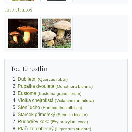
Hřib strakoš
Top 10 rostlin
Dub letní
(Quercus robur)
Pupalka dvouletá
(Oenothera biennis)
Eustoma
(Eustoma grandiflorum)
Violka chejrolistá
(Viola cheiranthifolia)
Sloní ucho
(Haemanthus albiflos)
Starček přímořský
(Senecio bicolor)
Rudodřev koka
(Erythroxylum coca)
Ptačí zob obecný
(Ligustrum vulgare)