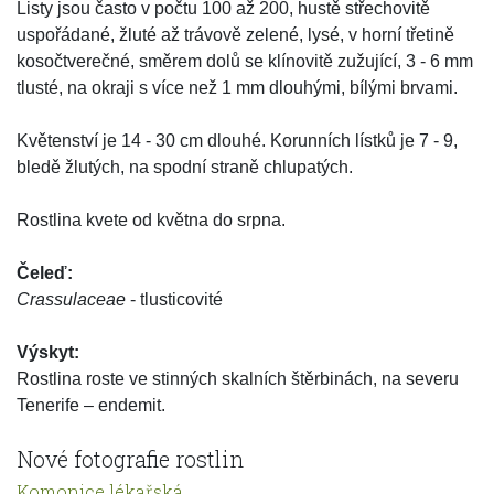
Listy jsou často v počtu 100 až 200, hustě střechovitě
uspořádané, žluté až trávově zelené, lysé, v horní třetině
kosočtverečné, směrem dolů se klínovitě zužující, 3 - 6 mm
tlusté, na okraji s více než 1 mm dlouhými, bílými brvami.
Květenství je 14 - 30 cm dlouhé. Korunních lístků je 7 - 9,
bledě žlutých, na spodní straně chlupatých.
Rostlina kvete od května do srpna.
Čeleď:
Crassulaceae
- tlusticovité
Výskyt:
Rostlina roste ve stinných skalních štěrbinách, na severu
Tenerife – endemit.
Nové fotografie rostlin
Komonice lékařská