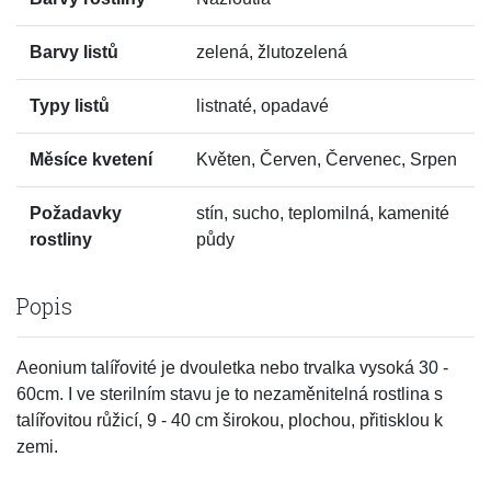
Barvy listů
zelená, žlutozelená
Typy listů
listnaté, opadavé
Měsíce kvetení
Květen, Červen, Červenec, Srpen
Požadavky
stín, sucho, teplomilná, kamenité
rostliny
půdy
Popis
Aeonium talířovité je dvouletka nebo trvalka vysoká 30 -
60cm. I ve sterilním stavu je to nezaměnitelná rostlina s
talířovitou růžicí, 9 - 40 cm širokou, plochou, přitisklou k
zemi.