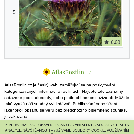
8.68
AtlasRostlin.cz je český web, zaměřující se na poskytování
kategorizovaných informací o rostlinách. Najdete zde záznamy
seřazené podle abecedy, nebo podle oblíbenosti uživateli. Můžete
také využít náš snadný vyhledávač. Publikování nebo šíření
jakéhokoli obsahu serveru bez předchozího písemného souhlasu
je zakázáno.
K PERSONALIZACI OBSAHU, POSKYTOVÁNÍ SLUŽEB SOCIÁLNÍCH SÍTÍ A
© 2026 AtlasRostlin.cz |
TISCALI MEDIA, a.s.
|
Člen skupiny
ANALÝZE NÁVŠTĚVNOSTI VYUŽÍVÁME SOUBORY COOKIE. POUŽÍVÁNÍM
DIGNITY, s.r.o.