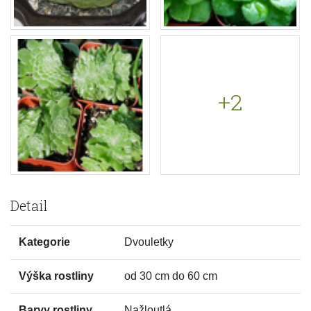
+2
Detail
Kategorie
Dvouletky
Výška rostliny
od 30 cm do 60 cm
Barvy rostliny
Nažloutlá