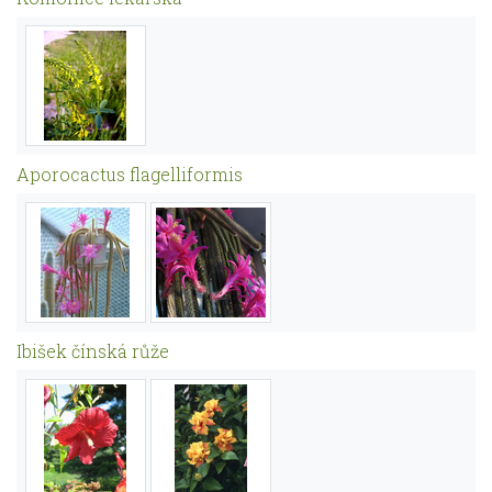
Aporocactus flagelliformis
Ibišek čínská růže