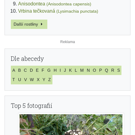
Anisodontea
(Anisodontea capensis)
Vrbina tečkovaná
(Lysimachia punctata)
Další rostliny
Dle abecedy
A
B
C
D
E
F
G
H
I
J
K
L
M
N
O
P
Q
R
S
T
U
V
W
X
Y
Z
Top 5 fotografií