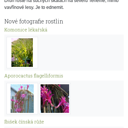
Druh roste na suchých skalách na severu Tenerife, mimo
vavřínové lesy. Je to ednemit.
Nové fotografie rostlin
Komonice lékařská
Aporocactus flagelliformis
Ibišek čínská růže