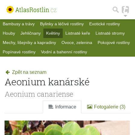
Bambusy a trávy
Bylinky a léčivé rostliny
Exotické rostliny
Houby
Jehličnany
Květiny
Listnaté keře
Listnaté stromy
Mechy, lišejníky a kapradiny
Ovoce, zelenina
Pokojové rostliny
Popínavé rostliny
Vodní a bahenní rostliny
Zpět na seznam
Aeonium kanárské
Aeonium canariense
Informace
Fotogalerie (3)