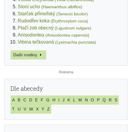
Sloní ucho
(Haemanthus albiflos)
Starček přímořský
(Senecio bicolor)
Rudodřev koka
(Erythroxylum coca)
Ptačí zob obecný
(Ligustrum vulgare)
Anisodontea
(Anisodontea capensis)
Vrbina tečkovaná
(Lysimachia punctata)
Další rostliny
Dle abecedy
A
B
C
D
E
F
G
H
I
J
K
L
M
N
O
P
Q
R
S
T
U
V
W
X
Y
Z