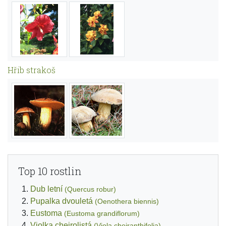
Hřib strakoš
Top 10 rostlin
Dub letní
(Quercus robur)
Pupalka dvouletá
(Oenothera biennis)
Eustoma
(Eustoma grandiflorum)
Violka chejrolistá
(Viola cheiranthifolia)