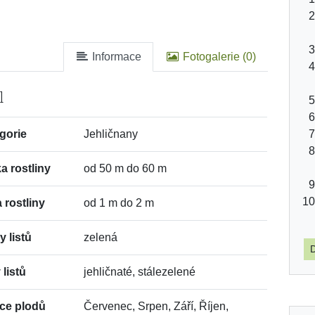
Informace
Fotogalerie (0)
l
gorie
Jehličnany
a rostliny
od 50 m do 60 m
a rostliny
od 1 m do 2 m
y listů
zelená
D
 listů
jehličnaté, stálezelené
ce plodů
Červenec, Srpen, Září, Říjen,