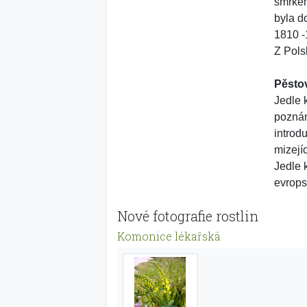
smrke
byla d
1810 -
Z Pols
Pěsto
Jedle 
poznán
introd
mizejíc
Jedle 
evrops
Nové fotografie rostlin
Komonice lékařská