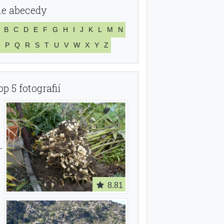
le abecedy
B
C
D
E
F
G
H
I
J
K
L
M
N
P
Q
R
S
T
U
V
W
X
Y
Z
op 5 fotografií
8.81