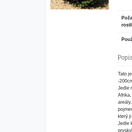
Pož
rostl
Použi
Popi
Tato j
-200cm
Jedle 
Afrika
areály
pojme
který j
Jedle 
prysky