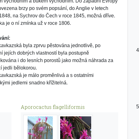
m východním a bukem východním. Do západní Evropy
ovezena brzy po svém popsání, do Anglie v letech
1848, na Sychrov do Čech v roce 1845, možná dříve.
ka je o ní zmínka už v roce 1806.
vání:
kavkazská byla zprvu pěstována jednotlivě, po
í jejích dobrých vlastností byla postupně
ukována i do lesních porostů jako možná náhrada za
í jedli bělokorou.
kavkazská je málo proměnlivá a s ostatními
kými jedlemi snadno křížitelná.
Aporocactus flagelliformis