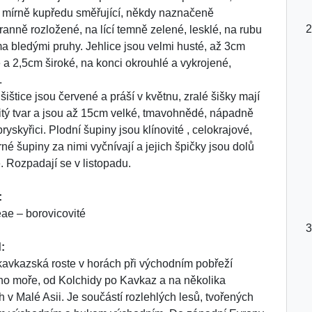
 mírně kupředu směřující, někdy naznačeně
ranně rozložené, na lící temně zelené, lesklé, na rubu
a bledými pruhy. Jehlice jsou velmi husté, až 3cm
 a 2,5cm široké, na konci okrouhlé a vykrojené,
.
šištice jsou červené a práší v květnu, zralé šišky mají
itý tvar a jsou až 15cm velké, tmavohnědé, nápadně
pryskyřici. Plodní šupiny jsou klínovité , celokrajové,
né šupiny za nimi vyčnívají a jejich špičky jsou dolů
. Rozpadají se v listopadu.
:
ae – borovicovité
:
kavkazská roste v horách při východním pobřeží
o moře, od Kolchidy po Kavkaz a na několika
h v Malé Asii. Je součástí rozlehlých lesů, tvořených