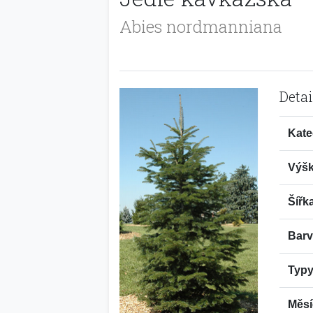
Abies nordmanniana
Detai
Kate
Výšk
Šířk
Barv
Typy
Měsí