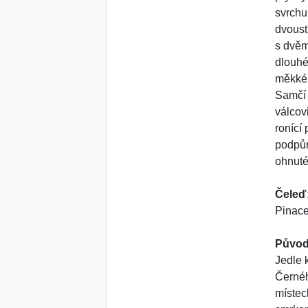
svrchu
dvoust
s dvěm
dlouhé
měkké
Samčí 
válcov
ronící 
podpůr
ohnuté
Čeleď
Pinace
Původ
Jedle 
Černéh
místec