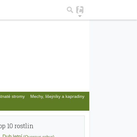
stnaté stromy
Mechy, lišejníky a kapradiny
op 10 rostlin
Dub letní
(Quercus robur)