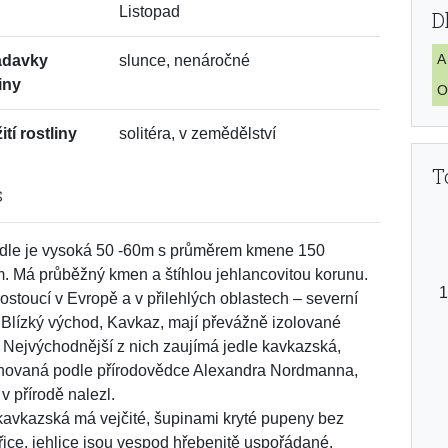
Listopad
D
A
adavky
slunce, nenáročné
iny
O
tí rostliny
solitéra, v zemědělství
T
s
edle je vysoká 50 -60m s průměrem kmene 150
. Má průběžný kmen a štíhlou jehlancovitou korunu.
rostoucí v Evropě a v přilehlých oblastech – severní
, Blízký východ, Kavkaz, mají převážně izolované
. Nejvýchodnější z nich zaujímá jedle kavkazská,
novaná podle přírodovědce Alexandra Nordmanna,
i v přírodě nalezl.
kavkazská má vejčité, šupinami kryté pupeny bez
řice, jehlice jsou vespod hřebenitě uspořádané,