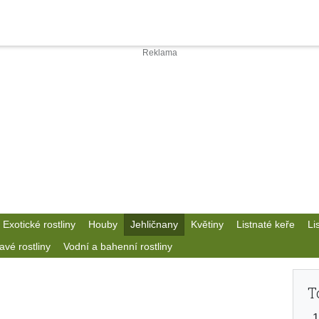
Exotické rostliny
Houby
Jehličnany
Květiny
Listnaté keře
Li
avé rostliny
Vodní a bahenní rostliny
T