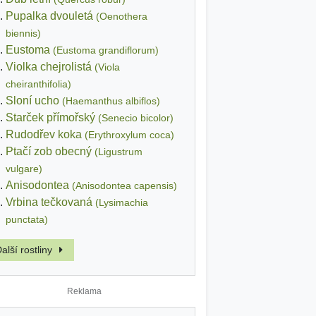
Pupalka dvouletá
(Oenothera
biennis)
Eustoma
(Eustoma grandiflorum)
Violka chejrolistá
(Viola
cheiranthifolia)
Sloní ucho
(Haemanthus albiflos)
Starček přímořský
(Senecio bicolor)
Rudodřev koka
(Erythroxylum coca)
Ptačí zob obecný
(Ligustrum
vulgare)
Anisodontea
(Anisodontea capensis)
Vrbina tečkovaná
(Lysimachia
punctata)
alší rostliny