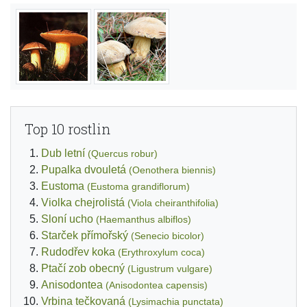
Top 10 rostlin
Dub letní
(Quercus robur)
Pupalka dvouletá
(Oenothera biennis)
Eustoma
(Eustoma grandiflorum)
Violka chejrolistá
(Viola cheiranthifolia)
Sloní ucho
(Haemanthus albiflos)
Starček přímořský
(Senecio bicolor)
Rudodřev koka
(Erythroxylum coca)
Ptačí zob obecný
(Ligustrum vulgare)
Anisodontea
(Anisodontea capensis)
Vrbina tečkovaná
(Lysimachia punctata)