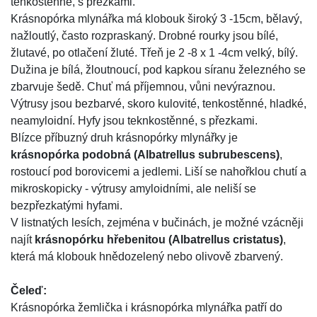
tenkostěnné, s přezkami.
Krásnopórka mlynářka má klobouk široký 3 -15cm, bělavý,
nažloutlý, často rozpraskaný. Drobné rourky jsou bílé,
žlutavé, po otlačení žluté. Třeň je 2 -8 x 1 -4cm velký, bílý.
Dužina je bílá, žloutnoucí, pod kapkou síranu železného se
zbarvuje šedě. Chuť má příjemnou, vůni nevýraznou.
Výtrusy jsou bezbarvé, skoro kulovité, tenkostěnné, hladké,
neamyloidní. Hyfy jsou teknkostěnné, s přezkami.
Blízce příbuzný druh krásnopórky mlynářky je
krásnopórka podobná (Albatrellus subrubescens)
,
rostoucí pod borovicemi a jedlemi. Liší se nahořklou chutí a
mikroskopicky - výtrusy amyloidními, ale neliší se
bezpřezkatými hyfami.
V listnatých lesích, zejména v bučinách, je možné vzácněji
najít
krásnopórku hřebenitou (Albatrellus cristatus)
,
která má klobouk hnědozelený nebo olivově zbarvený.
Čeleď:
Krásnopórka žemlička i krásnopórka mlynářka patří do