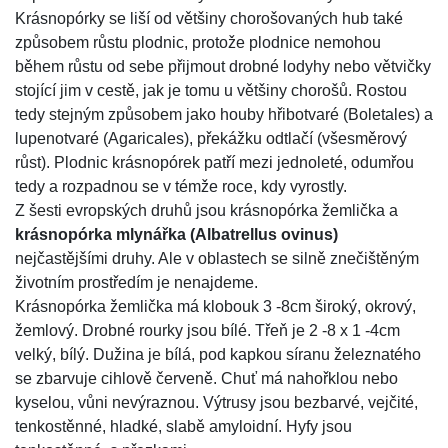
Krásnopórky se liší od většiny chorošovaných hub také
způsobem růstu plodnic, protože plodnice nemohou
během růstu od sebe přijmout drobné lodyhy nebo větvičky
stojící jim v cestě, jak je tomu u většiny chorošů. Rostou
tedy stejným způsobem jako houby hřibotvaré (Boletales) a
lupenotvaré (Agaricales), překážku odtlačí (všesměrový
růst). Plodnic krásnopórek patří mezi jednoleté, odumřou
tedy a rozpadnou se v témže roce, kdy vyrostly.
Z šesti evropských druhů jsou krásnopórka žemlička a
krásnopórka mlynářka (Albatrellus ovinus)
nejčastějšími druhy. Ale v oblastech se silně znečištěným
životním prostředím je nenajdeme.
Krásnopórka žemlička má klobouk 3 -8cm široký, okrový,
žemlový. Drobné rourky jsou bílé. Třeň je 2 -8 x 1 -4cm
velký, bílý. Dužina je bílá, pod kapkou síranu železnatého
se zbarvuje cihlově červeně. Chuť má nahořklou nebo
kyselou, vůni nevýraznou. Výtrusy jsou bezbarvé, vejčité,
tenkostěnné, hladké, slabě amyloidní. Hyfy jsou