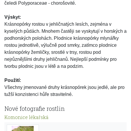
čeledi Polyporaceae - chorošovité.
Výskyt:
Krásnopórky rostou v jehličnatých lesích, zejména v
kyselých půdách. Mnohem častěji se vyskytují v horských a
podhorských polohách. Plodnice krásnopórky mlynářky
rostou jednotlivě, výlučně pod smrky, zatímco plodnice
krásnopórky žemličky, srostlé v trsy, rostou pod
nejrůznějšími druhy jehličnanů. Nejlepší podmínky pro
tvorbu plodnic jsou v létě a na podzim.
Použití:
Všechny jmenované druhy krásnopórek jsou jedlé, ale pro
tužší konzistenci hůře stravitelné.
Nové fotografie rostlin
Komonice lékařská