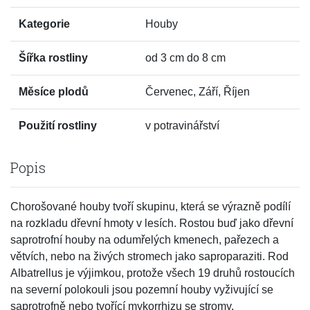
Kategorie
Houby
Šířka rostliny
od 3 cm do 8 cm
Měsíce plodů
Červenec, Září, Říjen
Použití rostliny
v potravinářství
Popis
Chorošované houby tvoří skupinu, která se výrazně podílí
na rozkladu dřevní hmoty v lesích. Rostou buď jako dřevní
saprotrofní houby na odumřelých kmenech, pařezech a
větvích, nebo na živých stromech jako saproparaziti. Rod
Albatrellus je výjimkou, protože všech 19 druhů rostoucích
na severní polokouli jsou pozemní houby vyživující se
saprotrofně nebo tvořící mykorrhizu se stromy.