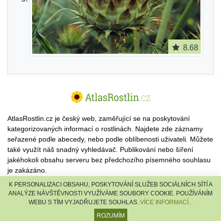
8.68
AtlasRostlin.cz je český web, zaměřující se na poskytování
kategorizovaných informací o rostlinách. Najdete zde záznamy
seřazené podle abecedy, nebo podle oblíbenosti uživateli. Můžete
také využít náš snadný vyhledávač. Publikování nebo šíření
jakéhokoli obsahu serveru bez předchozího písemného souhlasu
je zakázáno.
K PERSONALIZACI OBSAHU, POSKYTOVÁNÍ SLUŽEB SOCIÁLNÍCH SÍTÍ A
© 2026 AtlasRostlin.cz |
TISCALI MEDIA, a.s.
|
Člen skupiny
ANALÝZE NÁVŠTĚVNOSTI VYUŽÍVÁME SOUBORY COOKIE. POUŽÍVÁNÍM
DIGNITY, s.r.o.
WEBU S TÍM VYJADŘUJETE SOUHLAS.
VÍCE INFORMACÍ...
reklama
·
kontakt
ROZUMÍM