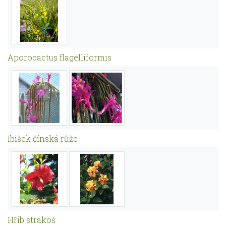
Aporocactus flagelliformis
Ibišek čínská růže
Hřib strakoš