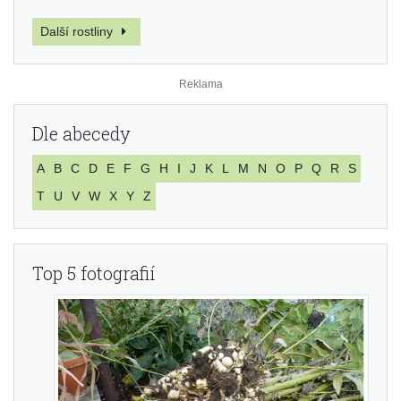
Další rostliny
Dle abecedy
A
B
C
D
E
F
G
H
I
J
K
L
M
N
O
P
Q
R
S
T
U
V
W
X
Y
Z
Top 5 fotografií