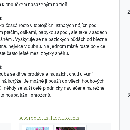
 kloboučkem nasazeným na třeň.
t:
a česká roste v teplejších listnatých hájích pod
m ptačím, osikami, babykou apod., ale také v sadech
ešněmi. Vyskytuje se na bazických půdách od března
tna, nejvíce v dubnu. Na jednom místě roste po více
oste často ještě mezi zbytky sněhu.
í:
ouba se dříve prodávala na trzích, chutí u vůní
íná lanýže. Je možné ji použít do všech houbových
, někdy se suší celé plodničky navlečené na režné
e to houba tržní, ohrožená.
Aporocactus flagelliformis