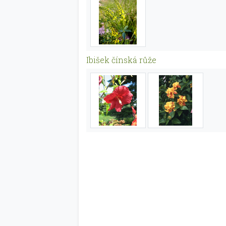
Ibišek čínská růže