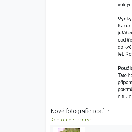
volným
Výsky
Kačenk
jeřábe
pod tř
do kvě
let. R
Použit
Tato h
připom
pokrmů
niti. J
Nové fotografie rostlin
Komonice lékařská