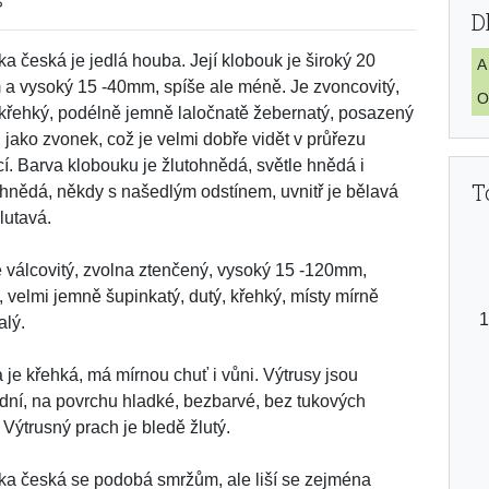
D
a česká je jedlá houba. Její klobouk je široký 20
A
a vysoký 15 -40mm, spíše ale méně. Je zvoncovitý,
O
 křehký, podélně jemně laločnatě žebernatý, posazený
ň jako zvonek, což je velmi dobře vidět v průřezu
cí. Barva klobouku je žlutohnědá, světle hnědá i
T
hnědá, někdy s našedlým odstínem, uvnitř je bělavá
lutavá.
e válcovitý, zvolna ztenčený, vysoký 15 -120mm,
, velmi jemně šupinkatý, dutý, křehký, místy mírně
alý.
 je křehká, má mírnou chuť i vůni. Výtrusy jsou
idní, na povrchu hladké, bezbarvé, bez tukových
 Výtrusný prach je bledě žlutý.
a česká se podobá smržům, ale liší se zejména