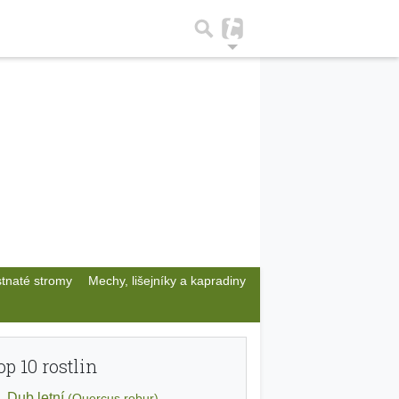
stnaté stromy
Mechy, lišejníky a kapradiny
op 10 rostlin
Dub letní
(Quercus robur)