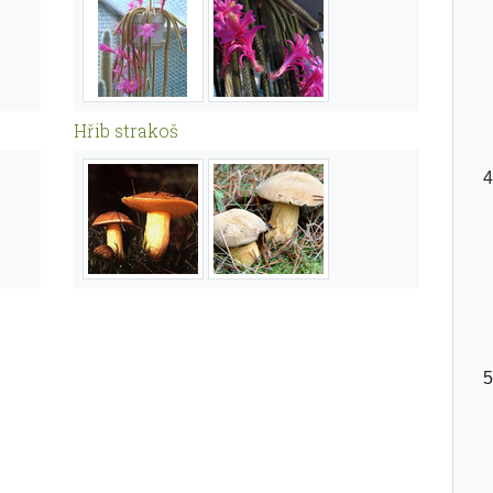
Hřib strakoš