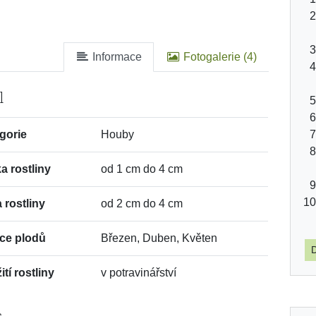
Informace
Fotogalerie (4)
l
gorie
Houby
a rostliny
od 1 cm do 4 cm
a rostliny
od 2 cm do 4 cm
ce plodů
Březen, Duben, Květen
D
tí rostliny
v potravinářství
s