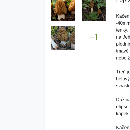
Kačenk
-40mm 
tenký,
+1
na tře
plodni
tmavě 
nebo ž
Třeň j
bělavý
svrask
Dužina
elipso
kapek.
Kačenk