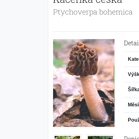
Ptychoverpa bohemica
Detai
Kate
Výšk
Šířk
Měsí
Použi
Popi