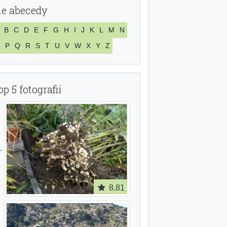
le abecedy
B
C
D
E
F
G
H
I
J
K
L
M
N
P
Q
R
S
T
U
V
W
X
Y
Z
op 5 fotografií
8.81