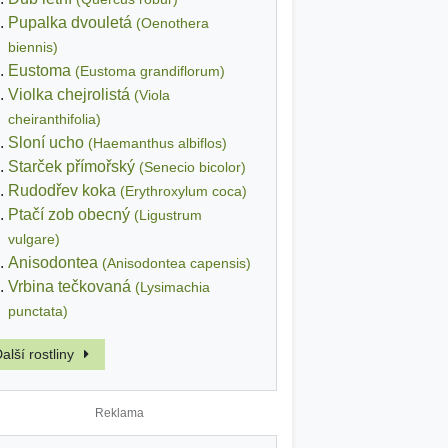
Pupalka dvouletá
(Oenothera
biennis)
Eustoma
(Eustoma grandiflorum)
Violka chejrolistá
(Viola
cheiranthifolia)
Sloní ucho
(Haemanthus albiflos)
Starček přímořský
(Senecio bicolor)
Rudodřev koka
(Erythroxylum coca)
Ptačí zob obecný
(Ligustrum
vulgare)
Anisodontea
(Anisodontea capensis)
Vrbina tečkovaná
(Lysimachia
punctata)
alší rostliny