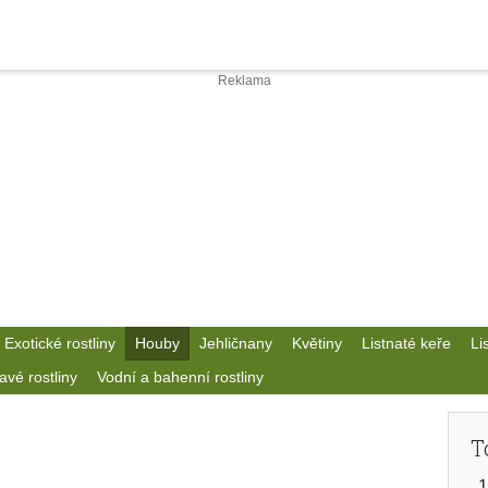
Exotické rostliny
Houby
Jehličnany
Květiny
Listnaté keře
Li
avé rostliny
Vodní a bahenní rostliny
T