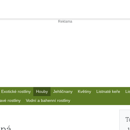
Exotické rostliny
Houby
Jehličnany
Květiny
Listnaté keře
Li
avé rostliny
Vodní a bahenní rostliny
T
ená