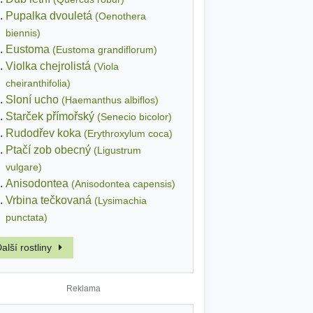
Pupalka dvouletá
(Oenothera
biennis)
Eustoma
(Eustoma grandiflorum)
Violka chejrolistá
(Viola
cheiranthifolia)
Sloní ucho
(Haemanthus albiflos)
Starček přímořský
(Senecio bicolor)
Rudodřev koka
(Erythroxylum coca)
Ptačí zob obecný
(Ligustrum
vulgare)
Anisodontea
(Anisodontea capensis)
Vrbina tečkovaná
(Lysimachia
punctata)
alší rostliny