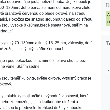
nka odbarvená je jedlá netržní houba. Její klobouk je
D
 60 -120mm. Jeho barva se mění od měruňkově žluté
ytě oranžově červenou do bledě okrové, na středu
A
ající. Pokožku lze snadno sloupnout daleko od středu.
O
 jsou vysoké 8 -10mm,bledě smetanové, stářím na
šednoucí.
T
e vysoký 70 -130mm a tlustý 15 -25mm, válcovitý, dolů
ě zužující, celý bílý, stářím šednoucí.
 je i pod pokožkou bílá, mírně štiplavé chuti a bez
né vůně. Stářím šedne.
y jsou téměř kulovité, světle okrové, výtrusný prach je
 okrový.
y holubinky mají určité nevýhodné vlastnosti, které
í nebo znemožňují jejich krátkodobé uložení a
vu. Jsou to především křehkost dužiny klobouku,