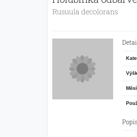
Rusuula decolorans
Detai
Kate
Výšk
Měsí
Použi
Popi