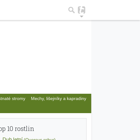
stnaté stromy
Mechy, lišejníky a kapradiny
op 10 rostlin
Dub letní
(Quercus robur)