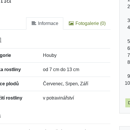
Informace
Fotogalerie (0)
l
gorie
Houby
a rostliny
od 7 cm do 13 cm
ce plodů
Červenec, Srpen, Září
tí rostliny
v potravinářství
D
s