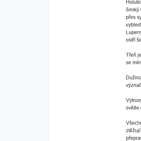
Holubi
široký
přes s
vybled
Lupeny
ostří 
Třeň j
se mírn
Dužina
význač
Výtrus
světle
Všechn
ztěžuj
přepra