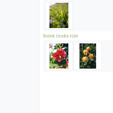
Ibišek čínská růže