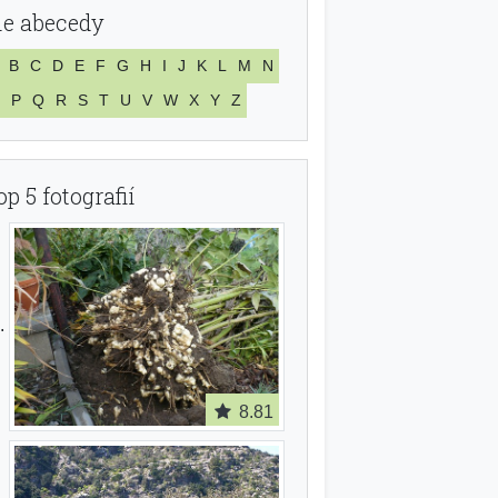
le abecedy
B
C
D
E
F
G
H
I
J
K
L
M
N
P
Q
R
S
T
U
V
W
X
Y
Z
op 5 fotografií
8.81