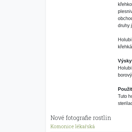
křehko
plesni
obchod
druhy 
Holubi
křehká
Výsky
Holubi
borový
Použit
Tuto h
sterila
Nové fotografie rostlin
Komonice lékařská