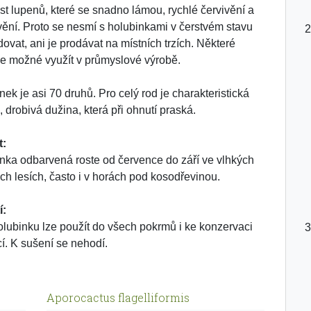
st lupenů, které se snadno lámou, rychlé červivění a
vění. Proto se nesmí s holubinkami v čerstvém stavu
ovat, ani je prodávat na místních trzích. Některé
je možné využít v průmyslové výrobě.
nek je asi 70 druhů. Pro celý rod je charakteristická
, drobivá dužina, která při ohnutí praská.
t:
nka odbarvená roste od července do září ve vlhkých
ch lesích, často i v horách pod kosodřevinou.
í:
olubinku lze použít do všech pokrmů i ke konzervaci
cí. K sušení se nehodí.
Aporocactus flagelliformis