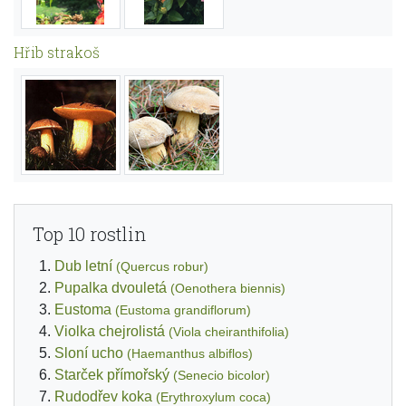
Hřib strakoš
Top 10 rostlin
Dub letní
(Quercus robur)
Pupalka dvouletá
(Oenothera biennis)
Eustoma
(Eustoma grandiflorum)
Violka chejrolistá
(Viola cheiranthifolia)
Sloní ucho
(Haemanthus albiflos)
Starček přímořský
(Senecio bicolor)
Rudodřev koka
(Erythroxylum coca)