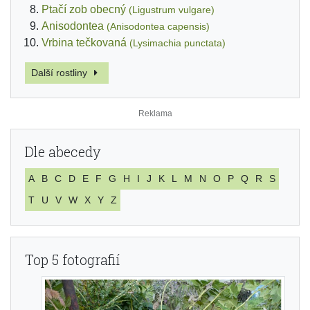
Ptačí zob obecný
(Ligustrum vulgare)
Anisodontea
(Anisodontea capensis)
Vrbina tečkovaná
(Lysimachia punctata)
Další rostliny
Dle abecedy
A
B
C
D
E
F
G
H
I
J
K
L
M
N
O
P
Q
R
S
T
U
V
W
X
Y
Z
Top 5 fotografií