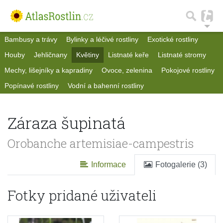
Bambusy a trávy
Bylinky a léčivé rostliny
Exotické rostliny
Houby
Jehličnany
Květiny
Listnaté keře
Listnaté stromy
Mechy, lišejníky a kapradiny
Ovoce, zelenina
Pokojové rostliny
Popínavé rostliny
Vodní a bahenní rostliny
Záraza šupinatá
Orobanche artemisiae-campestris
Informace
Fotogalerie (3)
Fotky pridané uživateli