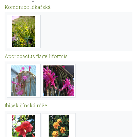
Komonice lékařská
Aporocactus flagelliformis
Ibišek čínská růže