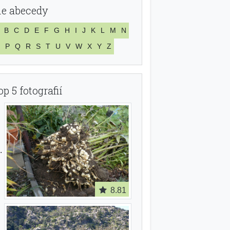
le abecedy
B
C
D
E
F
G
H
I
J
K
L
M
N
P
Q
R
S
T
U
V
W
X
Y
Z
op 5 fotografií
8.81