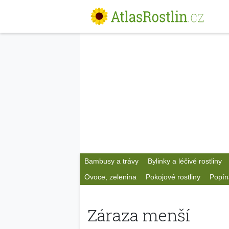
Bambusy a trávy
Bylinky a léčivé rostliny
Ovoce, zelenina
Pokojové rostliny
Popín
Záraza menší