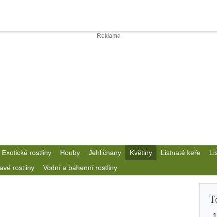
Exotické rostliny
Houby
Jehličnany
Květiny
Listnaté keře
Li
avé rostliny
Vodní a bahenní rostliny
T