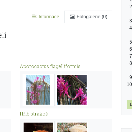
Informace
Fotogalerie (0)
li
Aporocactus flagelliformis
D
Hřib strakoš