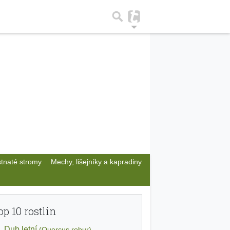
stnaté stromy
Mechy, lišejníky a kapradiny
op 10 rostlin
Dub letní
(Quercus robur)