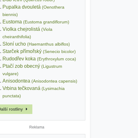
Pupalka dvouletá
(Oenothera
biennis)
Eustoma
(Eustoma grandiflorum)
Violka chejrolistá
(Viola
cheiranthifolia)
Sloní ucho
(Haemanthus albiflos)
Starček přímořský
(Senecio bicolor)
Rudodřev koka
(Erythroxylum coca)
Ptačí zob obecný
(Ligustrum
vulgare)
Anisodontea
(Anisodontea capensis)
Vrbina tečkovaná
(Lysimachia
punctata)
alší rostliny