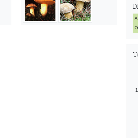
D
A
O
T