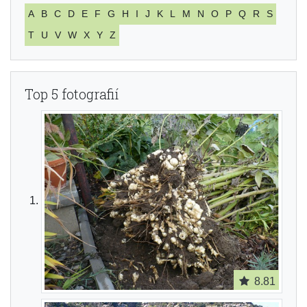
A
B
C
D
E
F
G
H
I
J
K
L
M
N
O
P
Q
R
S
T
U
V
W
X
Y
Z
Top 5 fotografií
8.81