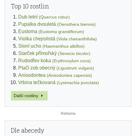
Top 10 rostlin
Dub letní
(Quercus robur)
Pupalka dvouletá
(Oenothera biennis)
Eustoma
(Eustoma grandiflorum)
Violka chejrolistá
(Viola cheiranthifolia)
Sloní ucho
(Haemanthus albiflos)
Starček přímořský
(Senecio bicolor)
Rudodřev koka
(Erythroxylum coca)
Ptačí zob obecný
(Ligustrum vulgare)
Anisodontea
(Anisodontea capensis)
Vrbina tečkovaná
(Lysimachia punctata)
Další rostliny
Dle abecedy