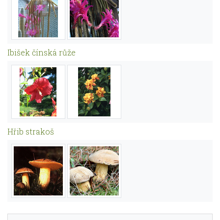
Ibišek čínská růže
Hřib strakoš