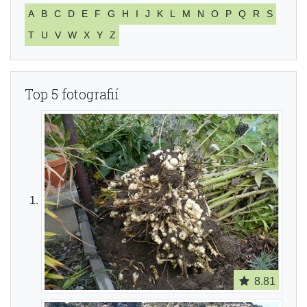
A
B
C
D
E
F
G
H
I
J
K
L
M
N
O
P
Q
R
S
T
U
V
W
X
Y
Z
Top 5 fotografií
8.81