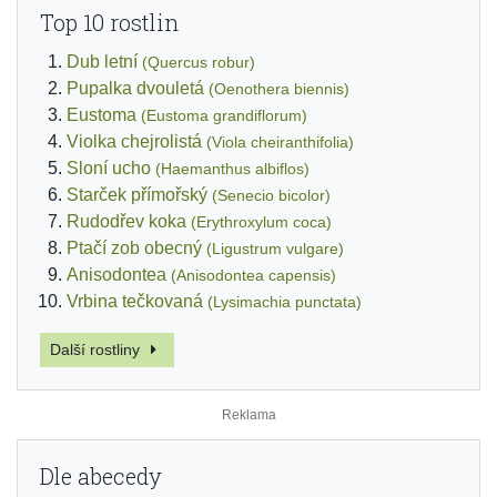
Top 10 rostlin
Dub letní
(Quercus robur)
Pupalka dvouletá
(Oenothera biennis)
Eustoma
(Eustoma grandiflorum)
Violka chejrolistá
(Viola cheiranthifolia)
Sloní ucho
(Haemanthus albiflos)
Starček přímořský
(Senecio bicolor)
Rudodřev koka
(Erythroxylum coca)
Ptačí zob obecný
(Ligustrum vulgare)
Anisodontea
(Anisodontea capensis)
Vrbina tečkovaná
(Lysimachia punctata)
Další rostliny
Dle abecedy