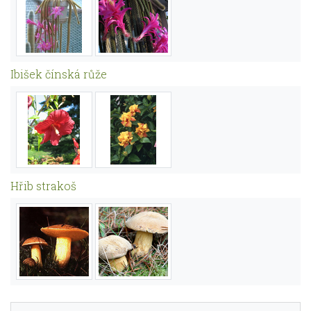
Ibišek čínská růže
Hřib strakoš