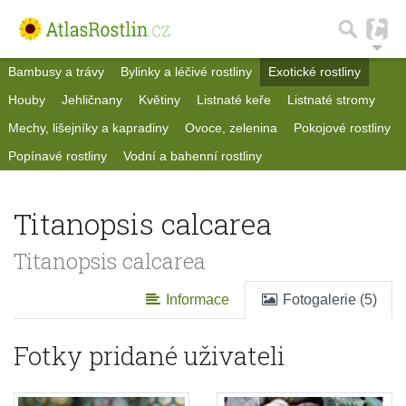
Bambusy a trávy
Bylinky a léčivé rostliny
Exotické rostliny
Houby
Jehličnany
Květiny
Listnaté keře
Listnaté stromy
Mechy, lišejníky a kapradiny
Ovoce, zelenina
Pokojové rostliny
Popínavé rostliny
Vodní a bahenní rostliny
Titanopsis calcarea
Titanopsis calcarea
Informace
Fotogalerie (5)
Fotky pridané uživateli