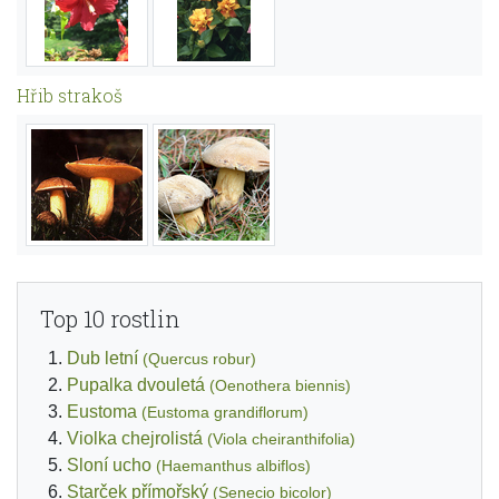
Hřib strakoš
Top 10 rostlin
Dub letní
(Quercus robur)
Pupalka dvouletá
(Oenothera biennis)
Eustoma
(Eustoma grandiflorum)
Violka chejrolistá
(Viola cheiranthifolia)
Sloní ucho
(Haemanthus albiflos)
Starček přímořský
(Senecio bicolor)