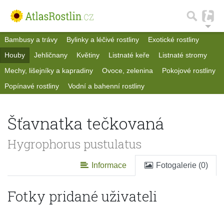
Bambusy a trávy
Bylinky a léčivé rostliny
Exotické rostliny
Houby
Jehličnany
Květiny
Listnaté keře
Listnaté stromy
Mechy, lišejníky a kapradiny
Ovoce, zelenina
Pokojové rostliny
Popínavé rostliny
Vodní a bahenní rostliny
Šťavnatka tečkovaná
Hygrophorus pustulatus
Informace
Fotogalerie (0)
Fotky pridané uživateli