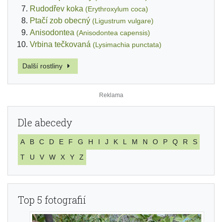
Rudodřev koka
(Erythroxylum coca)
Ptačí zob obecný
(Ligustrum vulgare)
Anisodontea
(Anisodontea capensis)
Vrbina tečkovaná
(Lysimachia punctata)
Další rostliny
Dle abecedy
A
B
C
D
E
F
G
H
I
J
K
L
M
N
O
P
Q
R
S
T
U
V
W
X
Y
Z
Top 5 fotografií