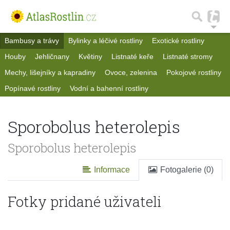
Bambusy a trávy
Bylinky a léčivé rostliny
Exotické rostliny
Houby
Jehličnany
Květiny
Listnaté keře
Listnaté stromy
Mechy, lišejníky a kapradiny
Ovoce, zelenina
Pokojové rostliny
Popínavé rostliny
Vodní a bahenní rostliny
Sporobolus heterolepis
Sporobolus heterolepis
Informace
Fotogalerie (0)
Fotky pridané uživateli