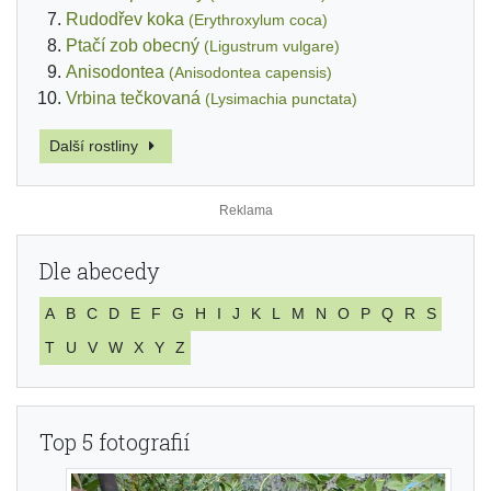
Rudodřev koka
(Erythroxylum coca)
Ptačí zob obecný
(Ligustrum vulgare)
Anisodontea
(Anisodontea capensis)
Vrbina tečkovaná
(Lysimachia punctata)
Další rostliny
Dle abecedy
A
B
C
D
E
F
G
H
I
J
K
L
M
N
O
P
Q
R
S
T
U
V
W
X
Y
Z
Top 5 fotografií