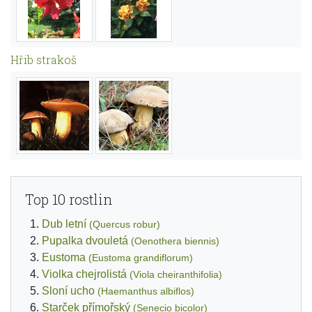
Hřib strakoš
Top 10 rostlin
Dub letní
(Quercus robur)
Pupalka dvouletá
(Oenothera biennis)
Eustoma
(Eustoma grandiflorum)
Violka chejrolistá
(Viola cheiranthifolia)
Sloní ucho
(Haemanthus albiflos)
Starček přímořský
(Senecio bicolor)