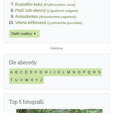
Rudodřev koka
(Erythroxylum coca)
Ptačí zob obecný
(Ligustrum vulgare)
Anisodontea
(Anisodontea capensis)
Vrbina tečkovaná
(Lysimachia punctata)
Další rostliny
Dle abecedy
A
B
C
D
E
F
G
H
I
J
K
L
M
N
O
P
Q
R
S
T
U
V
W
X
Y
Z
Top 5 fotografií