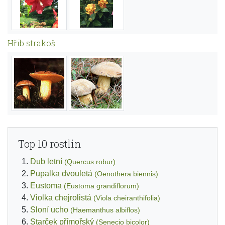
Hřib strakoš
Top 10 rostlin
Dub letní
(Quercus robur)
Pupalka dvouletá
(Oenothera biennis)
Eustoma
(Eustoma grandiflorum)
Violka chejrolistá
(Viola cheiranthifolia)
Sloní ucho
(Haemanthus albiflos)
Starček přímořský
(Senecio bicolor)