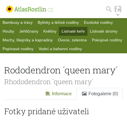
Bambusy a trávy
Bylinky a léčivé rostliny
Exotické rostliny
Houby
Jehličnany
Květiny
Listnaté keře
Listnaté stromy
Mechy, lišejníky a kapradiny
Ovoce, zelenina
Pokojové rostliny
Popínavé rostliny
Vodní a bahenní rostliny
Rododendron ´queen mary´
Rhododendron ´queen mary´
Informace
Fotogalerie (0)
Fotky pridané uživateli