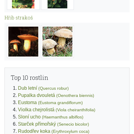
Hřib strakoš
Top 10 rostlin
Dub letní
(Quercus robur)
Pupalka dvouletá
(Oenothera biennis)
Eustoma
(Eustoma grandiflorum)
Violka chejrolistá
(Viola cheiranthifolia)
Sloní ucho
(Haemanthus albiflos)
Starček přímořský
(Senecio bicolor)
Rudodřev koka
(Erythroxylum coca)