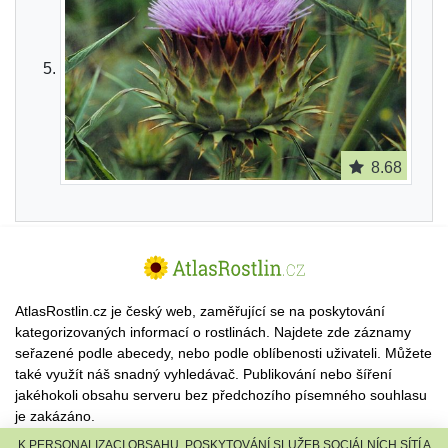
8.68
AtlasRostlin.cz je český web, zaměřující se na poskytování
kategorizovaných informací o rostlinách. Najdete zde záznamy
seřazené podle abecedy, nebo podle oblíbenosti uživateli. Můžete
také využít náš snadný vyhledávač. Publikování nebo šíření
jakéhokoli obsahu serveru bez předchozího písemného souhlasu
je zakázáno.
K PERSONALIZACI OBSAHU, POSKYTOVÁNÍ SLUŽEB SOCIÁLNÍCH SÍTÍ A