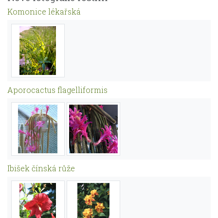
Komonice lékařská
Aporocactus flagelliformis
Ibišek čínská růže