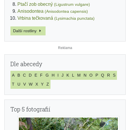
Ptačí zob obecný
(Ligustrum vulgare)
Anisodontea
(Anisodontea capensis)
Vrbina tečkovaná
(Lysimachia punctata)
Další rostliny
Dle abecedy
A
B
C
D
E
F
G
H
I
J
K
L
M
N
O
P
Q
R
S
T
U
V
W
X
Y
Z
Top 5 fotografií