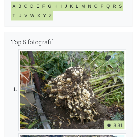
A
B
C
D
E
F
G
H
I
J
K
L
M
N
O
P
Q
R
S
T
U
V
W
X
Y
Z
Top 5 fotografií
8.81