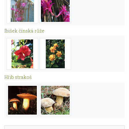
Ibišek čínská růže
Hřib strakoš