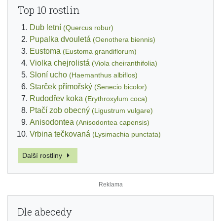
Top 10 rostlin
Dub letní
(Quercus robur)
Pupalka dvouletá
(Oenothera biennis)
Eustoma
(Eustoma grandiflorum)
Violka chejrolistá
(Viola cheiranthifolia)
Sloní ucho
(Haemanthus albiflos)
Starček přímořský
(Senecio bicolor)
Rudodřev koka
(Erythroxylum coca)
Ptačí zob obecný
(Ligustrum vulgare)
Anisodontea
(Anisodontea capensis)
Vrbina tečkovaná
(Lysimachia punctata)
Další rostliny
Dle abecedy