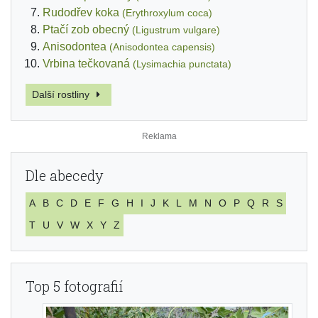
Rudodřev koka
(Erythroxylum coca)
Ptačí zob obecný
(Ligustrum vulgare)
Anisodontea
(Anisodontea capensis)
Vrbina tečkovaná
(Lysimachia punctata)
Další rostliny
Dle abecedy
A
B
C
D
E
F
G
H
I
J
K
L
M
N
O
P
Q
R
S
T
U
V
W
X
Y
Z
Top 5 fotografií