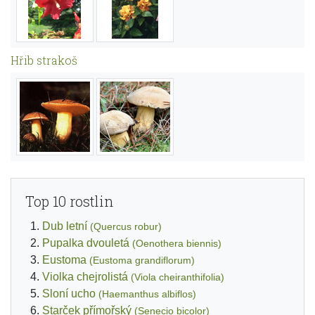
Hřib strakoš
Top 10 rostlin
Dub letní
(Quercus robur)
Pupalka dvouletá
(Oenothera biennis)
Eustoma
(Eustoma grandiflorum)
Violka chejrolistá
(Viola cheiranthifolia)
Sloní ucho
(Haemanthus albiflos)
Starček přímořský
(Senecio bicolor)