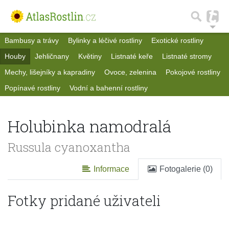
Bambusy a trávy
Bylinky a léčivé rostliny
Exotické rostliny
Houby
Jehličnany
Květiny
Listnaté keře
Listnaté stromy
Mechy, lišejníky a kapradiny
Ovoce, zelenina
Pokojové rostliny
Popínavé rostliny
Vodní a bahenní rostliny
Holubinka namodralá
Russula cyanoxantha
Informace
Fotogalerie (0)
Fotky pridané uživateli