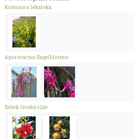
Komonice lékařská
Aporocactus flagelliformis
Ibišek čínská růže