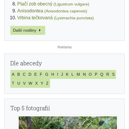
Ptačí zob obecný
(Ligustrum vulgare)
Anisodontea
(Anisodontea capensis)
Vrbina tečkovaná
(Lysimachia punctata)
Další rostliny
Dle abecedy
A
B
C
D
E
F
G
H
I
J
K
L
M
N
O
P
Q
R
S
T
U
V
W
X
Y
Z
Top 5 fotografií