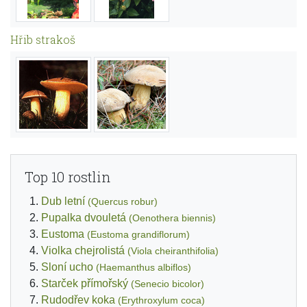
Hřib strakoš
Top 10 rostlin
Dub letní
(Quercus robur)
Pupalka dvouletá
(Oenothera biennis)
Eustoma
(Eustoma grandiflorum)
Violka chejrolistá
(Viola cheiranthifolia)
Sloní ucho
(Haemanthus albiflos)
Starček přímořský
(Senecio bicolor)
Rudodřev koka
(Erythroxylum coca)