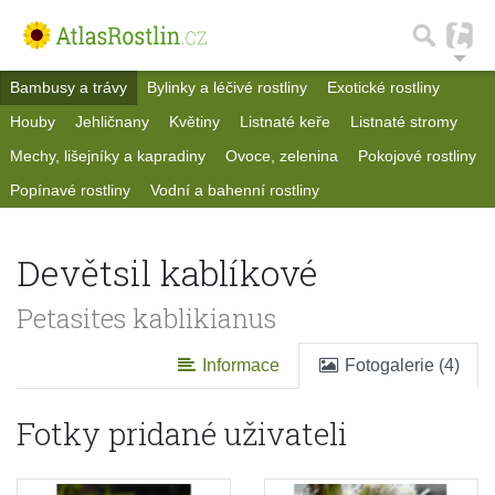
Bambusy a trávy
Bylinky a léčivé rostliny
Exotické rostliny
Houby
Jehličnany
Květiny
Listnaté keře
Listnaté stromy
Mechy, lišejníky a kapradiny
Ovoce, zelenina
Pokojové rostliny
Popínavé rostliny
Vodní a bahenní rostliny
Devětsil kablíkové
Petasites kablikianus
Informace
Fotogalerie (4)
Fotky pridané uživateli