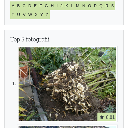
A
B
C
D
E
F
G
H
I
J
K
L
M
N
O
P
Q
R
S
T
U
V
W
X
Y
Z
Top 5 fotografií
8.81