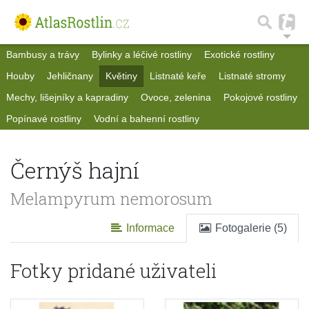
Bambusy a trávy
Bylinky a léčivé rostliny
Exotické rostliny
Houby
Jehličnany
Květiny
Listnaté keře
Listnaté stromy
Mechy, lišejníky a kapradiny
Ovoce, zelenina
Pokojové rostliny
Popínavé rostliny
Vodní a bahenní rostliny
Černýš hajní
Melampyrum nemorosum
Informace
Fotogalerie (5)
Fotky pridané uživateli