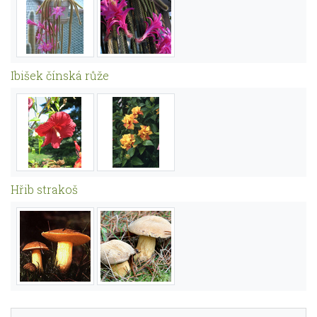
Ibišek čínská růže
Hřib strakoš