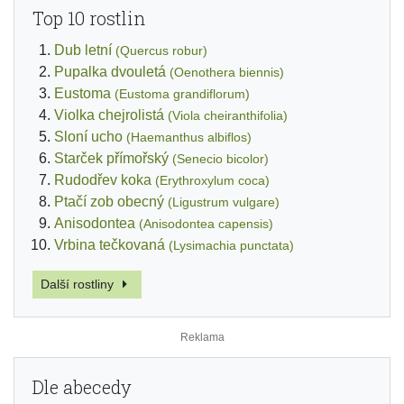
Top 10 rostlin
Dub letní
(Quercus robur)
Pupalka dvouletá
(Oenothera biennis)
Eustoma
(Eustoma grandiflorum)
Violka chejrolistá
(Viola cheiranthifolia)
Sloní ucho
(Haemanthus albiflos)
Starček přímořský
(Senecio bicolor)
Rudodřev koka
(Erythroxylum coca)
Ptačí zob obecný
(Ligustrum vulgare)
Anisodontea
(Anisodontea capensis)
Vrbina tečkovaná
(Lysimachia punctata)
Další rostliny
Dle abecedy