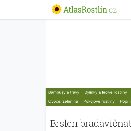
Bambusy a trávy
Bylinky a léčivé rostliny
Ovoce, zelenina
Pokojové rostliny
Popín
Brslen bradavična