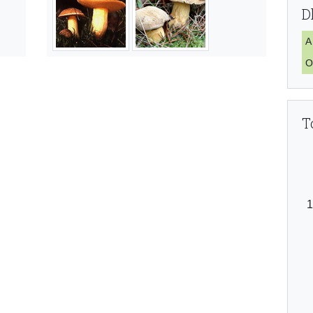
D
A
O
T