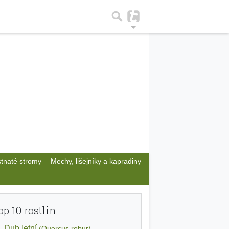
stnaté stromy
Mechy, lišejníky a kapradiny
op 10 rostlin
Dub letní
(Quercus robur)