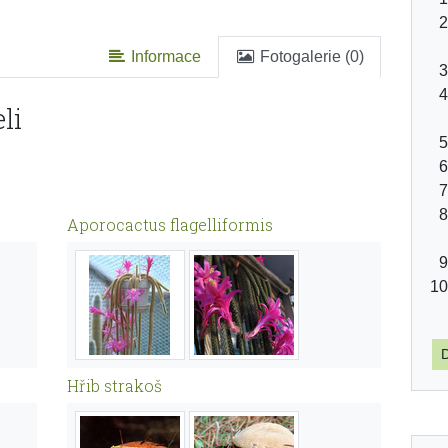
Informace
Fotogalerie (0)
li
Aporocactus flagelliformis
D
Hřib strakoš