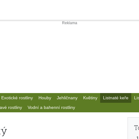
Exotické rostliny
Houby
Jehličnany
Květiny
Listnaté keře
Li
avé rostliny
Vodní a bahenní rostliny
T
tý