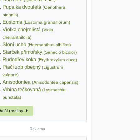
Pupalka dvouletá
(Oenothera
biennis)
Eustoma
(Eustoma grandiflorum)
Violka chejrolistá
(Viola
cheiranthifolia)
Sloní ucho
(Haemanthus albiflos)
Starček přímořský
(Senecio bicolor)
Rudodřev koka
(Erythroxylum coca)
Ptačí zob obecný
(Ligustrum
vulgare)
Anisodontea
(Anisodontea capensis)
Vrbina tečkovaná
(Lysimachia
punctata)
alší rostliny