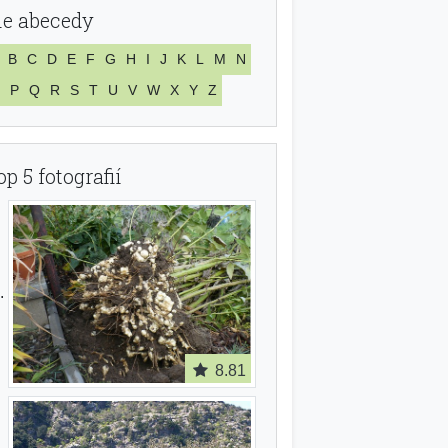
le abecedy
B
C
D
E
F
G
H
I
J
K
L
M
N
P
Q
R
S
T
U
V
W
X
Y
Z
op 5 fotografií
8.81