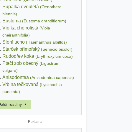
Pupalka dvouletá
(Oenothera
biennis)
Eustoma
(Eustoma grandiflorum)
Violka chejrolistá
(Viola
cheiranthifolia)
Sloní ucho
(Haemanthus albiflos)
Starček přímořský
(Senecio bicolor)
Rudodřev koka
(Erythroxylum coca)
Ptačí zob obecný
(Ligustrum
vulgare)
Anisodontea
(Anisodontea capensis)
Vrbina tečkovaná
(Lysimachia
punctata)
alší rostliny