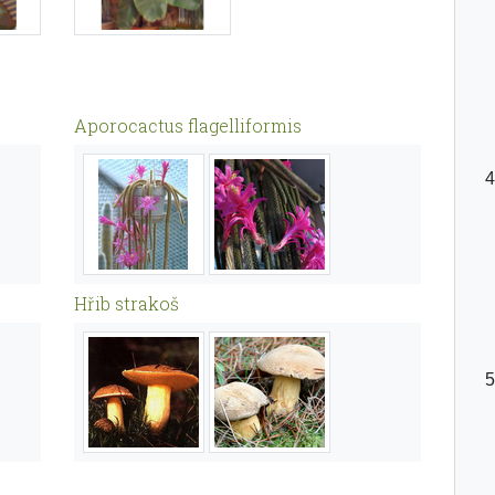
Aporocactus flagelliformis
Hřib strakoš