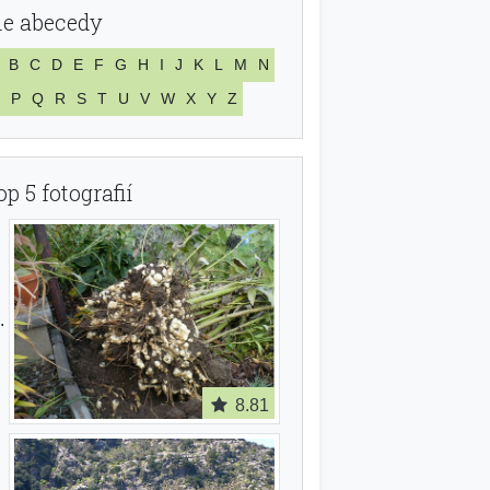
le abecedy
B
C
D
E
F
G
H
I
J
K
L
M
N
P
Q
R
S
T
U
V
W
X
Y
Z
op 5 fotografií
8.81