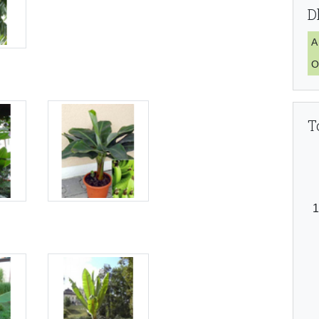
D
A
O
T