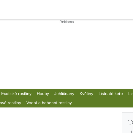
Exotické rostliny
Houby
Jehličnany
Květiny
Listnaté keře
Li
avé rostliny
Vodní a bahenní rostliny
T