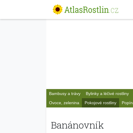
Bambusy a trávy
Bylinky a léčivé rostliny
Ovoce, zelenina
Pokojové rostliny
Popín
Banánovník