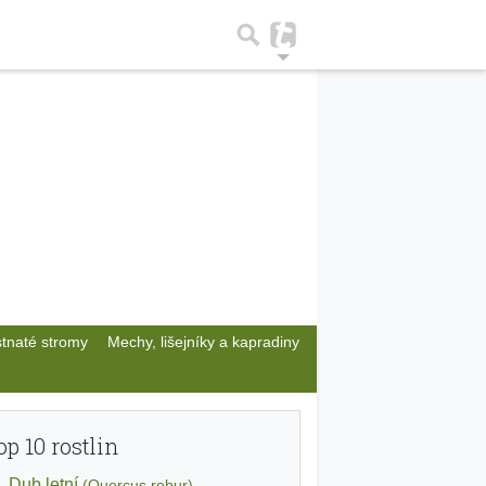
stnaté stromy
Mechy, lišejníky a kapradiny
op 10 rostlin
Dub letní
(Quercus robur)