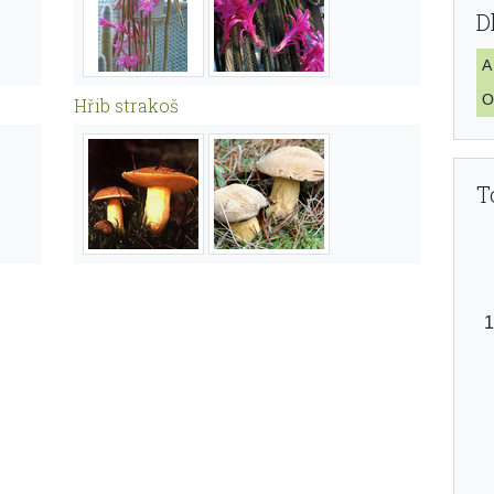
D
A
O
Hřib strakoš
T