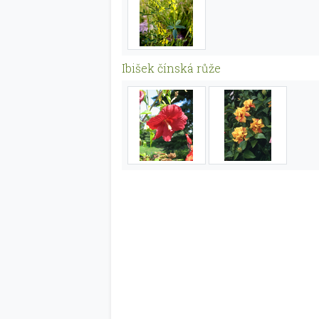
Ibišek čínská růže