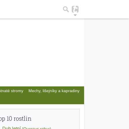
stnaté stromy
Mechy, lišejníky a kapradiny
op 10 rostlin
Dub letní
(Quercus robur)