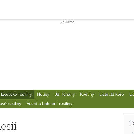
Exotické rostliny
Houby
Jehličnany
Květiny
Listnaté keře
Li
avé rostliny
Vodní a bahenní rostliny
T
esii