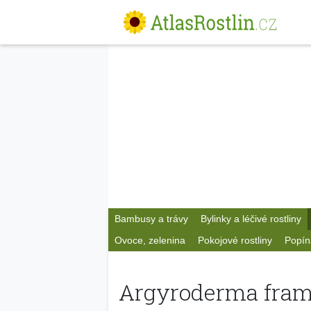
Bambusy a trávy
Bylinky a léčivé rostliny
Ovoce, zelenina
Pokojové rostliny
Popín
Argyroderma fram