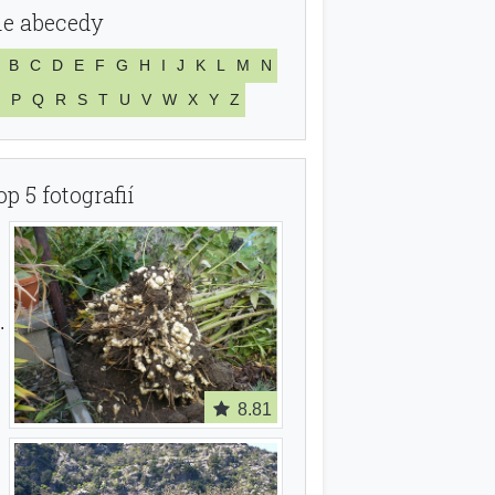
le abecedy
B
C
D
E
F
G
H
I
J
K
L
M
N
P
Q
R
S
T
U
V
W
X
Y
Z
op 5 fotografií
8.81