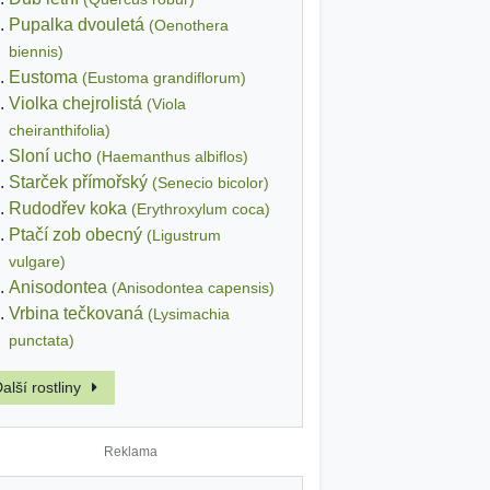
Pupalka dvouletá
(Oenothera
biennis)
Eustoma
(Eustoma grandiflorum)
Violka chejrolistá
(Viola
cheiranthifolia)
Sloní ucho
(Haemanthus albiflos)
Starček přímořský
(Senecio bicolor)
Rudodřev koka
(Erythroxylum coca)
Ptačí zob obecný
(Ligustrum
vulgare)
Anisodontea
(Anisodontea capensis)
Vrbina tečkovaná
(Lysimachia
punctata)
alší rostliny