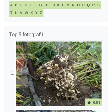
A
B
C
D
E
F
G
H
I
J
K
L
M
N
O
P
Q
R
S
T
U
V
W
X
Y
Z
Top 5 fotografií
8.81