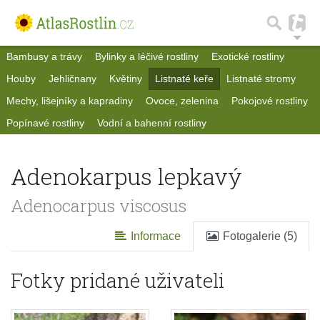
Bambusy a trávy
Bylinky a léčivé rostliny
Exotické rostliny
Houby
Jehličnany
Květiny
Listnaté keře
Listnaté stromy
Mechy, lišejníky a kapradiny
Ovoce, zelenina
Pokojové rostliny
Popínavé rostliny
Vodní a bahenní rostliny
Adenokarpus lepkavý
Adenocarpus viscosus
Informace
Fotogalerie (5)
Fotky pridané uživateli