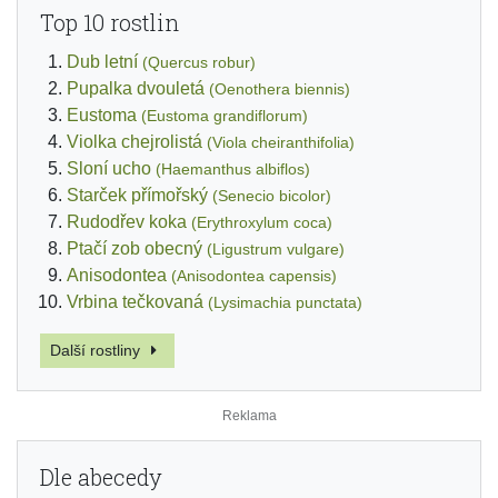
Top 10 rostlin
Dub letní
(Quercus robur)
Pupalka dvouletá
(Oenothera biennis)
Eustoma
(Eustoma grandiflorum)
Violka chejrolistá
(Viola cheiranthifolia)
Sloní ucho
(Haemanthus albiflos)
Starček přímořský
(Senecio bicolor)
Rudodřev koka
(Erythroxylum coca)
Ptačí zob obecný
(Ligustrum vulgare)
Anisodontea
(Anisodontea capensis)
Vrbina tečkovaná
(Lysimachia punctata)
Další rostliny
Dle abecedy