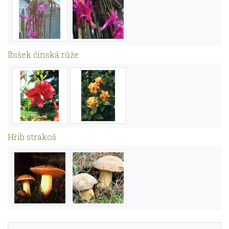
Ibišek čínská růže
Hřib strakoš