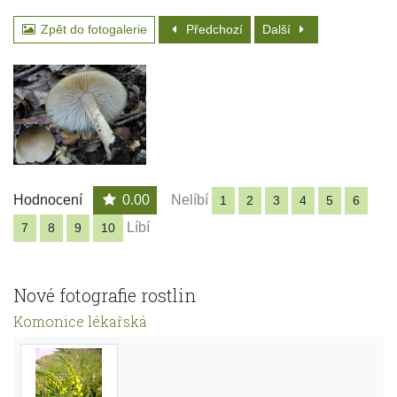
Zpět do fotogalerie
Předchozí
Další
Hodnocení
0.00
Nelíbí
1
2
3
4
5
6
Líbí
7
8
9
10
Nové fotografie rostlin
Komonice lékařská