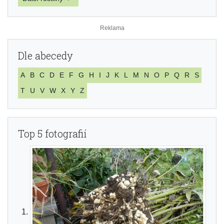
Dle abecedy
A
B
C
D
E
F
G
H
I
J
K
L
M
N
O
P
Q
R
S
T
U
V
W
X
Y
Z
Top 5 fotografií