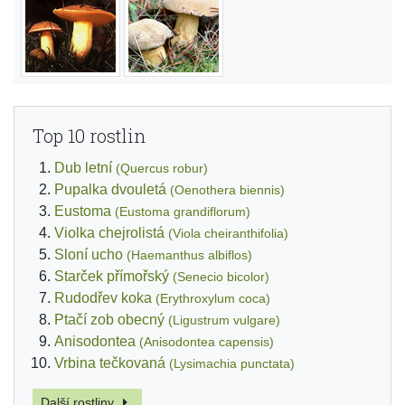
Top 10 rostlin
Dub letní
(Quercus robur)
Pupalka dvouletá
(Oenothera biennis)
Eustoma
(Eustoma grandiflorum)
Violka chejrolistá
(Viola cheiranthifolia)
Sloní ucho
(Haemanthus albiflos)
Starček přímořský
(Senecio bicolor)
Rudodřev koka
(Erythroxylum coca)
Ptačí zob obecný
(Ligustrum vulgare)
Anisodontea
(Anisodontea capensis)
Vrbina tečkovaná
(Lysimachia punctata)
Další rostliny