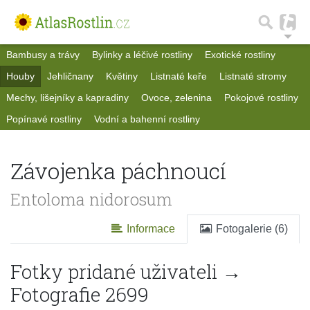
Bambusy a trávy
Bylinky a léčivé rostliny
Exotické rostliny
Houby
Jehličnany
Květiny
Listnaté keře
Listnaté stromy
Mechy, lišejníky a kapradiny
Ovoce, zelenina
Pokojové rostliny
Popínavé rostliny
Vodní a bahenní rostliny
Závojenka páchnoucí
Entoloma nidorosum
Informace
Fotogalerie (6)
Fotky pridané uživateli →
Fotografie 2699