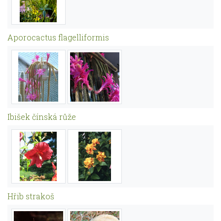
Aporocactus flagelliformis
Ibišek čínská růže
Hřib strakoš